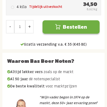
34,50
4 kilo
Tijdelijk uitverkocht
8,62/kg
Bestellen
Gratis verzending v.a. € 35 (€45 BE)
Waarom Bas Boer Noten?
Altijd lekker vers
zoals op de markt
Al 50 jaar
dé notenspecialist
De beste kwaliteit
voor marktprijzen
“Mijn vader begon in 1974 op de
markt, deze 50+ jaar ervaring proef