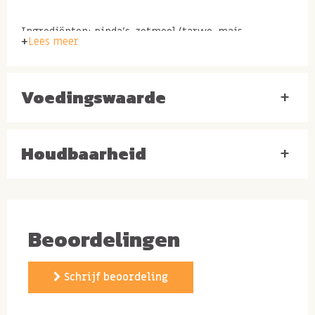
Ingrediënten: pinda's, zetmeel (tarwe, mais,
Lees meer
aardappel), zonnebloemolie, rijstebloem, suiker,
kruiden en specerijen; knoflook, uienpoeder, zout,
Voedingswaarde
dextrose, gistextract, natuurlijk aroma, voedingsvezel
+
(inuline)
Houdbaarheid
+
Beoordelingen
Schrijf beoordeling