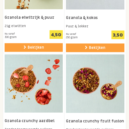
Granola eiwitrijk & puur
Granola & kokos
21g eiwitten
Puur & lekker
4,50
3,50
Nu vanaf
Nu vanaf
300 gram
250 gram
Bekijken
Bekijken
Granola crunchy aardbei
Granola crunchy fruit fusion