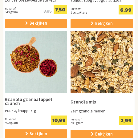
Zonder toegevoegde suikers
Zonder toegevoegde suikers
7,50
6,99
Nu vanaf
Nu vanaf
8,95
340 gram
1 verpakking
Bekijken
Bekijken
Granola granaatappel
Granola mix
crunch
Puur & knapperig
Zélf granola maken
10,99
2,99
Nu vanaf
Nu vanaf
400 gram
300 gram
Bekijken
Bekijken