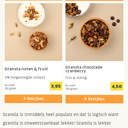
Granola chocolade
Granola noten & fruit
cranberry
0% toegevoegde suikers
Fris & stevig
3,95
4,50
Nu vanaf
Nu vanaf
250 gram
350 gram
Bekijken
Bekijken
Granola is inmiddels heel populair en dat is logisch want
granola is onweerstaanbaar lekker! Granola is lekker