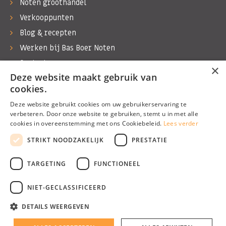
Noten groothandel
Verkooppunten
Blog & recepten
Werken bij Bas Boer Noten
Contact
×
Deze website maakt gebruik van
cookies.
Deze website gebruikt cookies om uw gebruikerservaring te
verbeteren. Door onze website te gebruiken, stemt u in met alle
©1974 - 2026 Bas Boer Noten
cookies in overeenstemming met ons Cookiebeleid.
Lees verder
Alle rechten voorbehouden
STRIKT NOODZAKELIJK
PRESTATIE
TARGETING
FUNCTIONEEL
NIET-GECLASSIFICEERD
DETAILS WEERGEVEN
Algemene voorwaarden
Privacy Policy
Filteren