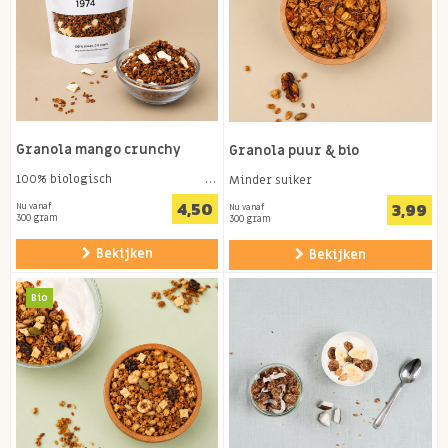
Granola mango crunchy
Granola puur & bio
100% biologisch
Minder suiker
4,50
3,99
Nu vanaf
Nu vanaf
300 gram
300 gram
Bekijken
Bekijken
Bio