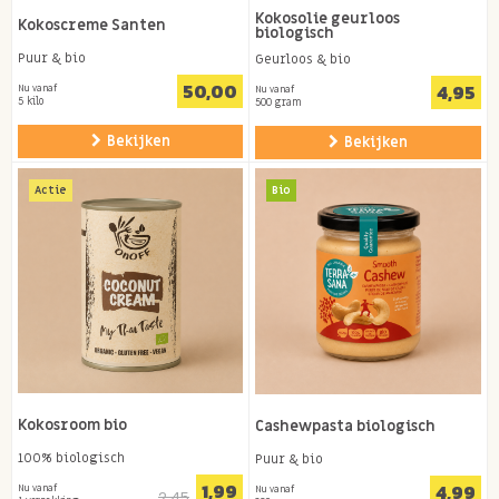
Kokosolie geurloos
Kokoscreme Santen
biologisch
Puur & bio
Geurloos & bio
50,00
4,95
Nu vanaf
Nu vanaf
5 kilo
500 gram
Bekijken
Bekijken
Actie
Bio
Kokosroom bio
Cashewpasta biologisch
100% biologisch
Puur & bio
1,99
4,99
Nu vanaf
Nu vanaf
2,45