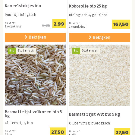
Kaneelstokjes bio
Kokosolie bio 25 kg
Puur & biologisch
Biologisch & geurloos
2,99
167,50
Nu vanaf
Nu vanaf
3,25
1 verpakking
1 verpakking
Bekijken
Bekijken
Bio
Glutenvrij
Bio
Glutenvrij
Basmati rijst volkoren bio 5
Basmati rijst wit bio 5 kg
kg
Glutenvrij & bio
Glutenvrij & biologisch
27,50
27,50
Nu vanaf
Nu vanaf
5 kilo
5 kilo