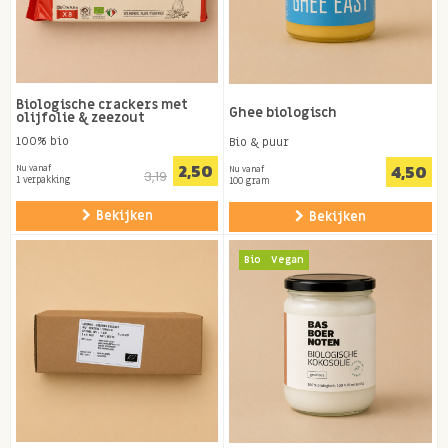
Biologische crackers met
Ghee biologisch
olijfolie & zeezout
100% bio
Bio & puur
2,50
4,50
Nu vanaf
Nu vanaf
3,19
1 verpakking
100 gram
Bekijken
Bekijken
Bio
Vegan