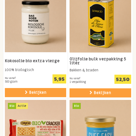
Olijfolie bulk verpakking 5
Kokosolie bio extra vierge
liter
100% biologisch
Bakken & braden
5,95
52,50
Nu vanaf
Nu vanaf
500 gram
1 verpakking
Bekijken
Bekijken
Bio
Actie
Bio