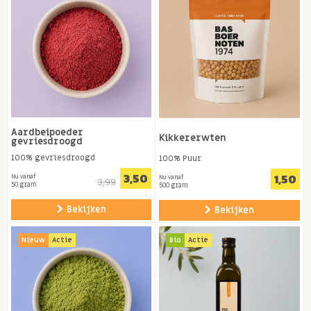
Aardbeipoeder
Kikkererwten
gevriesdroogd
100% gevriesdroogd
100% Puur
3,50
1,50
Nu vanaf
Nu vanaf
3,99
50 gram
500 gram
Bekijken
Bekijken
Nieuw
Actie
Bio
Actie