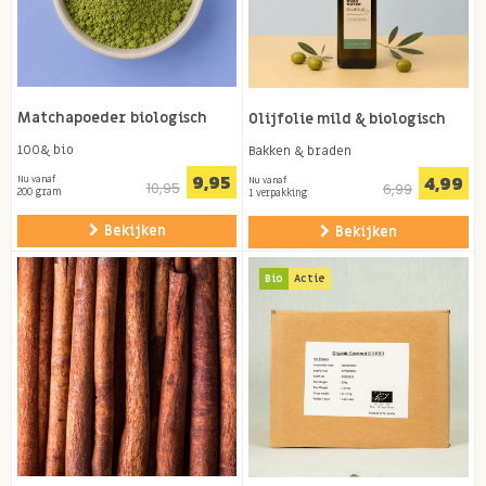
Matchapoeder biologisch
Olijfolie mild & biologisch
100& bio
Bakken & braden
9,95
4,99
Nu vanaf
Nu vanaf
10,95
6,99
200 gram
1 verpakking
Bekijken
Bekijken
Bio
Actie