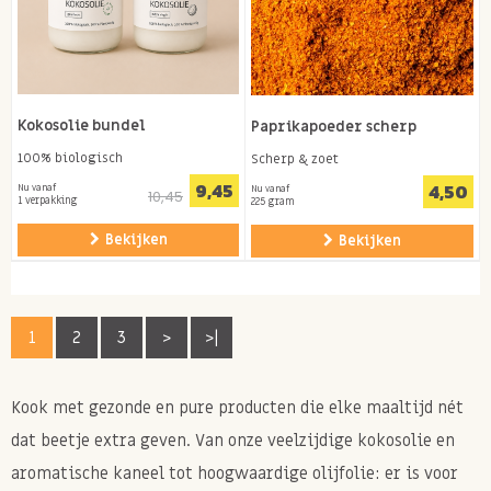
Kokosolie bundel
Paprikapoeder scherp
100% biologisch
Scherp & zoet
9,45
4,50
Nu vanaf
Nu vanaf
10,45
1 verpakking
225 gram
Bekijken
Bekijken
1
2
3
>
>|
Kook met gezonde en pure producten die elke maaltijd nét
dat beetje extra geven. Van onze veelzijdige kokosolie en
aromatische kaneel tot hoogwaardige olijfolie: er is voor