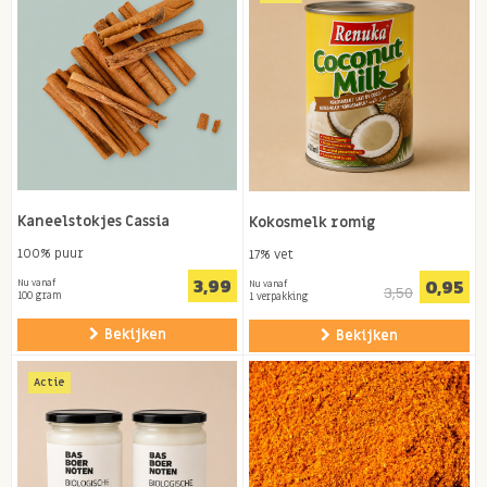
Kaneelstokjes Cassia
Kokosmelk romig
100% puur
17% vet
3,99
0,95
Nu vanaf
Nu vanaf
3,50
100 gram
1 verpakking
Bekijken
Bekijken
Actie