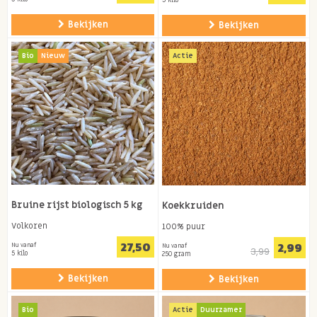
Bekijken
Bekijken
Bio
Nieuw
Actie
Bruine rijst biologisch 5 kg
Koekkruiden
Volkoren
100% puur
27,50
2,99
Nu vanaf
Nu vanaf
3,99
5 kilo
250 gram
Bekijken
Bekijken
Bio
Actie
Duurzamer