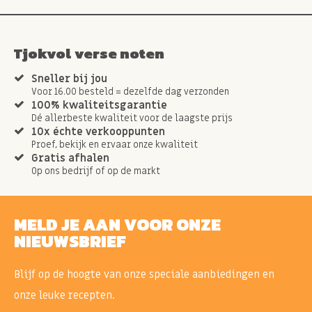
Tjokvol verse noten
Sneller bij jou
Voor 16.00 besteld = dezelfde dag verzonden
100% kwaliteitsgarantie
Dé allerbeste kwaliteit voor de laagste prijs
10x échte verkooppunten
Proef, bekijk en ervaar onze kwaliteit
Gratis afhalen
Op ons bedrijf of op de markt
MELD JE AAN VOOR ONZE
NIEUWSBRIEF
Blijf op de hoogte van onze speciale aanbiedingen en
onze leuke recepten.