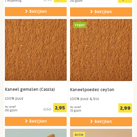
1 verpakking
250 gram
Bekijken
Bekijken
Vegan
Kaneel gemalen (Cassia)
Kaneelpoeder ceylon
100% puur
100% puur & bio
2,95
2,99
Nu vanaf
Nu vanaf
3,50
250 gram
35 gram
Bekijken
Bekijken
Actie