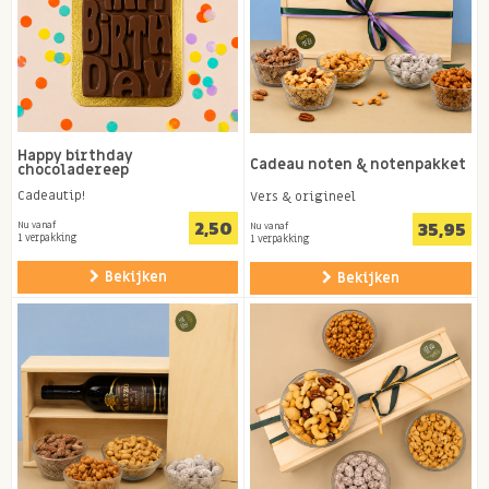
Happy birthday
Cadeau noten & notenpakket
chocoladereep
Cadeautip!
Vers & origineel
2,50
35,95
Nu vanaf
Nu vanaf
1 verpakking
1 verpakking
Bekijken
Bekijken