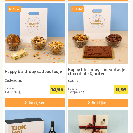
Nieuw
Nieuw
Happy birthday cadeautasje
Happy birthday cadeautasje
chocolade & noten
Cadeautip!
Cadeautip!
14,95
11,95
Nu vanaf
Nu vanaf
1 verpakking
1 verpakking
Bekijken
Bekijken