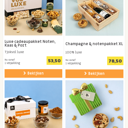
Luxe cadeaupakket Noten,
Champagne & notenpakket XL
Kaas & Port
Tjokvol luxe
100% luxe
53,50
78,50
Nu vanaf
Nu vanaf
1 verpakking
1 verpakking
Bekijken
Bekijken