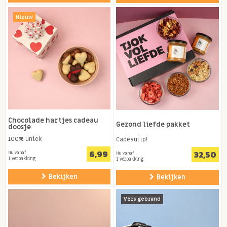
Nieuw
Chocolade hartjes cadeau
Gezond liefde pakket
doosje
100% uniek
Cadeautip!
6,99
32,50
Nu vanaf
Nu vanaf
1 verpakking
1 verpakking
Bekijken
Bekijken
Vers gebrand