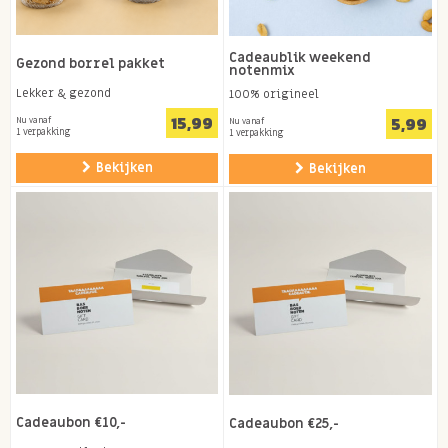
Cadeaublik weekend
Gezond borrel pakket
notenmix
Lekker & gezond
100% origineel
15,99
5,99
Nu vanaf
Nu vanaf
1 verpakking
1 verpakking
Bekijken
Bekijken
Cadeaubon €10,-
Cadeaubon €25,-