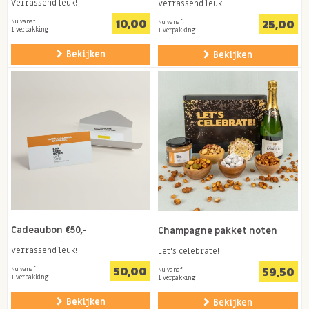
Verrassend leuk!
Verrassend leuk!
10,00
25,00
Nu vanaf
Nu vanaf
1 verpakking
1 verpakking
Bekijken
Bekijken
Cadeaubon €50,-
Champagne pakket noten
Verrassend leuk!
Let's celebrate!
50,00
59,50
Nu vanaf
Nu vanaf
1 verpakking
1 verpakking
Bekijken
Bekijken