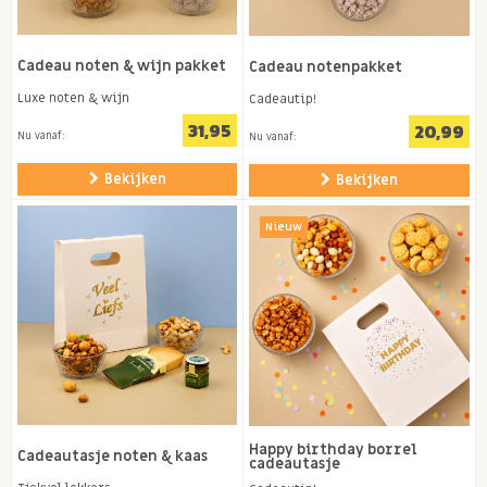
Cadeau noten & wijn pakket
Cadeau notenpakket
Luxe noten & wijn
Cadeautip!
31,95
20,99
Nu vanaf:
Nu vanaf:
Bekijken
Bekijken
Nieuw
Happy birthday borrel
Cadeautasje noten & kaas
cadeautasje