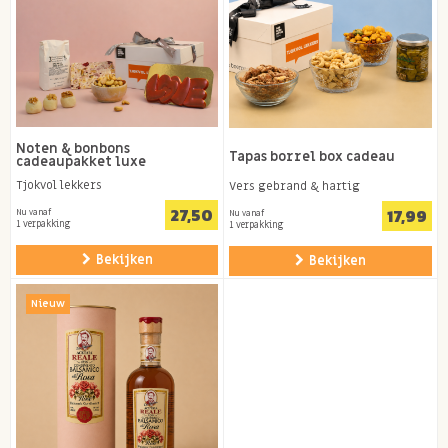
Noten & bonbons
Tapas borrel box cadeau
cadeaupakket luxe
Tjokvol lekkers
Vers gebrand & hartig
27,50
17,99
Nu vanaf
Nu vanaf
1 verpakking
1 verpakking
Bekijken
Bekijken
Nieuw