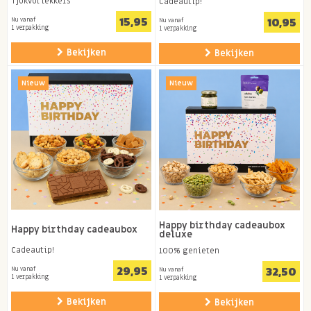
Tjokvol lekkers
Cadeautip!
15,95
10,95
Nu vanaf
Nu vanaf
1 verpakking
1 verpakking
Bekijken
Bekijken
Nieuw
Nieuw
Happy birthday cadeaubox
Happy birthday cadeaubox
deluxe
Cadeautip!
100% genieten
29,95
32,50
Nu vanaf
Nu vanaf
1 verpakking
1 verpakking
Bekijken
Bekijken