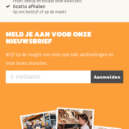
Proef, bekijk en ervaar onze kwaliteit
Gratis afhalen
Op ons bedrijf of op de markt
MELD JE AAN VOOR ONZE
NIEUWSBRIEF
Blijf op de hoogte van onze speciale aanbiedingen en
onze leuke recepten.
E-mailadres
Aanmelden