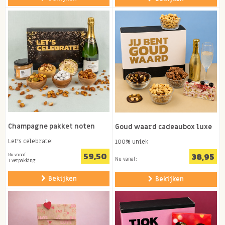
Champagne pakket noten
Goud waard cadeaubox luxe
Let's celebrate!
100% uniek
59,50
38,95
Nu vanaf
Nu vanaf:
1 verpakking
Bekijken
Bekijken