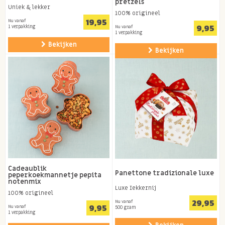
pretzels
Uniek & lekker
100% origineel
19,95
Nu vanaf
9,95
1 verpakking
Nu vanaf
1 verpakking
Bekijken
Bekijken
Cadeaublik
Panettone tradizionale luxe
peperkoekmannetje pepita
notenmix
Luxe Iekkernij
100% origineel
29,95
Nu vanaf
9,95
Nu vanaf
500 gram
1 verpakking