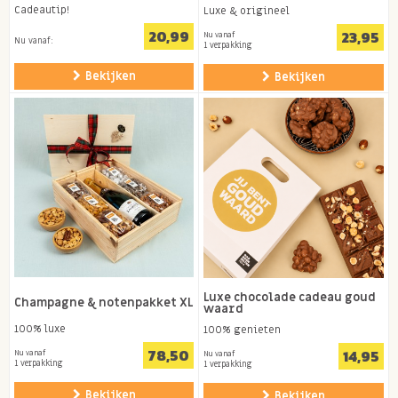
Cadeautip!
Luxe & origineel
20,99
23,95
Nu vanaf
Nu vanaf:
1 verpakking
Bekijken
Bekijken
Luxe chocolade cadeau goud
Champagne & notenpakket XL
waard
100% luxe
100% genieten
78,50
14,95
Nu vanaf
Nu vanaf
1 verpakking
1 verpakking
Bekijken
Bekijken