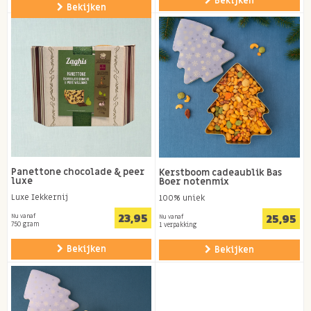
Bekijken
Bekijken
Panettone chocolade & peer
Kerstboom cadeaublik Bas
luxe
Boer notenmix
Luxe Iekkernij
100% uniek
23,95
25,95
Nu vanaf
Nu vanaf
750 gram
1 verpakking
Bekijken
Bekijken