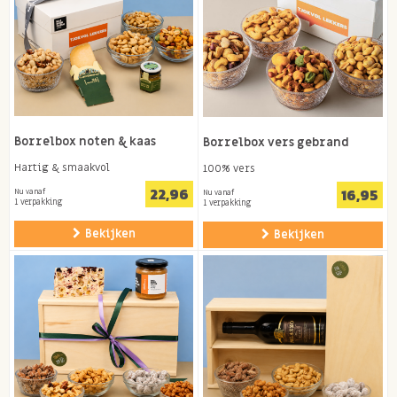
Borrelbox noten & kaas
Borrelbox vers gebrand
Hartig & smaakvol
100% vers
22,96
16,95
Nu vanaf
Nu vanaf
1 verpakking
1 verpakking
Bekijken
Bekijken