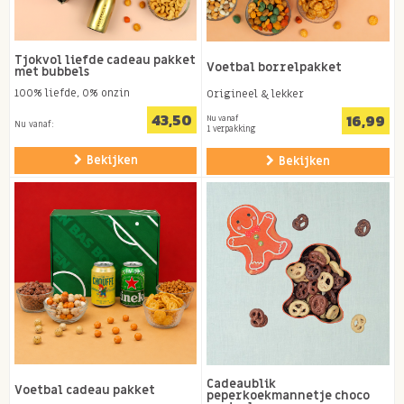
Tjokvol liefde cadeau pakket
Voetbal borrelpakket
met bubbels
100% liefde, 0% onzin
Origineel & lekker
43,50
16,99
Nu vanaf
Nu vanaf:
1 verpakking
Bekijken
Bekijken
Cadeaublik
Voetbal cadeau pakket
peperkoekmannetje choco