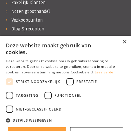
Zakelijk klanten
Noten groothandel
Verkooppunten
Blog & recepten
Werken bij Bas Boer Noten
×
Deze website maakt gebruik van
Contact
cookies.
Deze website gebruikt cookies om uw gebruikerservaring te
verbeteren. Door onze website te gebruiken, stemt u in met alle
cookies in overeenstemming met ons Cookiebeleid.
Lees verder
©1974 - 2026 Bas Boer Noten
STRIKT NOODZAKELIJK
PRESTATIE
Alle rechten voorbehouden
TARGETING
FUNCTIONEEL
NIET-GECLASSIFICEERD
DETAILS WEERGEVEN
Algemene voorwaarden
Privacy Policy