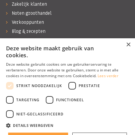
Zakelijk klanten
Noten groothandel
Verkooppunten
Blog & recepten
Werken bij Bas Boer Noten
×
Deze website maakt gebruik van
Contact
cookies.
Deze website gebruikt cookies om uw gebruikerservaring te
verbeteren. Door onze website te gebruiken, stemt u in met alle
cookies in overeenstemming met ons Cookiebeleid.
Lees verder
©1974 - 2026 Bas Boer Noten
STRIKT NOODZAKELIJK
PRESTATIE
Alle rechten voorbehouden
TARGETING
FUNCTIONEEL
NIET-GECLASSIFICEERD
DETAILS WEERGEVEN