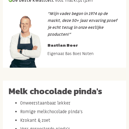
De beste kwaliteit
voor marktprijzen
“Mijn vader begon in 1974 op de
markt, deze 50+ jaar ervaring proef
je echt terug in onze eerlijke
producten!”
Bastian Boer
Eigenaar Bas Boer Noten
Melk chocolade pinda's
Onweerstaanbaar lekker
Romige melkchocolade pinda's
Krokant & zoet
Vers geroosterde pinda's