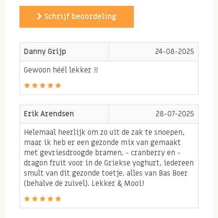
romige structuur. De chocolade smelt op je tong! Door
Schrijf beoordeling
te kiezen voor kingsize kwaliteitspinda's ontstaat er
na het roosteren een crunchy bite. Romig van buiten,
krokant van binnen!
Danny Grijp
24-08-2025
We hebben 3 populaire chocolade pinda's in ons
Gewoon héél lekker !!
assortiment namelijk
Melk chocolade pinda's
Erik Arendsen
28-07-2025
Pure
chocolade pinda's
Kiddys
ook wel bekend als de vrolijke chocolade
Helemaal heerlijk om zo uit de zak te snoepen,
maar ik heb er een gezonde mix van gemaakt
gekleurde pinda's
met gevriesdroogde bramen, - cranberry en -
dragon fruit voor in de Griekse yoghurt, iedereen
smult van dit gezonde toetje, alles van Bas Boer
(behalve de zuivel). Lekker & Mooi!