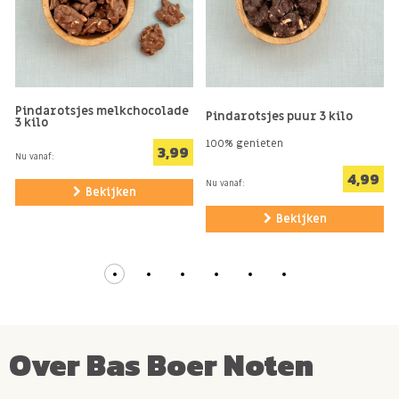
Pindarotsjes melkchocolade
Pindarotsjes puur 3 kilo
3 kilo
100% genieten
3,99
Nu vanaf:
4,99
Nu vanaf:
Bekijken
Bekijken
Over Bas Boer Noten