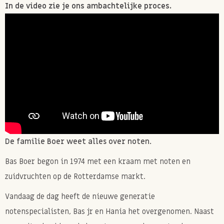
In de video zie je ons ambachtelijke proces.
De familie Boer weet alles over noten.
Bas Boer begon in 1974 met een kraam met noten en
zuidvruchten op de Rotterdamse markt.
Vandaag de dag heeft de nieuwe generatie
notenspecialisten, Bas jr en Hania het overgenomen. Naast