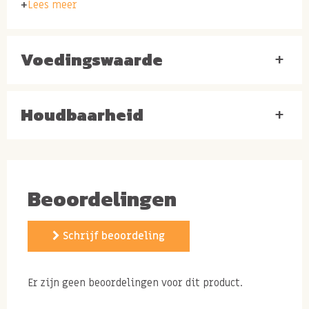
Lees meer
allergenen:
Voedingswaarde
+
Kan NOTEN, TARWE, HAVER en PINDA'S bevatten.
Houdbaarheid
+
Beoordelingen
Schrijf beoordeling
Er zijn geen beoordelingen voor dit product.