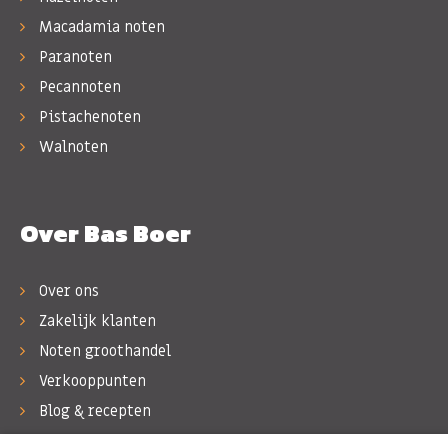
Macadamia noten
Paranoten
Pecannoten
Pistachenoten
Walnoten
Over Bas Boer
Over ons
Zakelijk klanten
Noten groothandel
Verkooppunten
Blog & recepten
Werken bij Bas Boer Noten