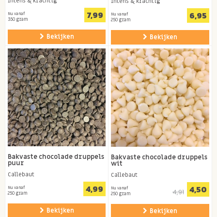
Intens & krachtig
Intens & krachtig
7,99
6,95
Nu vanaf
Nu vanaf
350 gram
250 gram
Bekijken
Bekijken
Bakvaste chocolade druppels
Bakvaste chocolade druppels
puur
wit
Callebaut
Callebaut
4,99
4,50
Nu vanaf
Nu vanaf
4,91
250 gram
250 gram
Bekijken
Bekijken