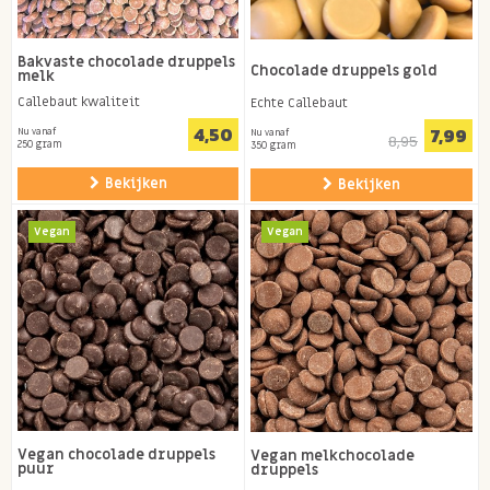
Bakvaste chocolade druppels
Chocolade druppels gold
melk
Callebaut kwaliteit
Echte Callebaut
4,50
7,99
Nu vanaf
Nu vanaf
8,95
250 gram
350 gram
Bekijken
Bekijken
Vegan
Vegan
Vegan chocolade druppels
Vegan melkchocolade
puur
druppels