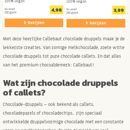
100% vegan
100% vegan
4,98
3,99
Nu vanaf
Nu vanaf
250 gram
250 gram
Bekijken
Bekijken
Met deze heerlijke Callebaut chocolade druppels maak je de
lekkerste creaties. Van romige melkchocolade, zoete witte
chocolade druppels tot pure chocolade callets. En dat alles
van het premium chocoaldemerk: Callebaut!
Wat zijn chocolade druppels
of callets?
Chocolade-druppels – ook bekend als callets,
chocoladeparels of chocoladechips, zijn speciaal
ontwikkelde druppelvormige chocolade met een constante