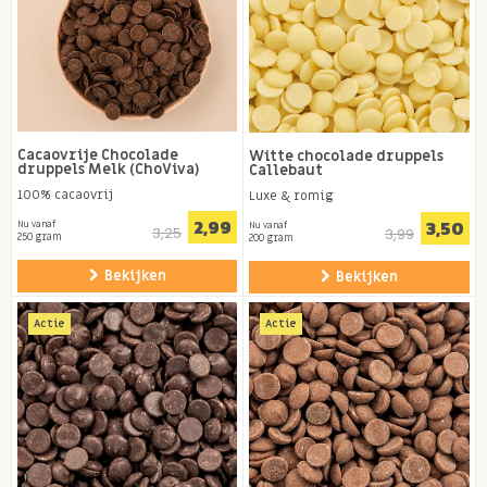
Cacaovrije Chocolade
Witte chocolade druppels
druppels Melk (ChoViva)
Callebaut
100% cacaovrij
Luxe & romig
2,99
3,50
Nu vanaf
Nu vanaf
3,25
3,99
250 gram
200 gram
Bekijken
Bekijken
Actie
Actie