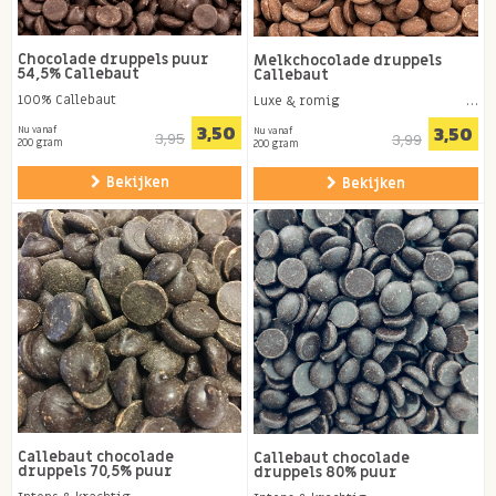
Chocolade druppels puur
Melkchocolade druppels
54,5% Callebaut
Callebaut
100% Callebaut
Luxe & romig
3,50
3,50
Nu vanaf
Nu vanaf
3,95
3,99
200 gram
200 gram
Bekijken
Bekijken
Callebaut chocolade
Callebaut chocolade
druppels 70,5% puur
druppels 80% puur