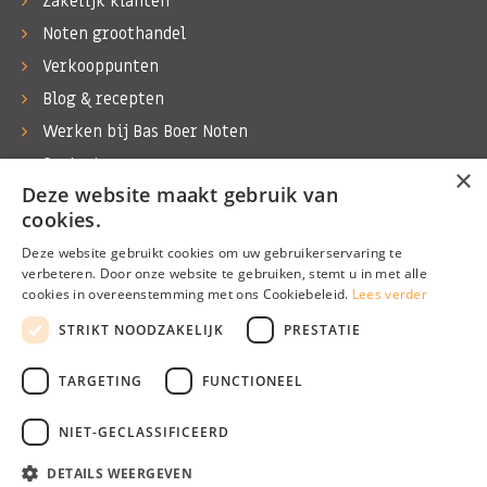
Zakelijk klanten
Noten groothandel
Verkooppunten
Blog & recepten
Werken bij Bas Boer Noten
Contact
×
Deze website maakt gebruik van
cookies.
Deze website gebruikt cookies om uw gebruikerservaring te
verbeteren. Door onze website te gebruiken, stemt u in met alle
©1974 - 2026 Bas Boer Noten
cookies in overeenstemming met ons Cookiebeleid.
Lees verder
Alle rechten voorbehouden
STRIKT NOODZAKELIJK
PRESTATIE
TARGETING
FUNCTIONEEL
NIET-GECLASSIFICEERD
DETAILS WEERGEVEN
Algemene voorwaarden
Privacy Policy