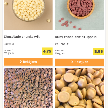
Chocolade chunks wit
Ruby chocolade druppels
Bakvast
Callebaut
4,75
8,95
Nu vanaf
Nu vanaf
250 gram
250 gram
Bekijken
Bekijken