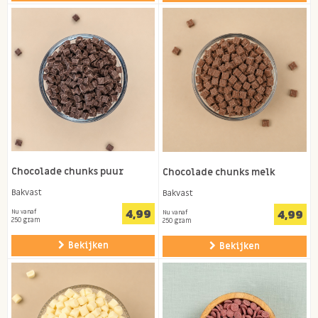
Chocolade chunks puur
Chocolade chunks melk
Bakvast
Bakvast
4,99
4,99
Nu vanaf
Nu vanaf
250 gram
250 gram
Bekijken
Bekijken