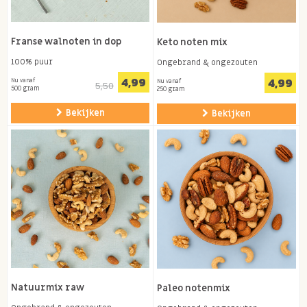
Franse walnoten in dop
Keto noten mix
100% puur
Ongebrand & ongezouten
4,99
4,99
Nu vanaf
Nu vanaf
5,50
500 gram
250 gram
Bekijken
Bekijken
Natuurmix raw
Paleo notenmix