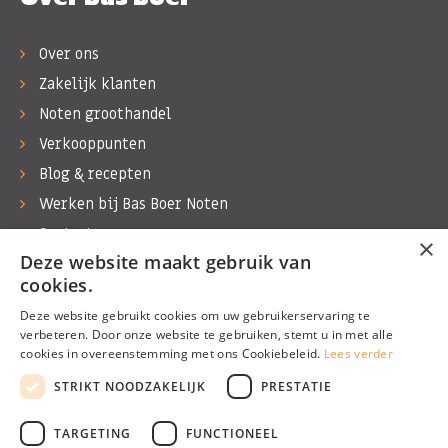
Over ons
Zakelijk klanten
Noten groothandel
Verkooppunten
Blog & recepten
Werken bij Bas Boer Noten
Contact
×
Deze website maakt gebruik van
cookies.
Deze website gebruikt cookies om uw gebruikerservaring te
verbeteren. Door onze website te gebruiken, stemt u in met alle
©1974 - 2026 Bas Boer Noten
cookies in overeenstemming met ons Cookiebeleid.
Lees verder
Alle rechten voorbehouden
STRIKT NOODZAKELIJK
PRESTATIE
TARGETING
FUNCTIONEEL