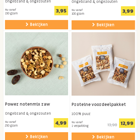
Ongebrand & ongezouten
Ongebrand & ongezouten
3,95
3,99
Nu vanaf
Nu vanaf
150 gram
100 gram
Bekijken
Bekijken
Power notenmix raw
Proteine voordeelpakket
Ongebrand & ongezouten
100% puur
4,99
12,99
Nu vanaf
Nu vanaf
13,98
250 gram
1 verpakking
Bekijken
Bekijken