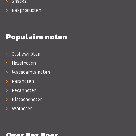
Snacks
Bakproducten
Populaire noten
Cashewnoten
Hazelnoten
Macadamia noten
Paranoten
Pecannoten
Pistachenoten
Walnoten
Over Bas Boer