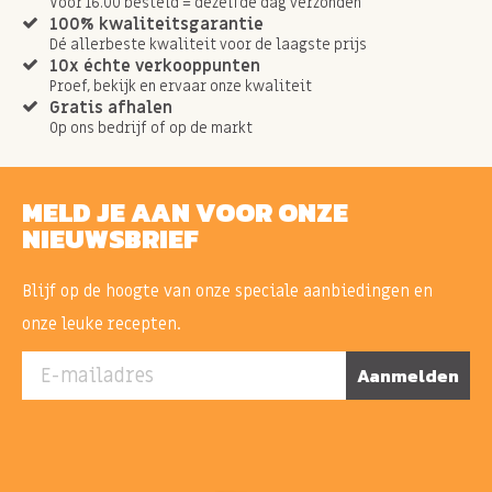
Voor 16.00 besteld = dezelfde dag verzonden
100% kwaliteitsgarantie
Dé allerbeste kwaliteit voor de laagste prijs
10x échte verkooppunten
Proef, bekijk en ervaar onze kwaliteit
Gratis afhalen
Op ons bedrijf of op de markt
MELD JE AAN VOOR ONZE
NIEUWSBRIEF
Blijf op de hoogte van onze speciale aanbiedingen en
onze leuke recepten.
E-mailadres
Aanmelden