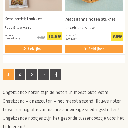
Keto ontbijtpakket
Macadamia noten stukjes
Puur & low-carb
Ongebrand & raw
10,99
7,99
Nu vanaf
Nu vanaf
12,93
1 verpakking
300 gram
Bekijken
Bekijken
1
2
3
>
>|
Ongebrande noten zijn de noten in meest pure vorm.
Ongebrand = ongezouten = het meest gezond!
Rauwe noten
bevatten nog alle van nature aanwezige voedingsstoffen!
Ongebrande nootjes zijn het gezonde tussendoortje voor het
hele gezin!