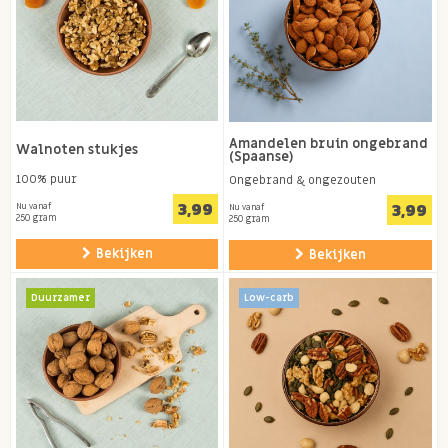
Amandelen bruin ongebrand
Walnoten stukjes
(Spaanse)
100% puur
Ongebrand & ongezouten
3,99
3,99
Nu vanaf
Nu vanaf
250 gram
250 gram
Bekijken
Bekijken
Duurzamer
Low-carb