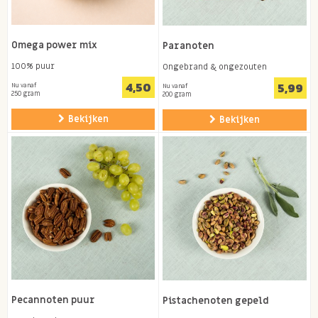
Omega power mix
Paranoten
100% puur
Ongebrand & ongezouten
4,50
5,99
Nu vanaf
Nu vanaf
250 gram
200 gram
Bekijken
Bekijken
Pecannoten puur
Pistachenoten gepeld