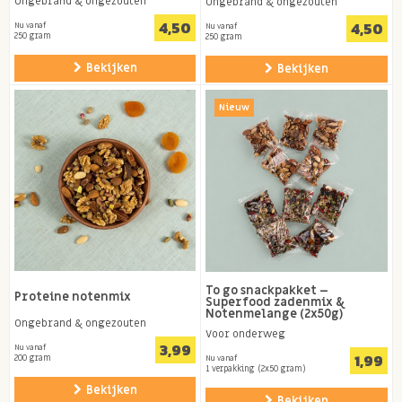
Ongebrand & ongezouten
Ongebrand & ongezouten
4,50
4,50
Nu vanaf
Nu vanaf
250 gram
250 gram
Bekijken
Bekijken
Nieuw
To go snackpakket –
Proteine notenmix
Superfood zadenmix &
Notenmelange (2x50g)
Ongebrand & ongezouten
Voor onderweg
3,99
Nu vanaf
1,99
200 gram
Nu vanaf
1 verpakking (2x50 gram)
Bekijken
Bekijken