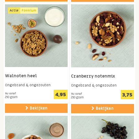
Actie
Premium
Walnoten heel
Cranberry notenmix
Ongebrand & ongezouten
Ongebrand & ongezouten
4,95
3,75
Nu vanaf
Nu vanaf
250 gram
250 gram
Bekijken
Bekijken