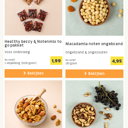
Healthy berry & Notenmix to
Macadamia noten ongebrand
go pakket
Voor onderweg
Ongebrand & ongezouten
1,99
4,95
Nu vanaf
Nu vanaf
1 verpakking (2x50 gram)
150 gram
Bekijken
Bekijken