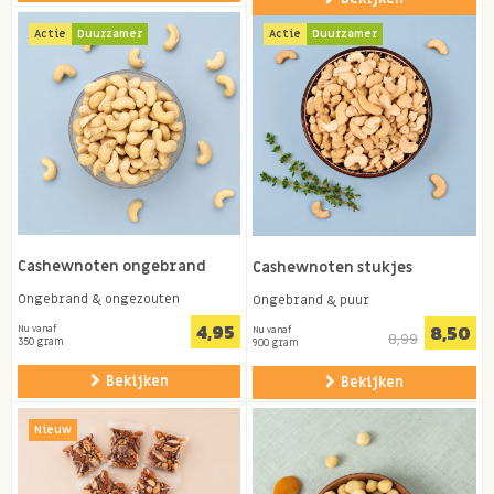
Actie
Duurzamer
Actie
Duurzamer
Cashewnoten ongebrand
Cashewnoten stukjes
Ongebrand & ongezouten
Ongebrand & puur
4,95
8,50
Nu vanaf
Nu vanaf
8,99
350 gram
900 gram
Bekijken
Bekijken
Nieuw