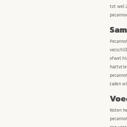
tot wel 
pecannoo
Same
Pecannot
verschil
ofwel hi
hartvrie
pecannot
raden wi
Voe
Noten he
pecannot