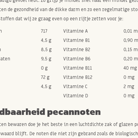
adigd gevoel hebt. Zo grijp je minder snel naar een minder gez
en de gezondheid van de dikke darm en zo een regelmatige sto
toffen dat wij ze graag even op een rijtje zetten voor je:
n
717
Vitamine A
0,01 
4,5 g
Vitamine B1
0,90 
n
8,5 g
Vitamine B2
0,15 
raten
9,5 g
Vitamine B6
0,20 
0 g
Vitamine B11
40 mg
72 g
Vitamine B12
0 mg
4,5 g
Vitamine C
2 mg
Vitamine D
0 mg
dbaarheid pecannoten
en bewaren doe je het beste in een luchtdichte zak of glazen po
waard blijft. De noten die niet zijn gebrand zoals de biologisc