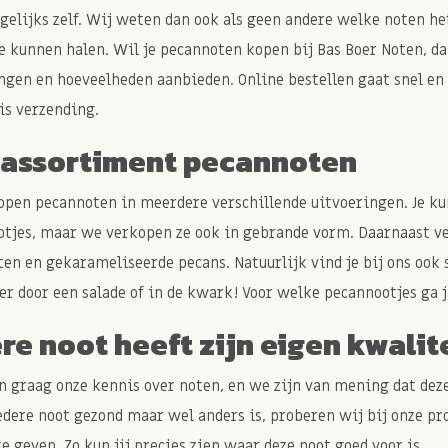
gelijks zelf. Wij weten dan ook als geen andere welke noten h
e kunnen halen. Wil je pecannoten kopen bij Bas Boer Noten, da
ngen en hoeveelheden aanbieden. Online bestellen gaat snel en is
is verzending.
 assortiment pecannoten
pen pecannoten in meerdere verschillende uitvoeringen. Je k
tjes, maar we verkopen ze ook in gebrande vorm. Daarnaast v
en en gekarameliseerde pecans. Natuurlijk vind je bij ons ook
er door een salade of in de kwark! Voor welke pecannootjes ga j
re noot heeft zijn eigen kwalit
n graag onze kennis over noten, en we zijn van mening dat dez
dere noot gezond maar wel anders is, proberen wij bij onze p
te geven. Zo kun jij precies zien waar deze noot goed voor is.