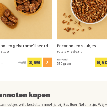
nnoten gekarameliseerd
Pecannoten stukjes
 & zoet
Puur & ongebrand
f
Nu vanaf
3,99
8,5
4,99
am
350 gram
annoten kopen
ecannootjes wilt bestellen moet je bij Bas Boer Noten zijn. Wij