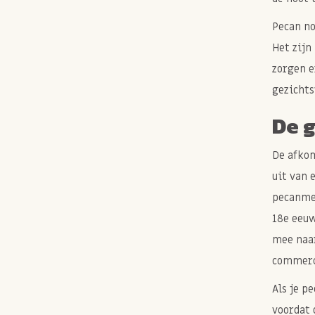
Pecan no
Het zijn
zorgen e
gezichts
De 
De afkom
uit van 
pecanmel
18e eeuw
mee naar
commerc
Als je p
voordat 