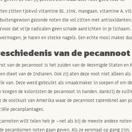
ten zitten tjokvol vitamine B1, zink, mangaan, vitamine A, vi
 buitengewoon gezonde noten die vol zitten met antioxidante
rvoor dat vrije radicalen geen schade aanrichten in je lichaam.
vermogen, je haren en sterke nagels. Een echte mooi maker du
geschiedenis van de pecannoot
st van de pecannoot is het zuiden van de Verenigde Staten en 
een dieet van de Indianen. Ook zij aten deze noot niet alleen 
k van. Deze werd gebruikt als smaakmaker in soepen of om deze
 kregen de kolonisten de pecannoot in handen, dankzij de ruil
 de oostkust van Amerika waar de pecannoot razendsnel aan po
iële pecanplantages.
ecannoten wilt telen heb je –net als bij de meeste andere noten
de pecanbomen noten gaan geven. Als ze eenmaal op gang zijn, 