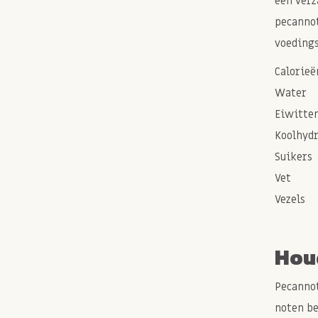
een verz
pecannot
voedings
Calorieë
Water
Eiwitte
Koolhyd
Suikers
Vet
Vezels
Hou
Pecannot
noten be