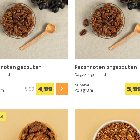
nnoten gezouten
Pecannoten ongezouten
brand
Dagvers gebrand
f
Nu vanaf
4,99
5,9
5,99
am
200 gram
ie