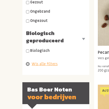
Gezout
Ongebrand
Ongezout
Biologisch
geproduceerd
Biologisch
Peca
Vers ge
Nu vana
200 gr
Bas Boer Noten
Act
voor bedrijven