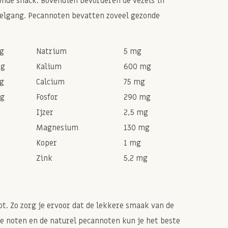
onde snack. Bovendien bevorderen de vezels in
elgang. Pecannoten bevatten zoveel gezonde
mg
Natrium
5 mg
mg
Kalium
600 mg
mg
Calcium
75 mg
mg
Fosfor
290 mg
Ijzer
2,5 mg
Magnesium
130 mg
Koper
1 mg
Zink
5,2 mg
t. Zo zorg je ervoor dat de lekkere smaak van de
he noten en de naturel pecannoten kun je het beste