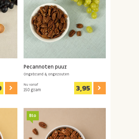
Pecannoten puur
Ongebrand & ongezouten
Nu vanaf
9
3,95
150 gram
Bio