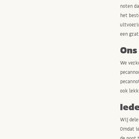
noten da
het best
uitvoeri
een grat
Ons
We verko
pecannoo
pecannot
ook lekk
Iede
Wij dele
Omdat ie
de noot 