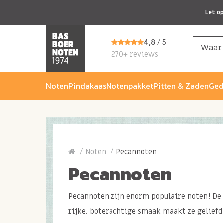
Let o
4,8
/ 5
270+ reviews
Noten
Pindakaas
Notenpakket
Pitten & Zaden
Ged
Noten
Pecannoten
Pecannoten
Pecannoten zijn enorm populaire noten! De
rijke, boterachtige smaak maakt ze geliefd