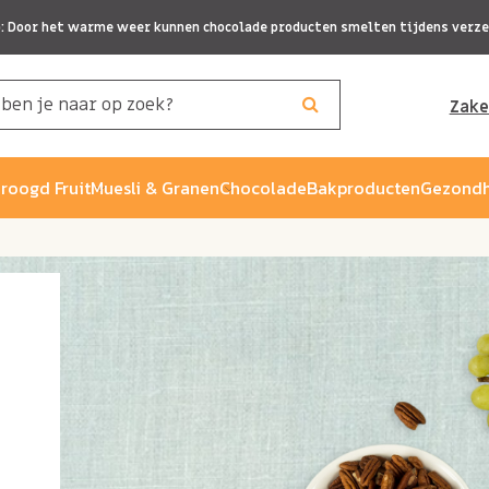
p: Door het warme weer kunnen chocolade producten smelten tijdens verze
Zake
roogd Fruit
Muesli & Granen
Chocolade
Bakproducten
Gezondh