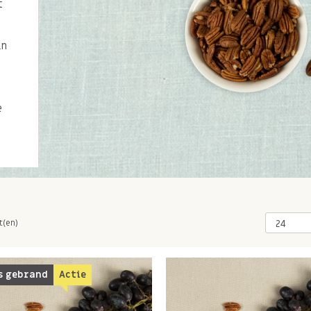
t
in
e
t(en)
s gebrand
Actie