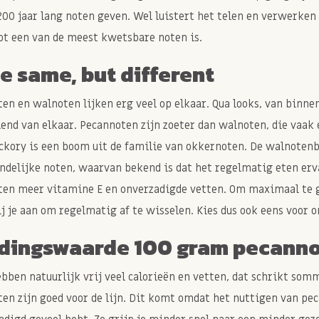
200 jaar lang noten geven. Wel luistert het telen en verwerke
t een van de meest kwetsbare noten is.
 same, but different
en en walnoten lijken erg veel op elkaar. Qua looks, van binne
lend van elkaar. Pecannoten zijn zoeter dan walnoten, die vaa
ckory is een boom uit de familie van okkernoten. De walnotenb
ndelijke noten, waarvan bekend is dat het regelmatig eten erv
en meer vitamine E en onverzadigde vetten. Om maximaal te g
j je aan om regelmatig af te wisselen. Kies dus ook eens voor 
dingswaarde 100 gram pecann
bben natuurlijk vrij veel calorieën en vetten, dat schrikt so
en zijn goed voor de lijn. Dit komt omdat het nuttigen van pec