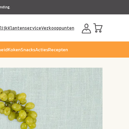
nding.
lijk
Klantenservice
Verkooppunten
eid
Koken
Snacks
Acties
Recepten