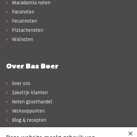
Macadamia noten
Paranoten
Pecannoten
Pistachenoten
Walnoten
Over Bas Boer
Over ons
Zakelijk klanten
Noten groothandel
Verkooppunten
Blog & recepten
Werken bij Bas Boer Noten
×