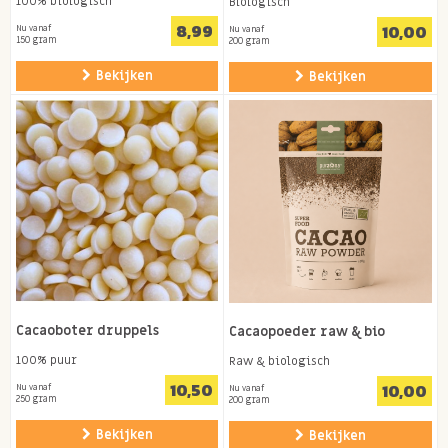
100% biologisch
Biologisch
8,99
10,00
Nu vanaf
Nu vanaf
150 gram
200 gram
Bekijken
Bekijken
Cacaoboter druppels
Cacaopoeder raw & bio
100% puur
Raw & biologisch
10,50
10,00
Nu vanaf
Nu vanaf
250 gram
200 gram
Bekijken
Bekijken