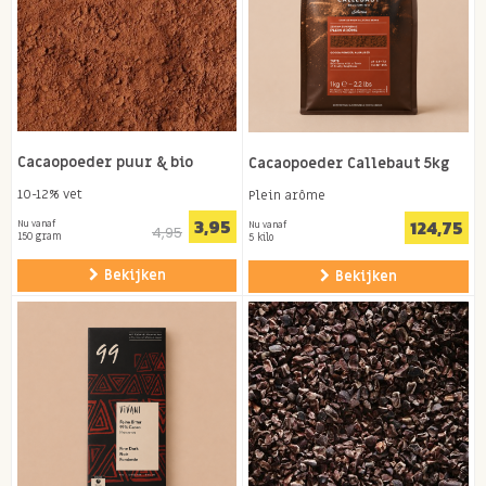
Cacaopoeder puur & bio
Cacaopoeder Callebaut 5kg
10-12% vet
Plein arôme
3,95
124,75
Nu vanaf
Nu vanaf
4,95
150 gram
5 kilo
Bekijken
Bekijken