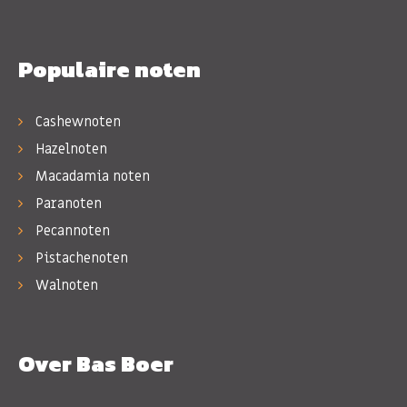
Populaire noten
Cashewnoten
Hazelnoten
Macadamia noten
Paranoten
Pecannoten
Pistachenoten
Walnoten
Over Bas Boer