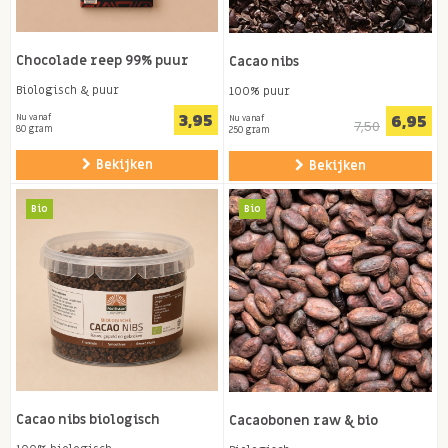
Chocolade reep 99% puur
Cacao nibs
Biologisch & puur
100% puur
3,95
6,95
Nu vanaf
Nu vanaf
7,50
80 gram
250 gram
Bekijken
Bekijken
Bio
Bio
Cacao nibs biologisch
Cacaobonen raw & bio