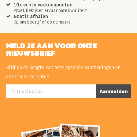
10x échte verkooppunten
Proef, bekijk en ervaar onze kwaliteit
Gratis afhalen
Op ons bedrijf of op de markt
MELD JE AAN VOOR ONZE
NIEUWSBRIEF
Blijf op de hoogte van onze speciale aanbiedingen en
onze leuke recepten.
E-mailadres
Aanmelden