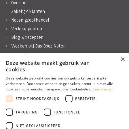
Over ons
Zakelijk klanten
Noten groothandel
Verkooppunten
Blog & recepten
Werken bij Bas Boer Noten
Contact
×
Deze website maakt gebruik van
cookies.
Deze website gebruikt cookies om uw gebruikerservaring te
verbeteren. Door onze website te gebruiken, stemt u in met alle
©1974 - 2026 Bas Boer Noten
cookies in overeenstemming met ons Cookiebeleid.
Lees verder
Alle rechten voorbehouden
STRIKT NOODZAKELIJK
PRESTATIE
TARGETING
FUNCTIONEEL
NIET-GECLASSIFICEERD