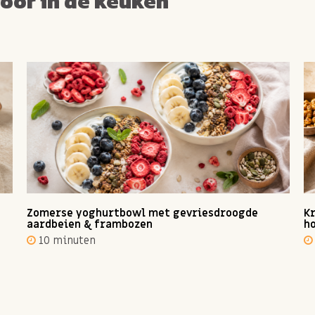
voor in de keuken
Zomerse yoghurtbowl met gevriesdroogde
Kr
aardbeien & frambozen
ho
10 minuten