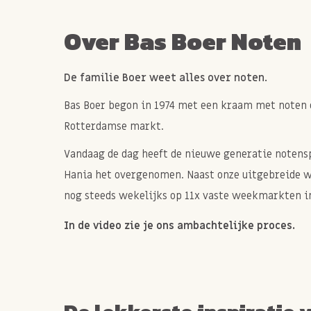
kokosroom (een dikkere variant van kokosmelk)
2 of 3 eetlepels water.
Over Bas Boer Noten
Houdbaarheid santen
De familie Boer weet alles over noten.
Pure santen is lang houdbaar omdat het uit nat
Bas Boer begon in 1974 met een kraam met noten 
Hierdoor kan je het minimaal 1 - 2 jaar beware
Rotterdamse markt.
gebruik afsluit en onder de < 23 graden bewaar
Vandaag de dag heeft de nieuwe generatie notenspe
Hania het overgenomen. Naast onze uitgebreide 
nog steeds wekelijks op 11x vaste weekmarkten in
In de video zie je ons ambachtelijke proces.