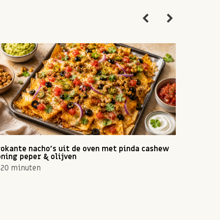
okante nacho's uit de oven met pinda cashew
Zomerse 
ning peper & olijven
10 min
20 minuten