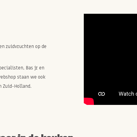
 dan meng je 1 eetlepel met
uurlijke vetten bestaat.
en zuidvruchten op de
n mits je de verpakking na
d op een donkere plek.
cialisten, Bas jr en
webshop staan we ook
 Zuid-Holland.