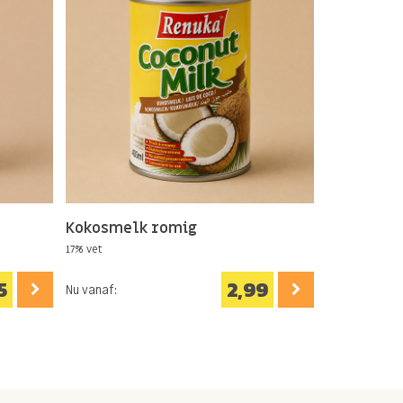
Kokosmelk romig
17% vet
5
2,99
Nu vanaf: