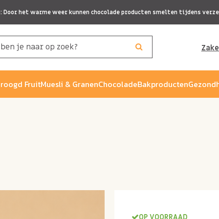
p: Door het warme weer kunnen chocolade producten smelten tijdens verze
Zake
roogd Fruit
Muesli & Granen
Chocolade
Bakproducten
Gezondh
OP VOORRAAD