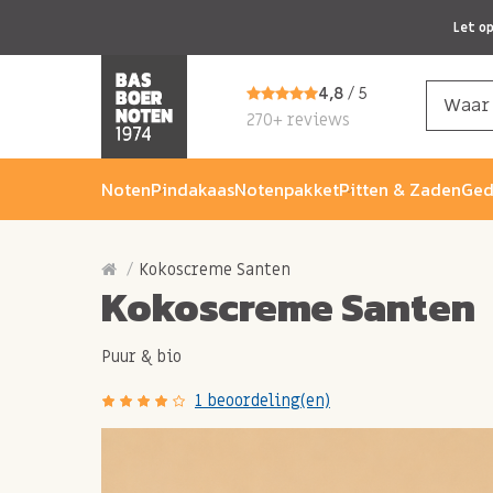
Let o
4,8
/ 5
270+ reviews
Noten
Pindakaas
Notenpakket
Pitten & Zaden
Ged
Kokoscreme Santen
Kokoscreme Santen
Puur & bio
1 beoordeling(en)