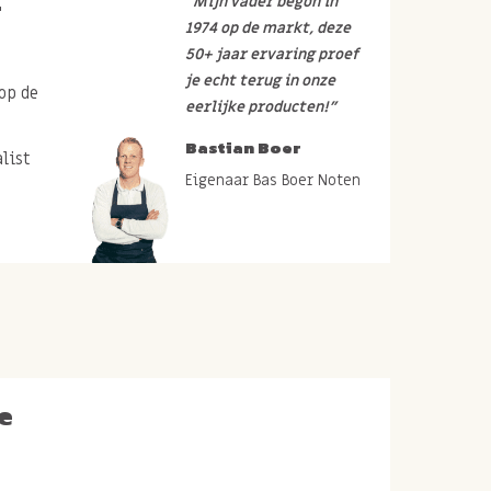
r
“Mijn vader begon in
1974 op de markt, deze
50+ jaar ervaring proef
je echt terug in onze
op de
eerlijke producten!”
Bastian Boer
list
Eigenaar Bas Boer Noten
e