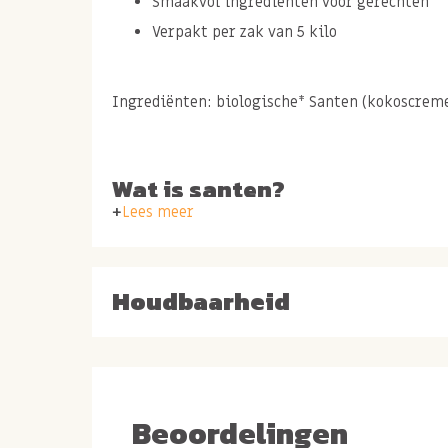
Smaakvol ingrediënten voor gerechten
Verpakt per zak van 5 kilo
Ingrediënten: biologische* Santen (kokoscrem
Wat is santen?
Lees meer
Santen is een heerlijk en smaakvol ingrediënt 
de Aziatische keuken. Santen ken je misschien
kokosroom of als coconut cream. Santen wordt
Houdbaarheid
vruchtvlees van kokosnoten te raspen en daarna
kokoscreme is stevig qua structuur.
Beoordelingen
Hoe smaakt santen kokoscr