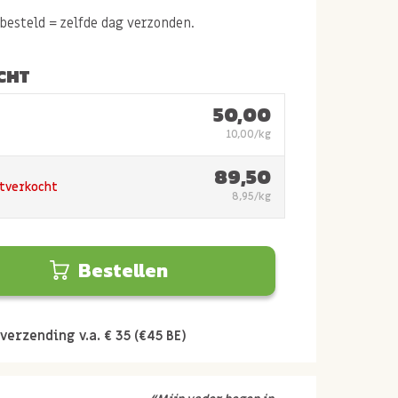
esteld = zelfde dag verzonden.
CHT
50,00
10,00/kg
89,50
itverkocht
8,95/kg
Bestellen
verzending v.a. € 35 (€45 BE)