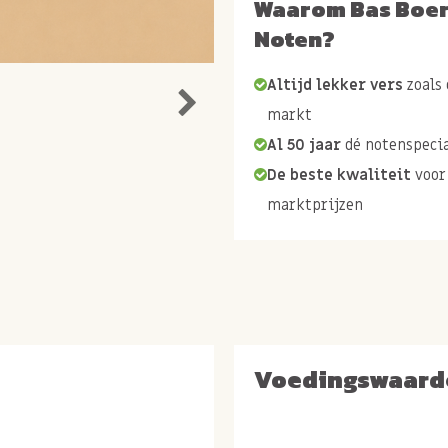
Waarom Bas Boe
Noten?
Altijd lekker vers
zoals 
markt
Al 50 jaar
dé notenspecia
De beste kwaliteit
voor
marktprijzen
Voedingswaard