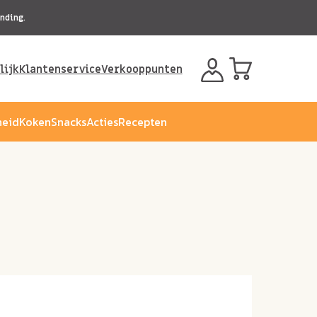
nding.
lijk
Klantenservice
Verkooppunten
eid
Koken
Snacks
Acties
Recepten