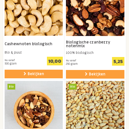
Biologische cranberry
Cashewnoten biologisch
notenmix
Bio & puur
100% biologisch
10,00
5,25
Nu vanaf
Nu vanaf
500 gram
250 gram
Bekijken
Bekijken
Bio
Bio