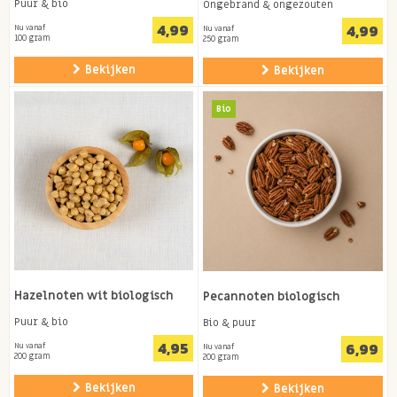
Puur & bio
Ongebrand & ongezouten
4,99
4,99
Nu vanaf
Nu vanaf
100 gram
250 gram
Bekijken
Bekijken
Bio
Hazelnoten wit biologisch
Pecannoten biologisch
Puur & bio
Bio & puur
4,95
6,99
Nu vanaf
Nu vanaf
200 gram
200 gram
Bekijken
Bekijken