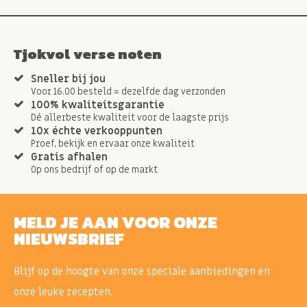
Tjokvol verse noten
Sneller bij jou
Voor 16.00 besteld = dezelfde dag verzonden
100% kwaliteitsgarantie
Dé allerbeste kwaliteit voor de laagste prijs
10x échte verkooppunten
Proef, bekijk en ervaar onze kwaliteit
Gratis afhalen
Op ons bedrijf of op de markt
MELD JE AAN VOOR ONZE
NIEUWSBRIEF
Blijf op de hoogte van onze speciale aanbiedingen en
onze leuke recepten.