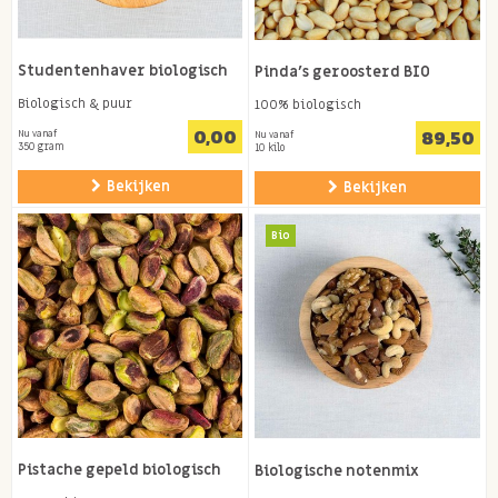
Studentenhaver biologisch
Pinda's geroosterd BIO
Biologisch & puur
100% biologisch
0,00
89,50
Nu vanaf
Nu vanaf
350 gram
10 kilo
Bekijken
Bekijken
Bio
Pistache gepeld biologisch
Biologische notenmix