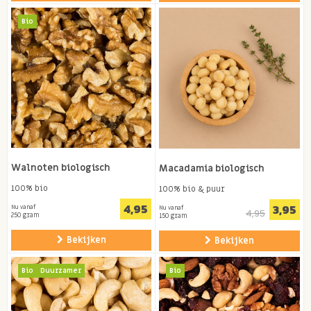
Bio
Walnoten biologisch
Macadamia biologisch
100% bio
100% bio & puur
4,95
3,95
Nu vanaf
Nu vanaf
4,95
250 gram
150 gram
Bekijken
Bekijken
Bio
Duurzamer
Bio