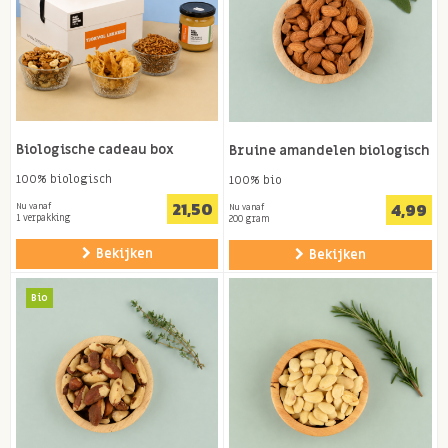
Biologische cadeau box
Bruine amandelen biologisch
100% biologisch
100% bio
21,50
4,99
Nu vanaf
Nu vanaf
1 verpakking
200 gram
Bekijken
Bekijken
Bio