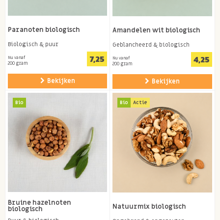
Paranoten biologisch
Amandelen wit biologisch
Biologisch & puur
Geblancheerd & biologisch
7,25
4,25
Nu vanaf
Nu vanaf
200 gram
200 gram
Bekijken
Bekijken
Bio
Bio
Actie
Bruine hazelnoten
Natuurmix biologisch
biologisch