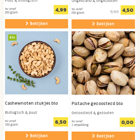
Puur & biologisch
Ongebrand & ongezouten
4,99
4,50
Nu vanaf
Nu vanaf
5,50
200 gram
250 gram
Bekijken
Bekijken
Bio
Cashewnoten stukjes bio
Pistache geroosterd bio
Biologisch & puur
Geroosterd & gezouten
6,50
0,00
Nu vanaf
Nu vanaf
350 gram
1 verpakking
Bekijken
Bekijken