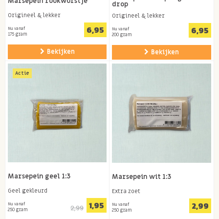
Marsepein rookworstje
drop
Origineel & lekker
Origineel & lekker
6,95
6,95
Nu vanaf
Nu vanaf
175 gram
200 gram
Bekijken
Bekijken
Actie
Marsepein geel 1:3
Marsepein wit 1:3
Geel gekleurd
Extra zoet
1,95
2,99
Nu vanaf
Nu vanaf
2,99
250 gram
250 gram