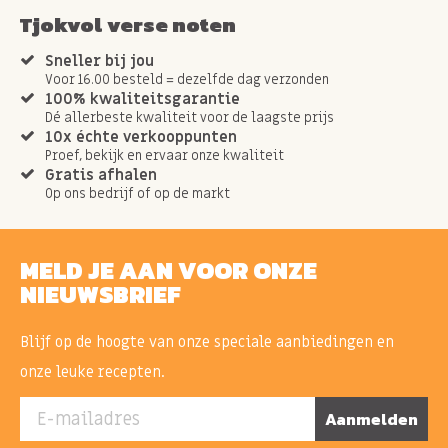
Tjokvol verse noten
Sneller bij jou
Voor 16.00 besteld = dezelfde dag verzonden
100% kwaliteitsgarantie
Dé allerbeste kwaliteit voor de laagste prijs
10x échte verkooppunten
Proef, bekijk en ervaar onze kwaliteit
Gratis afhalen
Op ons bedrijf of op de markt
MELD JE AAN VOOR ONZE
NIEUWSBRIEF
Blijf op de hoogte van onze speciale aanbiedingen en
onze leuke recepten.
E-mailadres
Aanmelden