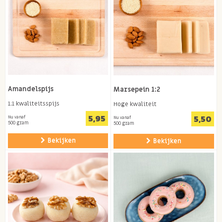
Amandelspijs
Marsepein 1:2
1:1 kwaliteitsspijs
Hoge kwaliteit
5,95
5,50
Nu vanaf
Nu vanaf
500 gram
500 gram
Bekijken
Bekijken