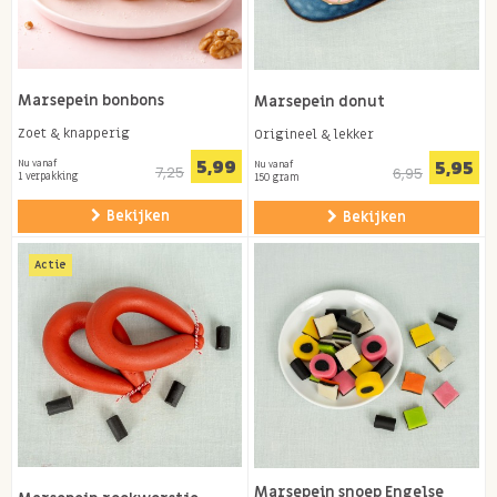
Marsepein bonbons
Marsepein donut
Zoet & knapperig
Origineel & lekker
5,99
5,95
Nu vanaf
Nu vanaf
7,25
6,95
1 verpakking
150 gram
Bekijken
Bekijken
Actie
Marsepein snoep Engelse