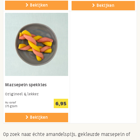
Bekijken
Bekijken
Marsepein spekkies
Origineel & lekker
6,95
Nu vanaf
175 gram
Bekijken
Op zoek naar échte amandelspijs, gekleurde marsepein of