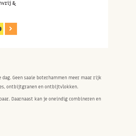
vrij &
9
de dag. Geen saaie boterhammen meer maar rijk
es, ontbijtgranen en ontbijtvlokken.
dbaar. Daarnaast kan je oneindig combineren en