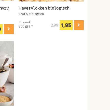
nvrij
Havervlokken biologisch
Grof & biologisch
Nu vanaf
1,95
2,99
500 gram
0