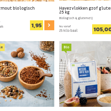
rmout biologisch
Havervlokken grof glute
25 kg
Biologisch & glutenvrij
f
1,95
am
Nu vanaf
105,0
25 kilo baal
ie
Bio