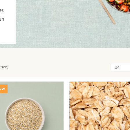
es
en
ct(en)
uw