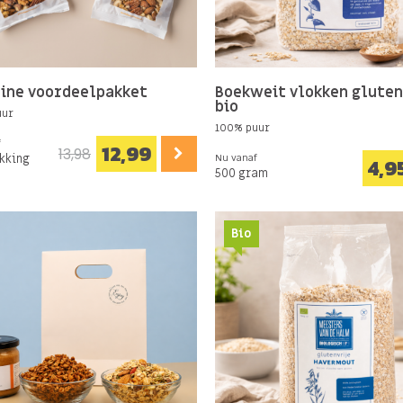
ine voordeelpakket
Boekweit vlokken gluten
bio
uur
100% puur
f
12,99
13,98
akking
Nu vanaf
4,9
500 gram
Bio