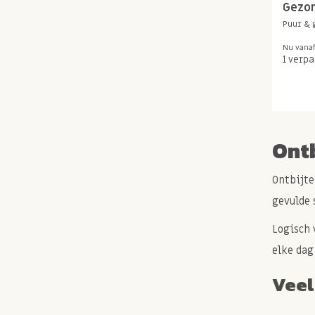
Gezon
Puur & 
Nu vana
1 verp
Ont
Ontbijte
gevulde 
Logisch 
elke dag
Veel