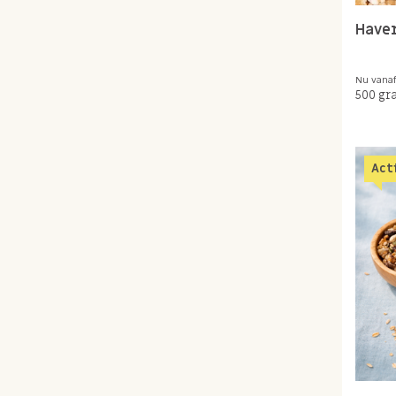
Have
Nu vana
500 gr
Act