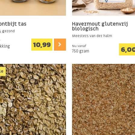
ontbijt tas
Havermout glutenvrij
biologisch
& gezond
Meesters van der halm
f
10,99
akking
Nu vanaf
6,0
750 gram
ie