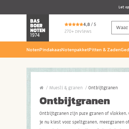
Let o
4,8
/ 5
270+ reviews
Noten
Pindakaas
Notenpakket
Pitten & Zaden
Ged
Muesli & granen
Ontbijtgranen
Ontbijtgranen
Ontbijtgranen zijn pure granen of vlokken. 
je nu kiest voor speltgranen, meergranen o