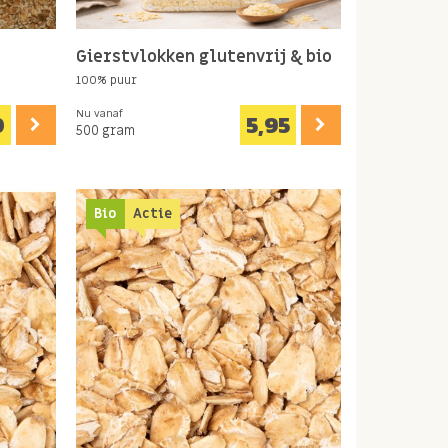
Gierstvlokken glutenvrij & bio
100% puur
Nu vanaf
0
5,95
500 gram
Bio
Actie