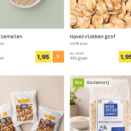
rzemelen
Havervlokken grof
uur
100% puur
f
Nu vanaf
1,95
1,9
am
900 gram
Bio
Glutenvrij