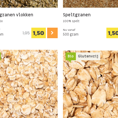
granen vlokken
Speltgranen
mix
100% spelt
f
Nu vanaf
1,50
1,5
1,95
am
500 gram
Bio
Glutenvrij