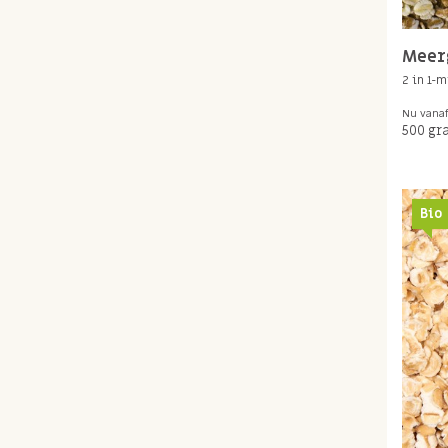
Meer
2 in 1-
Nu vana
500 gr
Bio