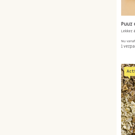
Puur 
Lekker 
Nu vana
1 verp
Act