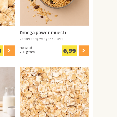
Omega power muesli
Zonder toegevoegde suikers
Nu vanaf
5
6,99
750 gram