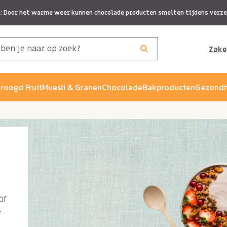
p: Door het warme weer kunnen chocolade producten smelten tijdens verze
Zake
roogd Fruit
Muesli & Granen
Chocolade
Bakproducten
Gezondh
Of
f