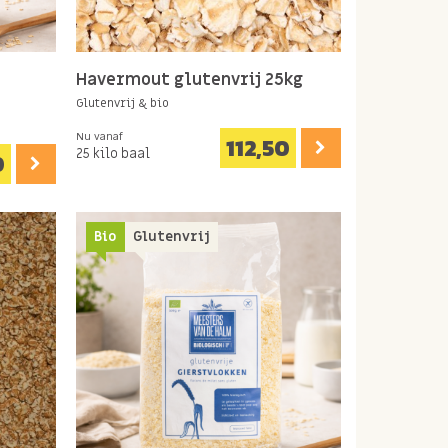
Havermout glutenvrij 25kg
Glutenvrij & bio
Nu vanaf
112,50
25 kilo baal
0
Bio
Glutenvrij