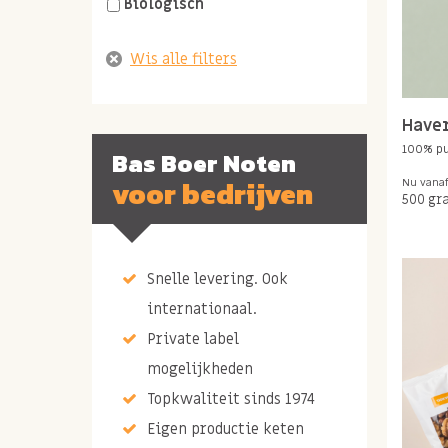
Biologisch
Have
100% p
Bas Boer Noten
voor bedrijven
Nu vana
500 gr
Snelle levering. Ook
internationaal.
Private label
mogelijkheden
Topkwaliteit sinds 1974
Eigen productie keten