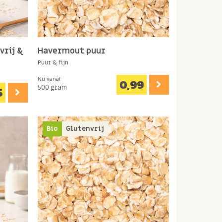
vrij &
Havermout puur
Puur & fijn
Nu vanaf
0,99
500 gram
5
Bio
Glutenvrij