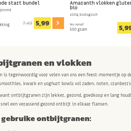
de start bundel
Amaranth vlokken gluten
bio
gezond
100& biologisch
f
5,99
7,49
akking
Nu vanaf
5,9
500 gram
bijtgranen en vlokken
n is tegenwoordig voor velen van ons een feest-momentje op 
smoothies, kwark en yoghurt bowls vol zaden, noten, cranberri
want ontbijtgranen zijn lekker, gezond, goedkoop en lang hou
 snel een verassend gezond ontbijt in elkaar flansen.
 gebruike ontbijtgranen: