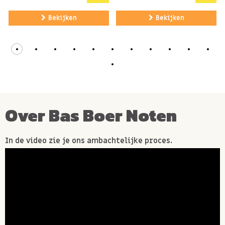
knapperige dipstokjes en Italiaanse tapenade's
Bekijken
Bekijken
hebben?
Bekijk ze allemaal hier!
Allergie informatie
Glutenvrij. Bevat MELK (LACTOSE).
Over Bas Boer Noten
In de video zie je ons ambachtelijke proces.