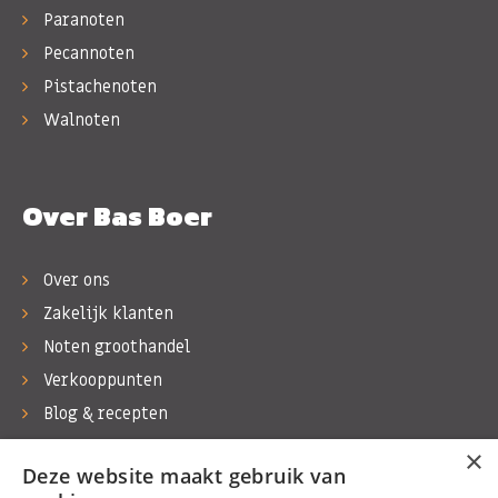
Paranoten
Pecannoten
Pistachenoten
Walnoten
Over Bas Boer
Over ons
Zakelijk klanten
Noten groothandel
Verkooppunten
Blog & recepten
Werken bij Bas Boer Noten
×
Deze website maakt gebruik van
Contact