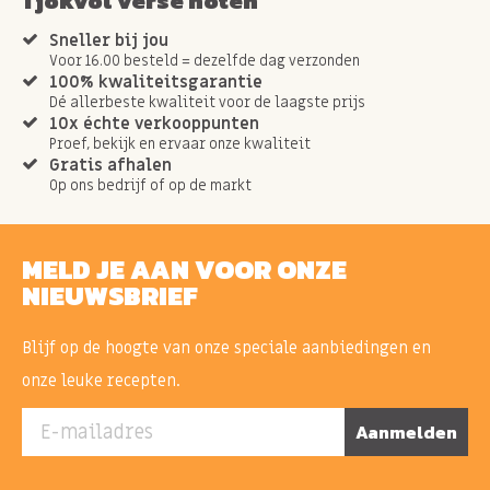
Tjokvol verse noten
Sneller bij jou
Voor 16.00 besteld = dezelfde dag verzonden
100% kwaliteitsgarantie
Dé allerbeste kwaliteit voor de laagste prijs
10x échte verkooppunten
Proef, bekijk en ervaar onze kwaliteit
Gratis afhalen
Op ons bedrijf of op de markt
MELD JE AAN VOOR ONZE
NIEUWSBRIEF
Blijf op de hoogte van onze speciale aanbiedingen en
onze leuke recepten.
E-mailadres
Aanmelden