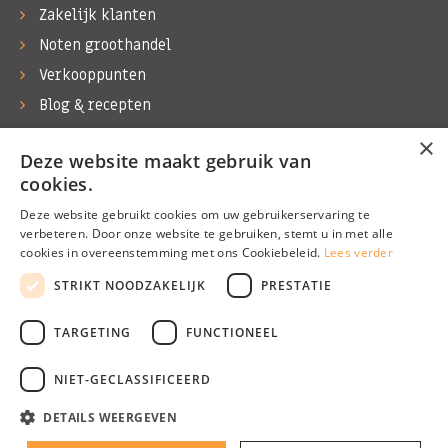
Zakelijk klanten
Noten groothandel
Verkooppunten
Blog & recepten
Werken bij Bas Boer Noten
×
Deze website maakt gebruik van
Contact
cookies.
Deze website gebruikt cookies om uw gebruikerservaring te
verbeteren. Door onze website te gebruiken, stemt u in met alle
cookies in overeenstemming met ons Cookiebeleid.
Lees verder
©1974 - 2026 Bas Boer Noten
STRIKT NOODZAKELIJK
PRESTATIE
Alle rechten voorbehouden
TARGETING
FUNCTIONEEL
NIET-GECLASSIFICEERD
DETAILS WEERGEVEN