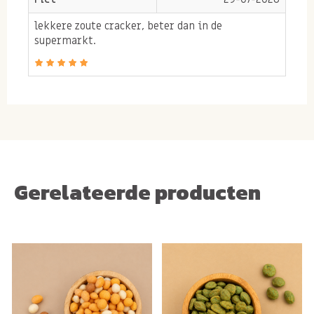
lekkere zoute cracker, beter dan in de
Allergie-informatie:
supermarkt.
Bevat
SOJA
.
Kan mogelijk sporen bevatten van
PINDA'S, NOTEN,
GLUTEN.
Gerelateerde producten