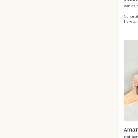
Van de
Nu vana
1 verp
Amar
Italiaan