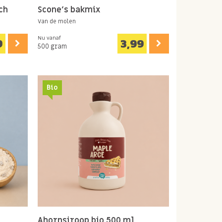
ch
Scone's bakmix
Van de molen
Nu vanaf
9
3,99
500 gram
Bio
Ahornsiroop bio 500 ml