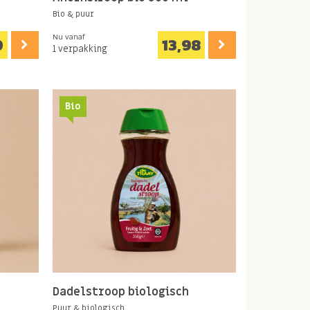
Bio & puur
Nu vanaf
0
13,98
1 verpakking
Bio
Dadelstroop biologisch
Puur & biologisch