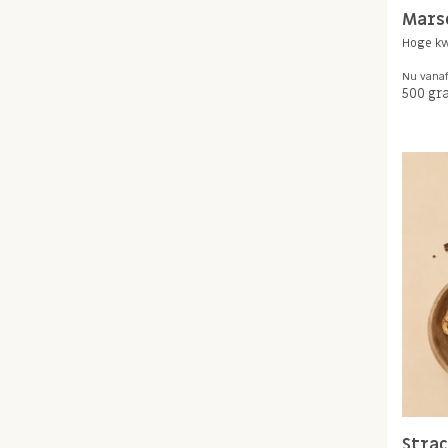
Marse
Hoge kw
Nu vana
500 gr
Strac