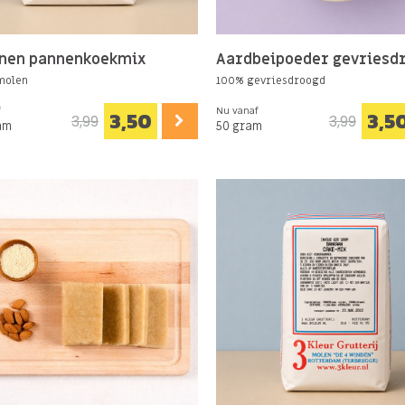
anen pannenkoekmix
Aardbeipoeder gevriesd
 molen
100% gevriesdroogd
f
Nu vanaf
3,50
3,5
3,99
3,99
am
50 gram