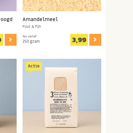
roogd
Amandelmeel
Puur & fijn
Nu vanaf
0
3,99
250 gram
Actie