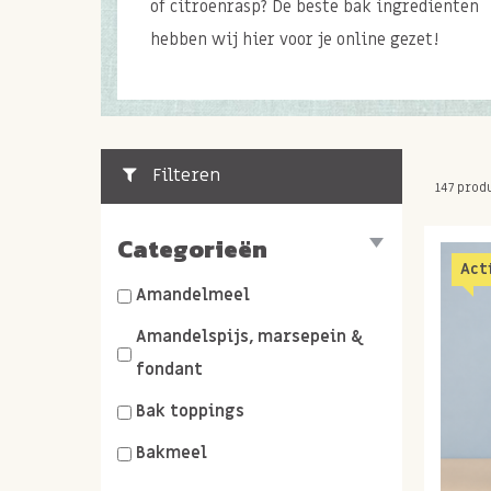
of citroenrasp? De beste bak ingredienten
hebben wij hier voor je online gezet!
Filteren
147 prod
Categorieën
Act
Amandelmeel
Amandelspijs, marsepein &
fondant
Bak toppings
Bakmeel