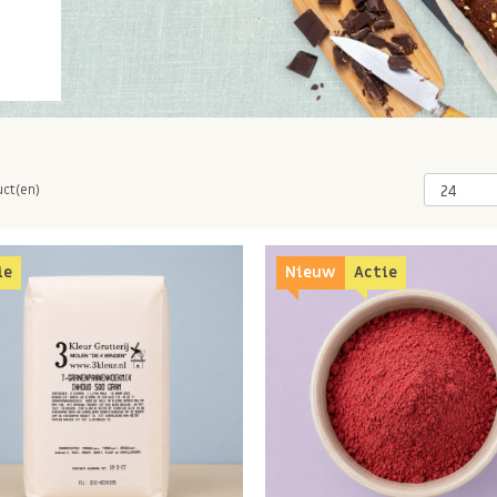
uct(en)
ie
Nieuw
Actie