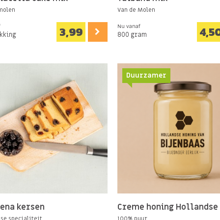
 molen
Van de Molen
f
Nu vanaf
3,99
4,5
akking
800 gram
Duurzamer
ena kersen
Creme honing Hollandse
se specialiteit
100% puur