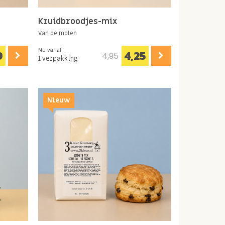
Kruidbroodjes-mix
Van de molen
Nu vanaf
9
4,25
4,95
1 verpakking
Nieuw