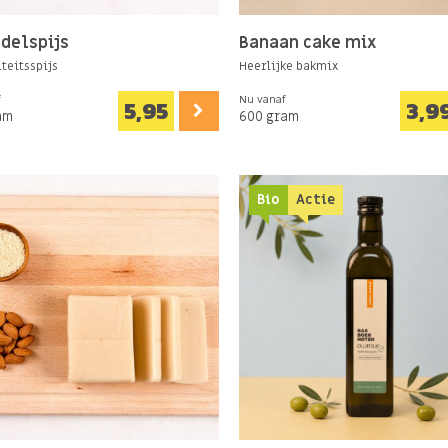
delspijs
Banaan cake mix
iteitsspijs
Heerlijke bakmix
f
Nu vanaf
5,95
3,9
am
600 gram
Bio
Actie