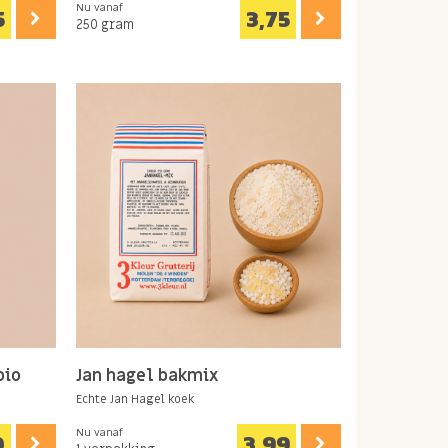
Nu vanaf
5
3,75
250 gram
bio
Jan hagel bakmix
Echte Jan Hagel koek
Nu vanaf
0
3,99