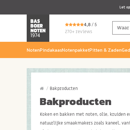
Let o
4,8
/ 5
270+ reviews
Noten
Pindakaas
Notenpakket
Pitten & Zaden
Ged
Bakproducten
Bakproducten
Koken en bakken met noten, olie, kruiden e
natuurlijke smaakmakers zoals kaneel, vani