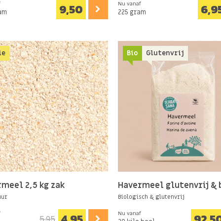
f
Nu vanaf
9,50
6,9
am
225 gram
ie
Bio
Glutenvrij
meel 2,5 kg zak
Havermeel glutenvrij & 
uur
Biologisch & glutenvrij
f
Nu vanaf
4,95
92,5
5,95