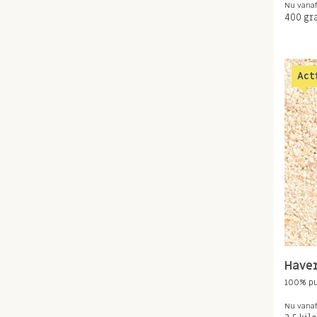
Nu vana
400 gr
Act
Haver
100% p
Nu vana