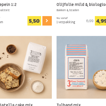
pein 1:2
Olijfolie mild & biologis
aliteit
Bakken & braden
f
Nu vanaf
5,50
4,9
6,99
am
1 verpakking
iatella cake mix
Tulband mix