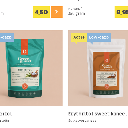
f
Nu vanaf
4,50
8,9
am
350 gram
-carb
Actie
Low-carb
ritol
Erythritol sweet kaneel
rieën
Suikervervanger