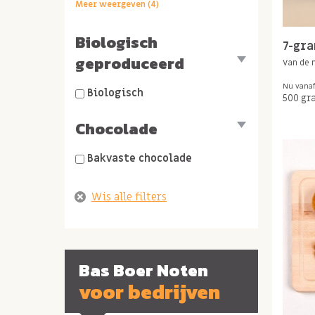
Bakmixen
Meer weergeven (4)
Cake mix kant en klaar
Biologisch
7-gr
Gekonfijte vruchtjes
geproduceerd
Van de
Natuurlijke zoetstoffen
Nu vana
Biologisch
500 gr
Chocolade
Bakvaste chocolade
Bas Boer Noten
voor bedrijven