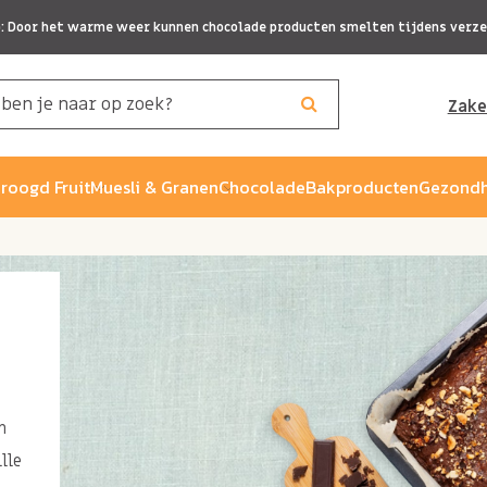
p: Door het warme weer kunnen chocolade producten smelten tijdens verze
Zake
roogd Fruit
Muesli & Granen
Chocolade
Bakproducten
Gezondh
n
lle