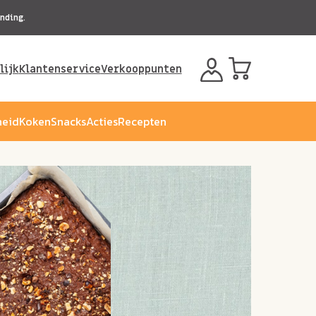
nding.
lijk
Klantenservice
Verkooppunten
eid
Koken
Snacks
Acties
Recepten