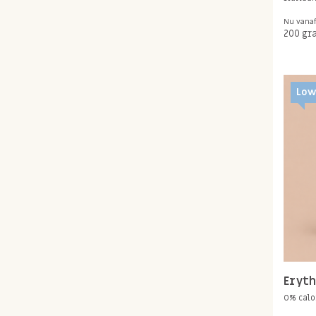
Nu vana
200 gr
Low
Eryth
0% calo