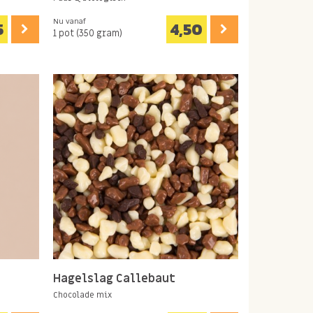
Nu vanaf
5
4,50
1 pot (350 gram)
Hagelslag Callebaut
Chocolade mix