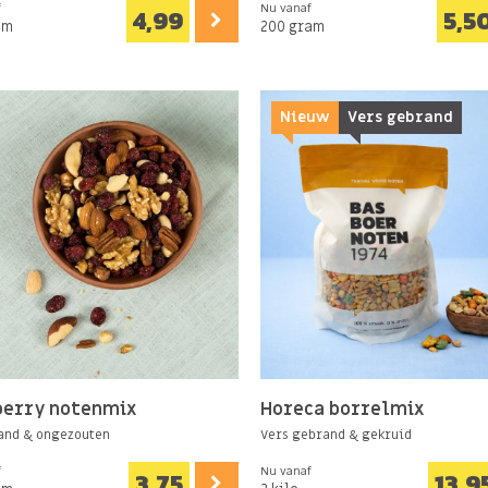
f
Nu vanaf
4,99
5,5
am
200 gram
Nieuw
Vers gebrand
berry notenmix
Horeca borrelmix
and & ongezouten
Vers gebrand & gekruid
f
Nu vanaf
3,75
13,9