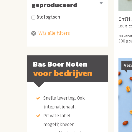
geproduceerd
Biologisch
Chili
100% c
Nu vana
200 gr
Bas Boer Noten
Ver
voor bedrijven
Snelle levering. Ook
internationaal.
Private label
mogelijkheden