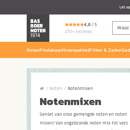
Let o
4,8
/ 5
270+ reviews
Noten
Pindakaas
Notenpakket
Pitten & Zaden
Ged
Noten
Notenmixen
Notenmixen
Geniet van onze gemengde noten en noten
mixen! Van ongebrande noten mix tot vers