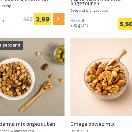
ongezouten
runchy
Gebrand & ongezouten
f
2,99
3,25
am
Nu vanaf
5,5
200 gram
s gebrand
damia mix ongezouten
Omega power mix
brand & ongezouten
100% puur