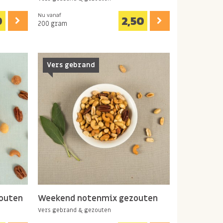
Nu vanaf
0
2,50
200 gram
Vers gebrand
zouten
Weekend notenmix gezouten
Vers gebrand & gezouten