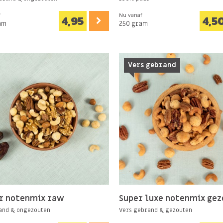
f
Nu vanaf
4,95
4,5
am
250 gram
Vers gebrand
r notenmix raw
Super luxe notenmix ge
and & ongezouten
Vers gebrand & gezouten