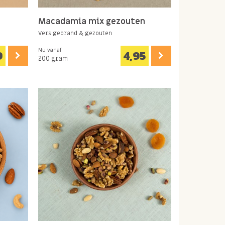
Macadamia mix gezouten
Vers gebrand & gezouten
Nu vanaf
9
4,95
200 gram