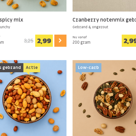
 spicy mix
Cranberry notenmix geb
runchy
Gebrand & ongezout
f
Nu vanaf
2,99
2,9
3,25
am
200 gram
s gebrand
Actie
Low-carb