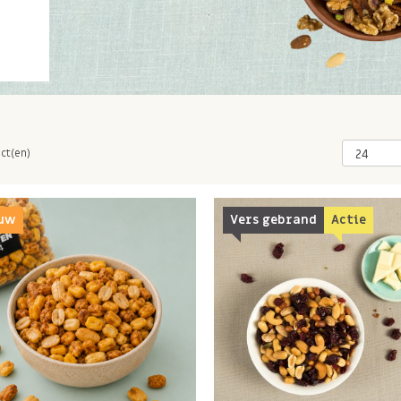
ct(en)
uw
Vers gebrand
Actie