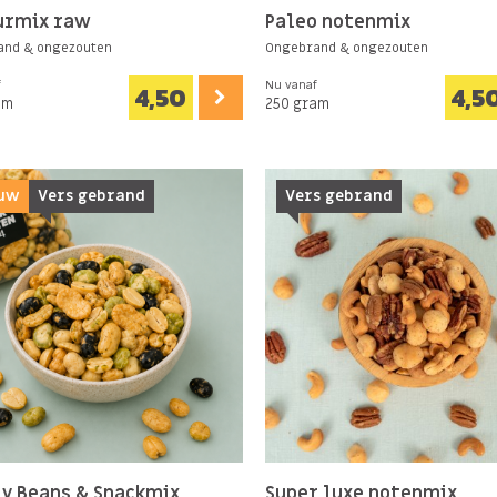
urmix raw
Paleo notenmix
and & ongezouten
Ongebrand & ongezouten
f
Nu vanaf
4,50
4,5
am
250 gram
uw
Vers gebrand
Vers gebrand
y Beans & Snackmix
Super luxe notenmix