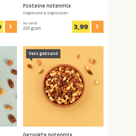
Proteine notenmix
Ongebrand & ongezouten
Nu vanaf
0
3,99
200 gram
Vers gebrand
Gerookte notenmix