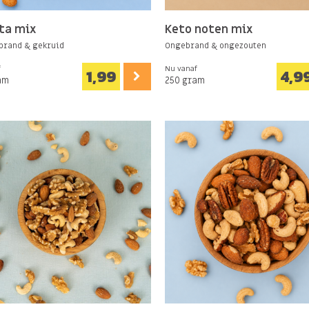
ta mix
Keto noten mix
brand & gekruid
Ongebrand & ongezouten
f
Nu vanaf
1,99
4,9
am
250 gram