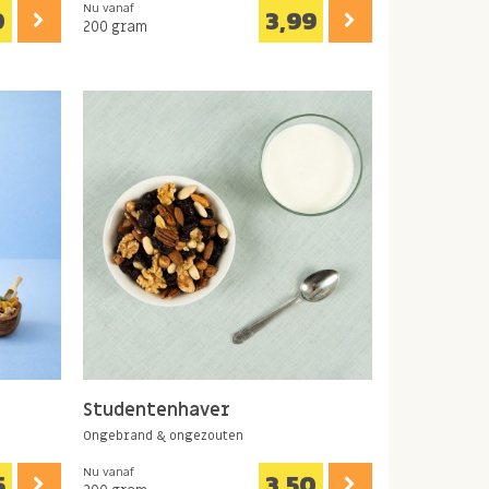
Nu vanaf
0
3,99
200 gram
Studentenhaver
Ongebrand & ongezouten
Nu vanaf
5
3,50