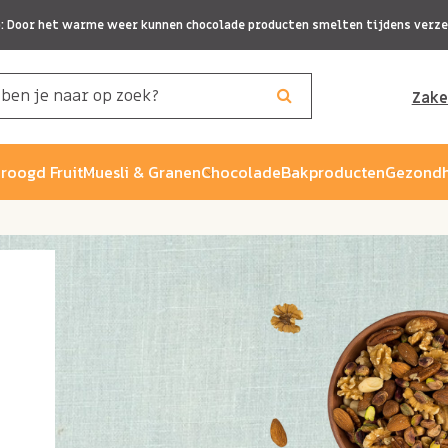
p: Door het warme weer kunnen chocolade producten smelten tijdens verze
Zake
roogd Fruit
Muesli & Granen
Chocolade
Bakproducten
Gezondh