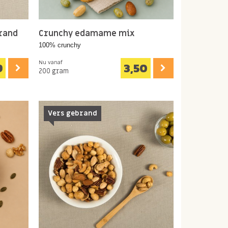
rand
Crunchy edamame mix
100% crunchy
Nu vanaf
9
3,50
200 gram
Vers gebrand