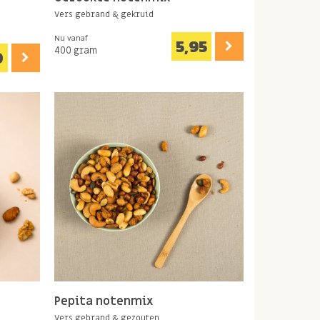
Vers gebrand & gekruid
Nu vanaf
5,95
400 gram
0
Pepita notenmix
Vers gebrand & gezouten