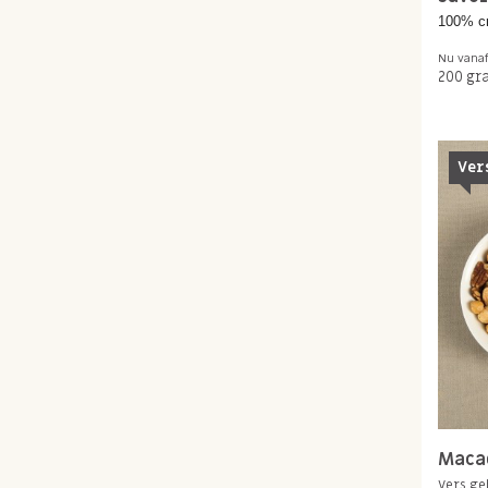
100% c
Nu vana
200 gr
Ver
Maca
Vers ge