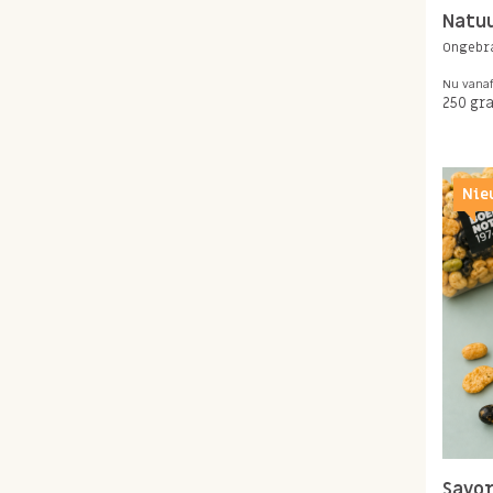
Natu
Ongebr
Nu vana
250 gr
Nie
Savor