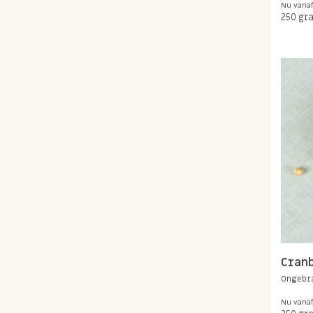
Nu vana
250 gr
Cran
Ongebr
Nu vana