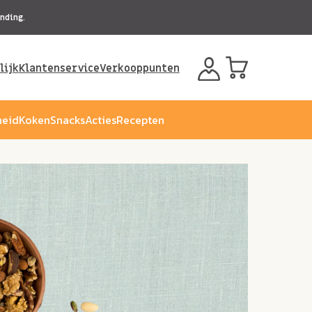
nding.
lijk
Klantenservice
Verkooppunten
eid
Koken
Snacks
Acties
Recepten