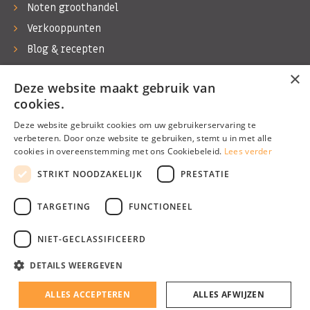
Noten groothandel
Verkooppunten
Blog & recepten
Werken bij Bas Boer Noten
×
Deze website maakt gebruik van
Contact
cookies.
Deze website gebruikt cookies om uw gebruikerservaring te
verbeteren. Door onze website te gebruiken, stemt u in met alle
cookies in overeenstemming met ons Cookiebeleid.
Lees verder
©1974 - 2026 Bas Boer Noten
STRIKT NOODZAKELIJK
PRESTATIE
Alle rechten voorbehouden
TARGETING
FUNCTIONEEL
NIET-GECLASSIFICEERD
DETAILS WEERGEVEN
Algemene voorwaarden
Privacy Policy
ALLES ACCEPTEREN
ALLES AFWIJZEN