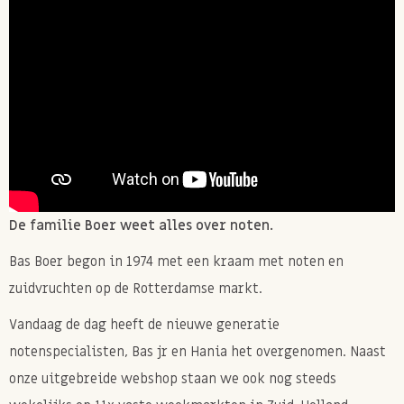
De familie Boer weet alles over noten.
Bas Boer begon in 1974 met een kraam met noten en
zuidvruchten op de Rotterdamse markt.
Vandaag de dag heeft de nieuwe generatie
notenspecialisten, Bas jr en Hania het overgenomen. Naast
onze uitgebreide webshop staan we ook nog steeds