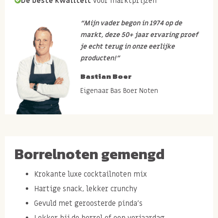
De beste kwaliteit
voor marktprijzen
“Mijn vader begon in 1974 op de
markt, deze 50+ jaar ervaring proef
je echt terug in onze eerlijke
producten!”
Bastian Boer
Eigenaar Bas Boer Noten
Borrelnoten gemengd
Krokante luxe cocktailnoten mix
Hartige snack, lekker crunchy
Gevuld met geroosterde pinda's
Lekker bij de borrel of een verjaardag