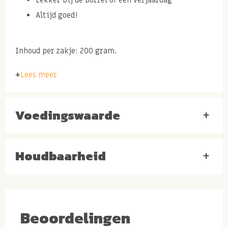
Altijd goed!
Inhoud per zakje: 200 gram.
Lees meer
Ingredienten: pinda's, zetmeel (tarwe, mais,
aardappel), zonnebloemolie, suiker, kruiden en
Voedingswaarde
+
specerijen; paprika, uienpoeder, dextrose, lactose
(melk), rookaroma's, gistextract, azijn-citroenzuur,
Houdbaarheid
kurkuma- en melassepoeder, zout, kleurstoffen (rode
+
biet, curcumine)
Beoordelingen