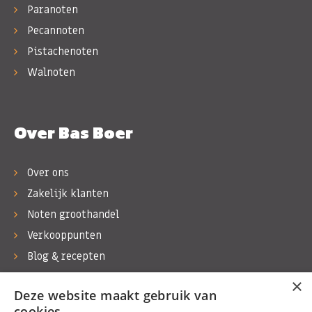
Paranoten
Pecannoten
Pistachenoten
Walnoten
Over Bas Boer
Over ons
Zakelijk klanten
Noten groothandel
Verkooppunten
Blog & recepten
Werken bij Bas Boer Noten
×
Deze website maakt gebruik van
Contact
cookies.