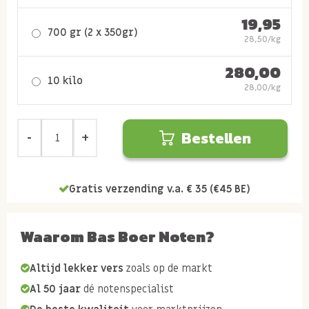
19,95
700 gr (2 x 350gr)
28,50/kg
280,00
10 kilo
28,00/kg
Bestellen
Gratis verzending v.a. € 35 (€45 BE)
Waarom Bas Boer Noten?
Altijd lekker vers
zoals op de markt
Al 50 jaar
dé notenspecialist