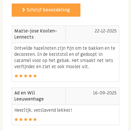
de structuur, smaak en kleur. De witte hazelnoten
Schrijf beoordeling
worden net als de witte amandelen kort geblancheerd
om ze van hun velletje te ontdoen. Hierdoor zijn de
witte hazelnoten zachter qua structuur en smaak.
Marie-jose Koolen-
22-12-2025
Lennerts
Gebruik witte hazelnoten
Ontvelde hazelnoten zijn fijn om te bakken en te
Witte hazelnoten zijn perfect om mee te bakken,
decoreren. In de kerststol en of gedoopt in
omdat zij hun velletje niet meer bezitten. Voor een
caramel voor op het gebak. Het smaakt net iets
verfijnder en ziet er ook mooier uit.
extra krokante hazelnoot smaak rooster je de
hazelnoten kort in de oven of in een droge koekenpan.
Tip: probeer nu ook de
bruine hazelnoten
en de
Ad en Wil
16-09-2025
hazelnoten in dop!
Leeuwenhage
Bestel nu online de lekkerste hazelnoten of kom langs bij
Heerlijk, verslavend lekker!
ons op de markt!