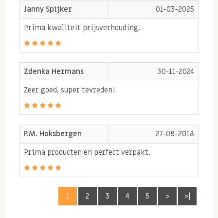
Janny Spijker
01-03-2025
Oorsprong
Prima kwaliteit prijsverhouding.
Turkije of Sicilië afhankelijk van de oogst en
kwaliteit.
Zdenka Hermans
30-11-2024
Ingrediënten:
Zeer goed, super tevreden!
Witte HAZELNOTEN
Allergie informatie
P.M. Hoksbergen
27-08-2018
Bevat
NOTEN
. Kan sporen bevatten van
GLUTEN
,
PINDA'S
en
Prima producten en perfect verpakt.
SESAM
.
1
2
3
4
5
>
>|