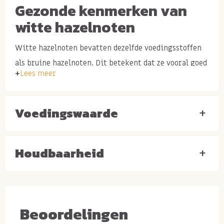
Gezonde kenmerken van
witte hazelnoten
Witte hazelnoten bevatten dezelfde voedingsstoffen
als bruine hazelnoten. Dit betekent dat ze vooral goed
Lees meer
zijn vanwege:
de grote hoeveelheid arginine die de hazelnoten
Voedingswaarde
+
bevatten,
de hoeveelheid vitamine B in de noten
de mineralen mangaan, koper en ijzer die zich in
Houdbaarheid
+
de hazelnoot bevinden.
Het verschil tussen witte en
bruine hazelnoten
Beoordelingen
Het verschil tussen de twee noten komt naar voren in