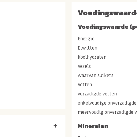
Voedingswaard
Voedingswaarde (p
Energie
Eiwitten
Koolhydraten
Vezels
waarvan suikers
Vetten
verzadigde vetten
OTEN
,
WALNOTEN
stukjes,
enkelvoudige onverzadigde
ECANNOTEN
.
meervoudig onverzadigde 
en lekker
Mineralen
+
t voor pure en gezonde