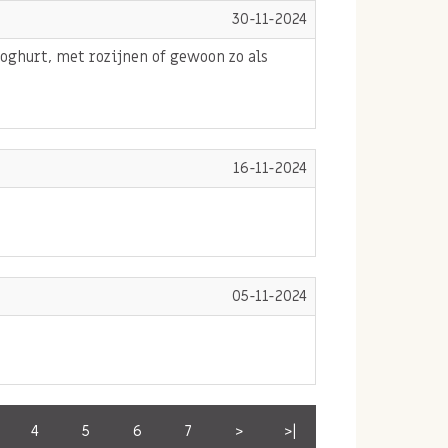
30-11-2024
yoghurt, met rozijnen of gewoon zo als
16-11-2024
05-11-2024
4
5
6
7
>
>|