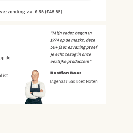
verzending v.a. € 35 (€45 BE)
r
“Mijn vader begon in
1974 op de markt, deze
50+ jaar ervaring proef
je echt terug in onze
op de
eerlijke producten!”
Bastian Boer
list
Eigenaar Bas Boer Noten