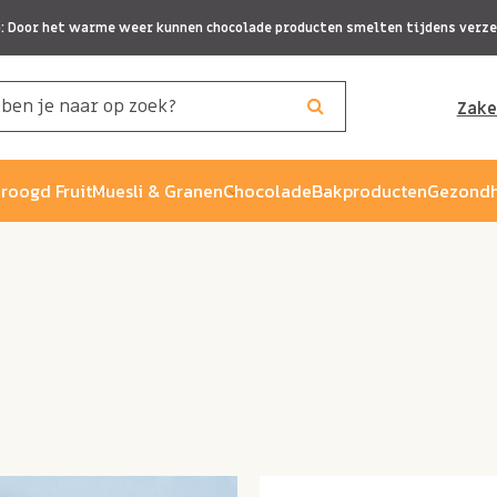
p: Door het warme weer kunnen chocolade producten smelten tijdens verze
Zake
roogd Fruit
Muesli & Granen
Chocolade
Bakproducten
Gezondh