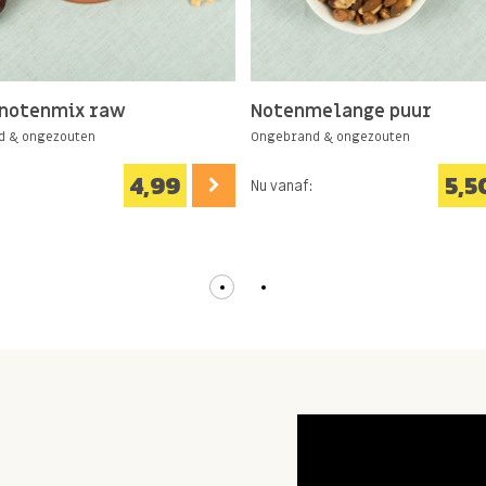
notenmix raw
Notenmelange puur
d & ongezouten
Ongebrand & ongezouten
4,99
5,5
Nu vanaf: