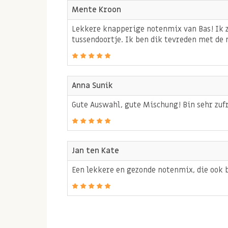
compleetheid aan nutrienten als vetten,
Mente Kroon
mineralen is het lichaam langer bezig om
Lekkere knapperige notenmix van Bas! Ik zo
verwerken waardoor het lichaam langer v
tussendoortje. Ik ben dik tevreden met de 
De ongebrande paleo notenmix is erg laa
daardoor geschikt in ieder dieet, juist oo
afvallen!
Anna Sunik
Tip: Op zoek naar een andere ongebrande rauw
Gute Auswahl, gute Mischung! Bin sehr zuf
ook eens onze
notenmix melange
of
performan
macadamia noten!
Jan ten Kate
Allergenen:
Een lekkere en gezonde notenmix, die ook b
Bevat
NOTEN
. Kan sporen bevatten van
GLUTEN