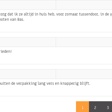
 eiwitten, vitaminen en
 de voedingsstoffen te
rg dat ik ze altijd in huis heb, voor zomaar tussendoor, in de 
erzadigd is.
noten van Bas.
g in koolhydraten en
k als je bezig bent met
e notenmix? Probeer dan
rieden!
ce mix
met rauwe
uiten de verpakking lang vers en knapperig blijft.
,
PINDA'S
en
SESAM
.
1
2
3