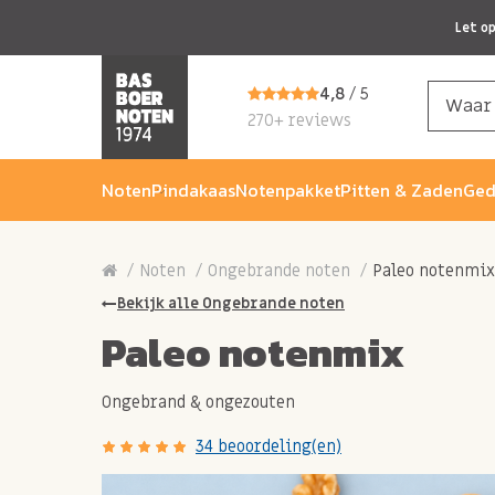
Let o
4,8
/ 5
270+ reviews
Noten
Pindakaas
Notenpakket
Pitten & Zaden
Ged
Noten
Ongebrande noten
Paleo notenmix
Bekijk alle Ongebrande noten
Paleo notenmix
Ongebrand & ongezouten
34 beoordeling(en)