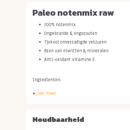
Paleo notenmix raw
100% notenmix
Ongebrande & ongezouten
Tjokvol onverzadigde vetzuren
Bron van eiwitten & mineralen
Anti-oxidant vitamine E
Ingredienten:
CASHEWNOTEN
, bruine
AMANDELEN
,
PARAN
Lees meer
bruine
HAZELNOTEN
, witte
HAZELNOTEN
en
P
Paleo notenmix gezond 
Houdbaarheid
Paleo staat voor terug naar de natuur wat staa