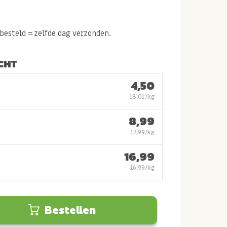
esteld = zelfde dag verzonden.
CHT
4,50
18,01/kg
8,99
17,99/kg
16,99
16,99/kg
Bestellen