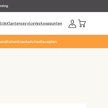
nding.
lijk
Klantenservice
Verkooppunten
eid
Koken
Snacks
Acties
Recepten