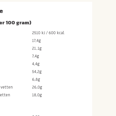
e
er 100 gram)
2510 kJ / 600 kcal
17,4g
21,1g
7,4g
4,4g
54,2g
6,8g
 vetten
26,0g
vetten
18,0g