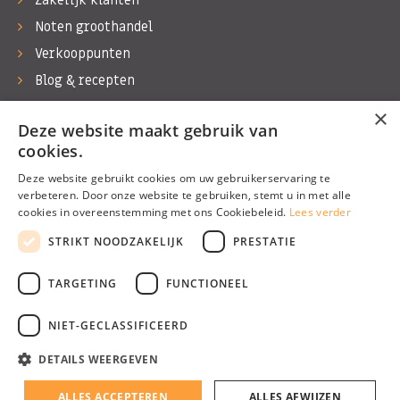
Zakelijk klanten
Noten groothandel
Verkooppunten
Blog & recepten
Werken bij Bas Boer Noten
×
Deze website maakt gebruik van
Contact
cookies.
Deze website gebruikt cookies om uw gebruikerservaring te
verbeteren. Door onze website te gebruiken, stemt u in met alle
cookies in overeenstemming met ons Cookiebeleid.
Lees verder
©1974 - 2026 Bas Boer Noten
STRIKT NOODZAKELIJK
PRESTATIE
Alle rechten voorbehouden
TARGETING
FUNCTIONEEL
NIET-GECLASSIFICEERD
DETAILS WEERGEVEN
Algemene voorwaarden
Privacy Policy
ALLES ACCEPTEREN
ALLES AFWIJZEN