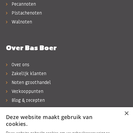
Pecannoten
Pistachenoten
Walnoten
Over Bas Boer
Over ons
Zakelijk klanten
Noten groothandel
Verkooppunten
Blog & recepten
Werken bij Bas Boer Noten
×
Deze website maakt gebruik van
Contact
cookies.
Deze website gebruikt cookies om uw gebruikerservaring te