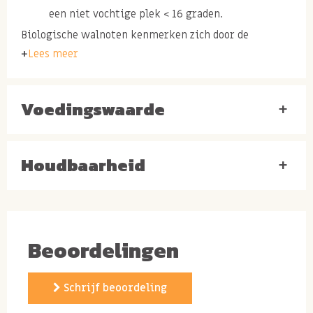
een niet vochtige plek < 16 graden.
Biologische walnoten kenmerken zich door de
Lees meer
sterkere wat bittere walnoten smaak. Liever een
walnoot die van nature zoet smaakt? Probeer
dan
deze walnoten stukjes uit Chili
Voedingswaarde
+
Ingrediënten: biologische WALNOTEN, afkomstig uit
Houdbaarheid
+
Oost-Europa*
Waarom
Beoordelingen
biologische walnoten
gezond zijn
Schrijf beoordeling
Biologische walnoten zijn niet alleen lekker van