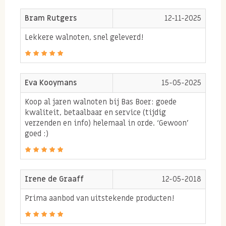
smaak maar ook nog erg gezond. Doordat ze 100%
Bram Rutgers
12-11-2025
natuurlijk zijn en alleen de van nature aanwezige
Lekkere walnoten, snel geleverd!
voedingsstoffen bevatten is het een geliefde noot of
je nu let op gezonde voeding of op een strak dieet
bent.
Eva Kooymans
15-05-2025
5 Gezonde eigenschappen van
Koop al jaren walnoten bij Bas Boer: goede
walnoten zijn:
kwaliteit, betaalbaar en service (tijdig
verzenden en info) helemaal in orde. ‘Gewoon’
Walnoten zijn een bron van omega 3-vetzuren
goed :)
waaronder het alfa-linoleenvetzuur. Dit vetzuur
is ook wel bekend als ALA en uit dit vetzuur wat
je alleen in geringe voeding aantreft kan het
Irene de Graaff
12-05-2018
lichaam 2 andere essentiële vetzuren aanmaken
Prima aanbod van uitstekende producten!
namelijk; EPA en DHA.
Walnoten zijn naast enkele zaden zoals lijnzaad