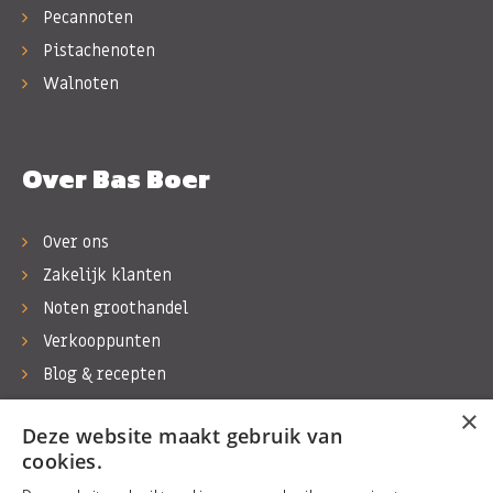
Pecannoten
Pistachenoten
Walnoten
Over Bas Boer
Over ons
Zakelijk klanten
Noten groothandel
Verkooppunten
Blog & recepten
Werken bij Bas Boer Noten
×
Deze website maakt gebruik van
Contact
cookies.