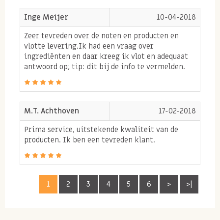
een van de weinige soorten plantaardige
Inge Meijer
10-04-2018
producten die een noemenswaardige
Zeer tevreden over de noten en producten en
hoeveelheid omega 3 vetzuren bevat!
vlotte levering.Ik had een vraag over
Walnoten zijn een uitstekende bron van anti-
ingrediënten en daar kreeg ik vlot en adequaat
oxidanten en bio actieve stoffen! Anti-oxidanten
antwoord op; tip: dit bij de info te vermelden.
elimineren vrije radicalen in het lichaam.
Antioxidanten gaan een steeds belangrijkere rol
spelen en kun je veel vinden in natuurlijke
M.T. Achthoven
17-02-2018
onbewerkte voeding.
Prima service, uitstekende kwaliteit van de
producten. Ik ben een tevreden klant.
Walnoten zijn een natuurlijke bron van
magnesium, kalium en fosfor! Belangrijke
mineralen voor het menselijk lichaam maar
vooral ook als je meer sport omdat het het
1
2
3
4
5
6
>
>|
metabolisme helpt ondersteunen.
Walnoten zijn een bron van vezels. Vezels die je