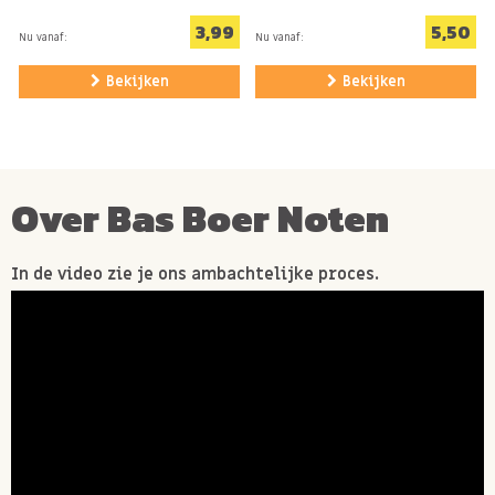
tussendoortje of als toevoeging aan ontbijt, lunch of
3,99
5,50
Nu vanaf:
Nu vanaf:
diner. Walnoten smaken ook heerlijk krokant in een
Bekijken
Bekijken
zelfgebakken cake of taart!
Over Bas Boer Noten
Allergenen:
Kan TARWE, HAVER, andere NOTEN, PINDA'S en SESAM
In de video zie je ons ambachtelijke proces.
bevatten.