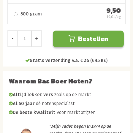
9,50
500 gram
19,01/kg
Bestellen
Gratis verzending v.a. € 35 (€45 BE)
Waarom Bas Boer Noten?
Altijd lekker vers
zoals op de markt
Al 50 jaar
dé notenspecialist
De beste kwaliteit
voor marktprijzen
“Mijn vader begon in 1974 op de