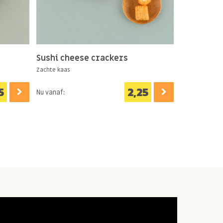
Sushi cheese crackers
Konoha sa
Zachte kaas
Knapperig & z
5
2,25
Nu vanaf:
Nu vanaf: