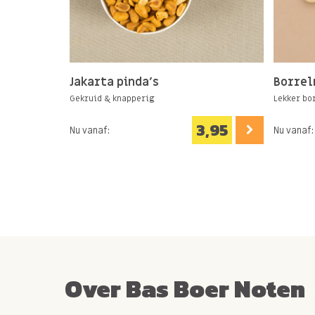
Jakarta pinda's
Borrel
Gekruid & knapperig
Lekker bo
3,95
Nu vanaf:
Nu vanaf:
Over Bas Boer Noten