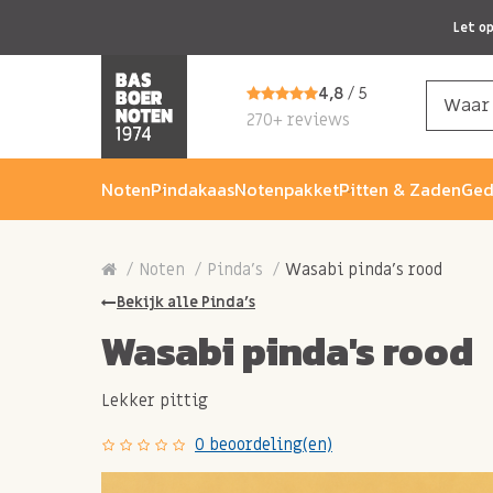
Let o
4,8
/ 5
270+ reviews
Noten
Pindakaas
Notenpakket
Pitten & Zaden
Ged
Noten
Pinda's
Wasabi pinda's rood
Bekijk alle Pinda's
Wasabi pinda's rood
Lekker pittig
0 beoordeling(en)