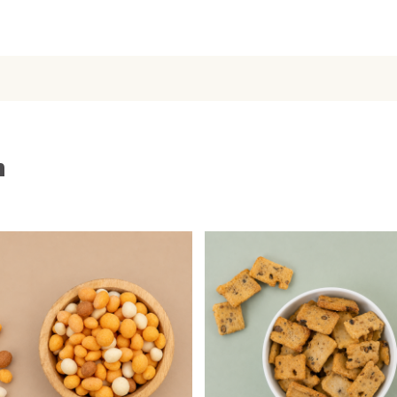
 of een gezellige avond
n