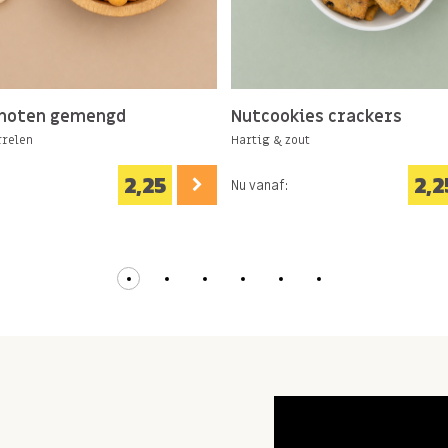
noten gemengd
Nutcookies crackers
rrelen
Hartig & zout
2,25
2,2
Nu vanaf: