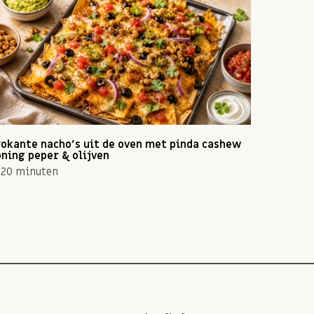
okante nacho's uit de oven met pinda cashew
Zomerse 
ning peper & olijven
10 min
20 minuten