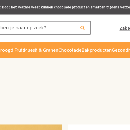
p: Door het warme weer kunnen chocolade producten smelten tijdens verze
Zake
roogd Fruit
Muesli & Granen
Chocolade
Bakproducten
Gezondh