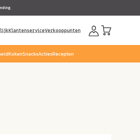
nding.
lijk
Klantenservice
Verkooppunten
eid
Koken
Snacks
Acties
Recepten