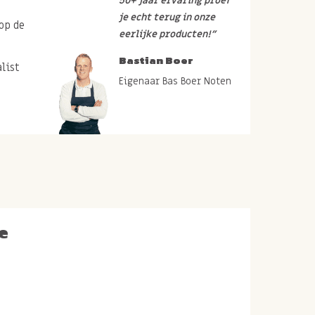
50+ jaar ervaring proef
je echt terug in onze
op de
eerlijke producten!”
Bastian Boer
list
Eigenaar Bas Boer Noten
e