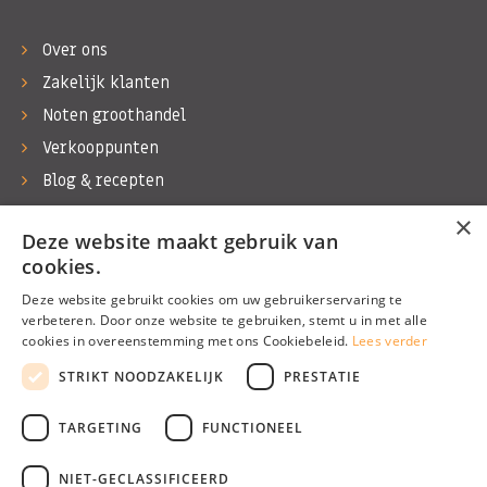
Over ons
Zakelijk klanten
Noten groothandel
Verkooppunten
Blog & recepten
Werken bij Bas Boer Noten
×
Deze website maakt gebruik van
Contact
cookies.
Deze website gebruikt cookies om uw gebruikerservaring te
verbeteren. Door onze website te gebruiken, stemt u in met alle
cookies in overeenstemming met ons Cookiebeleid.
Lees verder
©1974 - 2026 Bas Boer Noten
STRIKT NOODZAKELIJK
PRESTATIE
Alle rechten voorbehouden
TARGETING
FUNCTIONEEL
NIET-GECLASSIFICEERD