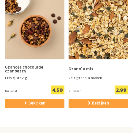
Granola chocolade
Granola mix
cranberry
Fris & stevig
Zélf granola maken
4,50
2,99
Nu vanaf:
Nu vanaf:
Bekijken
Bekijken