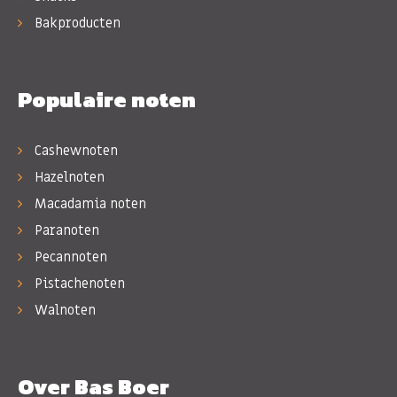
Bakproducten
Populaire noten
Cashewnoten
Hazelnoten
Macadamia noten
Paranoten
Pecannoten
Pistachenoten
Walnoten
Over Bas Boer