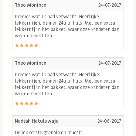
Theo Monincx
24-07-2017
we even niet bescheiden mogen zijn: deze granola
Precies wat ik had verwacht. Heerlijke
met kokos en banaan is gewoon echt de lekkerste van
lekkernijen, binnen 24u in huis! Met een extra
allemaal!
lekkernij in het pakket, waar onze kinderen dan
weer om vechten.
Gebruik 2 a 3 eetlepels en meng deze door een gezonde
yoghurt of net als ons door biogarde of magere franse
kwark. Zo heb je toch je gezonde portie eiwitten
Theo Monincx
24-07-2017
binnen aangevuld met gezonde vetten en
koolhydraten voor voldoende energie gedurende de
Precies wat ik had verwacht. Heerlijke
lekkernijen, binnen 24u in huis! Met een extra
ochtend.
lekkernij in het pakket, waar onze kinderen dan
weer om vechten.
Enne ook fijn, de kinderen vinden het ook lekker!
Allergie informatie
Nadiah Hatuluwaja
24-06-2017
Bevat noten en gluten. Kan sporen bevatten van
De lekkerste granola en muesli!