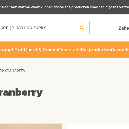
p: Door het warme weer kunnen chocolade producten smelten tijdens verze
Zake
roogd Fruit
Muesli & Granen
Chocolade
Bakproducten
Gezondh
de cranberry
ranberry