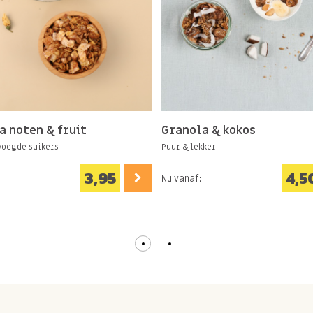
a noten & fruit
Granola & kokos
oegde suikers
Puur & lekker
3,95
4,5
Nu vanaf: