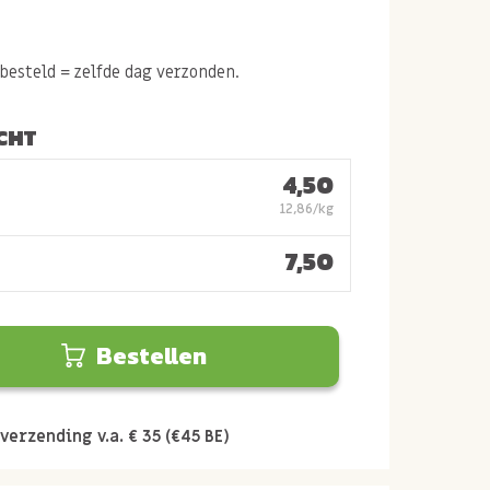
esteld = zelfde dag verzonden.
CHT
4,50
12,86/kg
7,50
Bestellen
verzending v.a. € 35 (€45 BE)