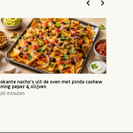
okante nacho's uit de oven met pinda cashew
Zomerse 
ning peper & olijven
10 min
20 minuten