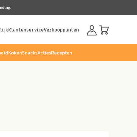
nding.
lijk
Klantenservice
Verkooppunten
eid
Koken
Snacks
Acties
Recepten