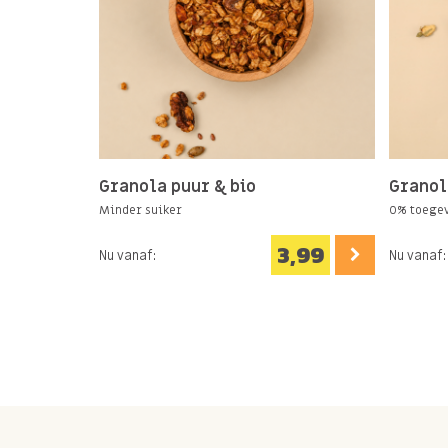
Granola puur & bio
Granol
Minder suiker
0% toegev
3,99
Nu vanaf:
Nu vanaf: