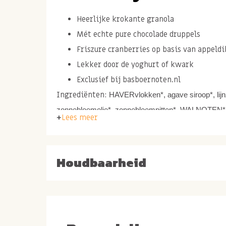
Heerlijke krokante granola
Mét echte pure chocolade druppels
Friszure cranberries op basis van appeld
Lekker door de yoghurt of kwark
Exclusief bij basboernoten.nl
Ingrediënten:
HAVERvlokken*, agave siroop*, lij
zonnebloemolie*, zonnebloempitten*, WALNOT
Lees meer
pompoenpitten*, kaneel*, nootmuskaat*
*= van gecontroleerd biologische teelt
Houdbaarheid
Chocolade druppels; cacaoboter, cacaopoeder, suiker, vol
soja-lecithine. Cranberries, appeldiksap concentraat, zon