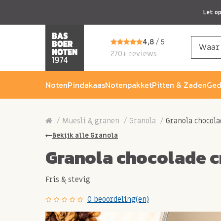
Let o
4,8
/ 5
270+ reviews
Noten
Pindakaas
Notenpakket
Pitten & Zaden
Ged
Muesli & granen
Granola
Granola chocola
Bekijk alle Granola
Granola chocolade c
Fris & stevig
0 beoordeling(en)