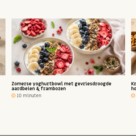
Zomerse yoghurtbowl met gevriesdroogde
Kr
aardbeien & frambozen
ho
10 minuten