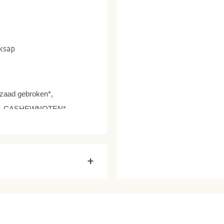
iksap
nzaad gebroken*,
EN*, CASHEWNOTEN*,
+
le MELKpoeder, vanille-aroma,
nebloemolie < 1%.