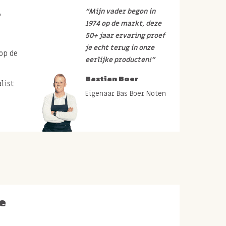
r
“Mijn vader begon in
1974 op de markt, deze
50+ jaar ervaring proef
je echt terug in onze
op de
eerlijke producten!”
Bastian Boer
list
Eigenaar Bas Boer Noten
e