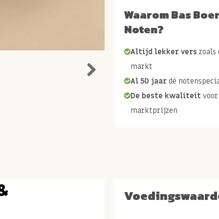
Waarom Bas Boe
Noten?
Altijd lekker vers
zoals 
markt
Al 50 jaar
dé notenspecia
De beste kwaliteit
voor
marktprijzen
&
Voedingswaard