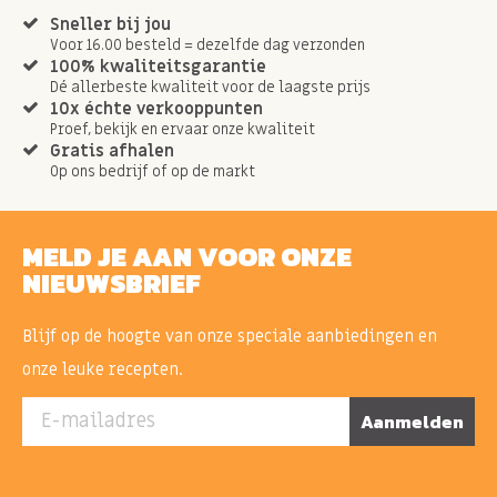
Sneller bij jou
Voor 16.00 besteld = dezelfde dag verzonden
100% kwaliteitsgarantie
Dé allerbeste kwaliteit voor de laagste prijs
10x échte verkooppunten
Proef, bekijk en ervaar onze kwaliteit
Gratis afhalen
Op ons bedrijf of op de markt
MELD JE AAN VOOR ONZE
NIEUWSBRIEF
Blijf op de hoogte van onze speciale aanbiedingen en
onze leuke recepten.
E-mailadres
Aanmelden