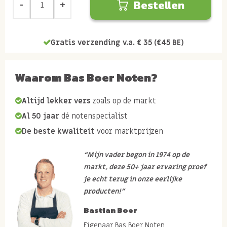
Bestellen
Gratis verzending v.a. € 35 (€45 BE)
Waarom Bas Boer Noten?
Altijd lekker vers
zoals op de markt
Al 50 jaar
dé notenspecialist
De beste kwaliteit
voor marktprijzen
“Mijn vader begon in 1974 op de
markt, deze 50+ jaar ervaring proef
je echt terug in onze eerlijke
producten!”
Bastian Boer
Eigenaar Bas Boer Noten