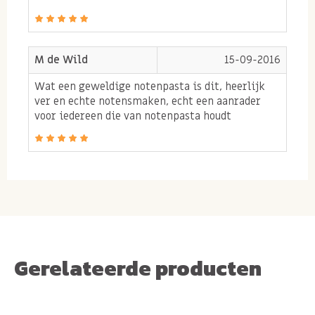
*
Roer goed door voor gebruik.
Omdat onze
notenpasta’s geen toevoegingen bevatten, kunnen de
M de Wild
15-09-2016
natuurlijke oliën naar boven komen. Door de pasta
eerst goed te roeren blijft deze heerlijk smeuïg en
Wat een geweldige notenpasta is dit, heerlijk
ver en echte notensmaken, echt een aanrader
goed smeerbaar.*
voor iedereen die van notenpasta houdt
Gerelateerde producten