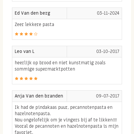
unieke en luxe notenpasta zonder pinda's.
Ed Van den berg
03-11-2024
Onze notenpasta's bereiden wij zelf dagelijks in onze
eigen productie. Door te kiezen voor premium
Zeer lekkere pasta
kwaliteit noten, deze vers te branden en geen suiker
of zout toe te voegen proef je de pure notensmaken
heerlijk samen komen in onze notenpasta.
Leo van L
03-10-2017
Doordat de noten veel gezonde vetten bevatten en een
heerlijk op brood en niet kunstmatig zoals
sommige supermarktpotten
bron zijn van eiwitten is het een voedzame keus voor
bij het ontbijt of de lunch.
Anja Van den branden
09-07-2017
Bas Boer Noten tip: deze luxe notenpasta smaakt
Ik had de pindakaas puur, pecannotenpasta en
heerlijk als topping op een zelfgebakken
hazelnotenpasta.
Nou ongelofelijk om je vingers bij af te likken!!!
bananenbrood.
Vooral de pecannoten en hazelnotenpasta is mijn
favoriet.