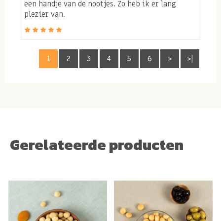
een handje van de nootjes. Zo heb ik er lang
plezier van.
Allergenen:
Bevat
PINDA
en
NOTEN
. Kan sporen
bevatten van
GLUTEN
en
SESAM
.
1
2
3
4
5
6
>
>|
Gerelateerde producten