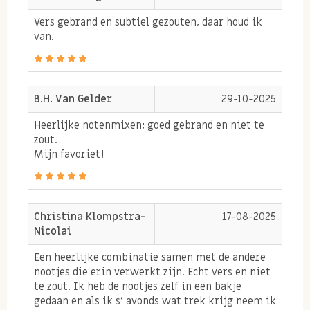
moeten halen. Zelfs gebrand proef je de kwaliteit in
Vers gebrand en subtiel gezouten, daar houd ik
onze noten! De noten kunnen zowel gezouten als
van.
ongezouten besteld worden. Heerlijk als tussendoortje
of als avondhapje bij de wijn!
B.H. Van Gelder
29-10-2025
Verschil gebrande en
ongebrande notenmix
Heerlijke notenmixen; goed gebrand en niet te
zout.
Een ongebrande, naturel notenmix wordt direct uit de
Mijn favoriet!
dop gegeten. Ze zijn onbewerkt en smaken nog naar
een pure noot. Zodra noten kort gebrand worden,
wordt de smaak van de noten versterkt en krijgen zij
Christina Klompstra-
17-08-2025
Nicolai
een knapperige bite. Bovendien kunnen de noten dan
ook licht gezouten worden, zodat er een extra lekkere
Een heerlijke combinatie samen met de andere
nootjes die erin verwerkt zijn. Echt vers en niet
dimensie aan de noot wordt toegevoegd!
te zout. Ik heb de nootjes zelf in een bakje
gedaan en als ik s’ avonds wat trek krijg neem ik