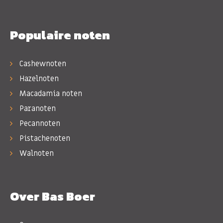
Populaire noten
Cashewnoten
Hazelnoten
Macadamia noten
Paranoten
Pecannoten
Pistachenoten
Walnoten
Over Bas Boer