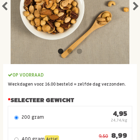
OP VOORRAAD
Werkdagen voor 16.00 besteld = zelfde dag verzonden.
SELECTEER GEWICHT
4,95
200 gram
24,74/kg
8,99
9,50
400 gram
Actie!