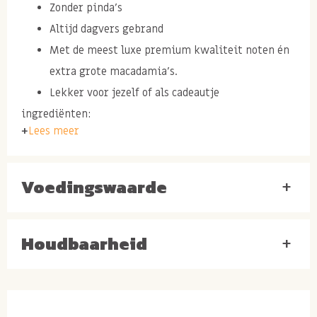
Zonder pinda's
Altijd dagvers gebrand
Met de meest luxe premium kwaliteit noten én
extra grote macadamia's.
Lekker voor jezelf of als cadeautje
ingrediënten:
Lees meer
Deze mix bestaat uit een combinatie van
verschillende ambachtelijk gebrande noten:
Voedingswaarde
+
MACADAMIA NOTEN
PECANNOTEN
CASHEWNOTEN
Houdbaarheid
+
AMANDELEN
HAZELNOTEN