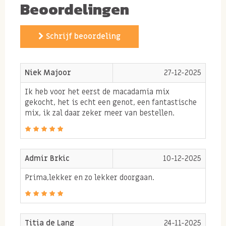
Zout, PINDA-olie (arachide)
Beoordelingen
Ambachtelijk gebrande
Schrijf beoordeling
macadamia notenmix
Wie houdt er niet van een heerlijk vers gebrande
Niek Majoor
27-12-2025
notenmix? Deze luxe mix is vooral lekker door de
Ik heb voor het eerst de macadamia mix
grote macadamia's, romige cashewnoten en
gekocht, het is echt een genot, een fantastische
mix, ik zal daar zeker meer van bestellen.
knapperige amandelen, pecannoten en hazelnootjes.
Al onze noten worden gebrand in pure arachide-olie,
zodat de smaak van de noten het beste naar voren
Admir Brkic
10-12-2025
komt. Juist vanwege het brandproces worden de noten
nog lekkerder en komt er een knapperige bite aan de
Prima,lekker en zo lekker doorgaan.
noten te zitten. Doordat wij al meer dan 50 jaar
ervaring hebben in de notenindustrie, weten wij
precies waar wij onze A-kwaliteit noten vandaag
Titia de Lang
24-11-2025