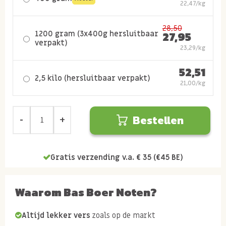
22,47/kg
28,50
1200 gram (3x400g hersluitbaar
27,95
verpakt)
23,29/kg
52,51
2,5 kilo (hersluitbaar verpakt)
21,00/kg
Bestellen
Gratis verzending v.a. € 35 (€45 BE)
Waarom Bas Boer Noten?
Altijd lekker vers
zoals op de markt