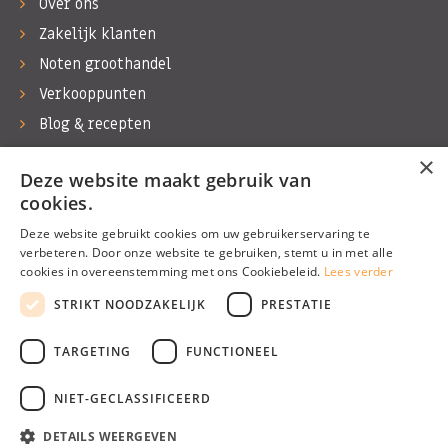
Over ons
Zakelijk klanten
Noten groothandel
Verkooppunten
Blog & recepten
Werken bij Bas Boer Noten
×
Deze website maakt gebruik van
Contact
cookies.
Deze website gebruikt cookies om uw gebruikerservaring te
verbeteren. Door onze website te gebruiken, stemt u in met alle
cookies in overeenstemming met ons Cookiebeleid.
Lees verder
©1974 - 2026 Bas Boer Noten
STRIKT NOODZAKELIJK
PRESTATIE
Alle rechten voorbehouden
TARGETING
FUNCTIONEEL
NIET-GECLASSIFICEERD
DETAILS WEERGEVEN