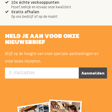
10x échte verkooppunten
Proef, bekijk en ervaar onze kwaliteit
Gratis afhalen
Op ons bedrijf of op de markt
MELD JE AAN VOOR ONZE
NIEUWSBRIEF
Blijf op de hoogte van onze speciale aanbiedingen en
onze leuke recepten.
E-mailadres
Aanmelden