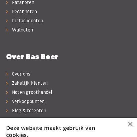
Paranoten
Pecannoten
Pistachenoten
Walnoten
Over Bas Boer
Over ons
Zakelijk klanten
Noten groothandel
Verkooppunten
Blog & recepten
Werken bij Bas Boer Noten
×
Deze website maakt gebruik van
Contact
cookies.