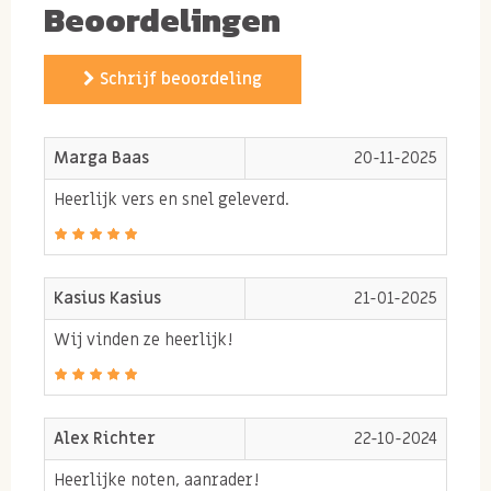
Beoordelingen
laat de smaak van de gebrande noten het beste naar
voren komen en is het meest gezond om in te
Schrijf beoordeling
branden.
Macadamia noten gebruiken
Marga Baas
20-11-2025
Gebrande macadamia noten zijn heerlijk om zo op te
Heerlijk vers en snel geleverd.
eten of te gebruiken in l
Kasius Kasius
21-01-2025
Ingrediënten:
MACADAMIA
noten,
PINDA
-olie
(arachide), zout.
Allergenen:
Bevat
PINDA
en
NOTEN
.
Wij vinden ze heerlijk!
Kan sporen bevatten van
GLUTEN
en
SESAM
.
Alex Richter
22-10-2024
Heerlijke noten, aanrader!