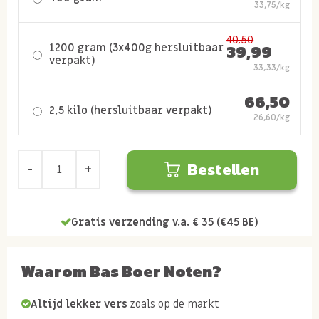
33,75/kg
40,50
1200 gram (3x400g hersluitbaar
39,99
verpakt)
33,33/kg
66,50
2,5 kilo (hersluitbaar verpakt)
26,60/kg
Bestellen
Gratis verzending v.a. € 35 (€45 BE)
Waarom Bas Boer Noten?
Altijd lekker vers
zoals op de markt