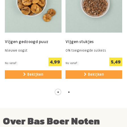
Vijgen gedroogd puur
Vijgen stukjes
Nieuwe oogst
0% toegevoegde suikers
4,99
5,49
Nu vanaf:
Nu vanaf:
Bekijken
Bekijken
Over Bas Boer Noten