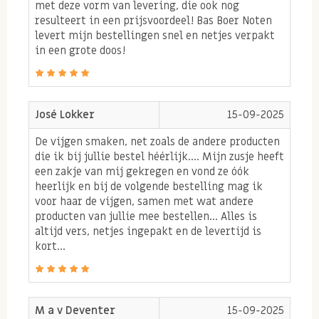
met deze vorm van levering, die ook nog
3. Vijgen en verbranding
resulteert in een prijsvoordeel! Bas Boer Noten
levert mijn bestellingen snel en netjes verpakt
Mangaan wat vijgen ook hoogwaardig bevatten werkt
in een grote doos!
als antioxidant en heeft een belangrijke rol bij de
verbranding van koolhydraten in het lichaam en
ondersteunt het verloop van een goede
José Lokker
15-09-2025
stofwisseling. Daarnaast bevatten vijgen bevatten
De vijgen smaken, net zoals de andere producten
calcium, ijzer magnesium en vitamine K.
die ik bij jullie bestel héérlijk.... Mijn zusje heeft
een zakje van mij gekregen en vond ze óók
Gebruik spaanse vijgen
heerlijk en bij de volgende bestelling mag ik
voor haar de vijgen, samen met wat andere
producten van jullie mee bestellen... Alles is
Spaanse vijgen zijn lekker om als tussendoortje te
altijd vers, netjes ingepakt en de levertijd is
eten. De vijgen vullen goed en geven een langdurig
kort...
verzadigd gevoel.
Tip: probeer nu ook de
Turkse vijgen
en de
medjoul
dadels
!
M a v Deventer
15-09-2025