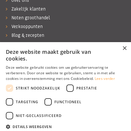
Over ons
Zakelijk klanten
Noten groothandel
Verkooppunten
Blog & recepten
Werken bij Bas Boer Noten
×
Deze website maakt gebruik van
Contact
cookies.
Deze website gebruikt cookies om uw gebruikerservaring te
verbeteren. Door onze website te gebruiken, stemt u in met alle
cookies in overeenstemming met ons Cookiebeleid.
Lees verder
©1974 - 2026 Bas Boer Noten
STRIKT NOODZAKELIJK
PRESTATIE
Alle rechten voorbehouden
TARGETING
FUNCTIONEEL
NIET-GECLASSIFICEERD
DETAILS WEERGEVEN