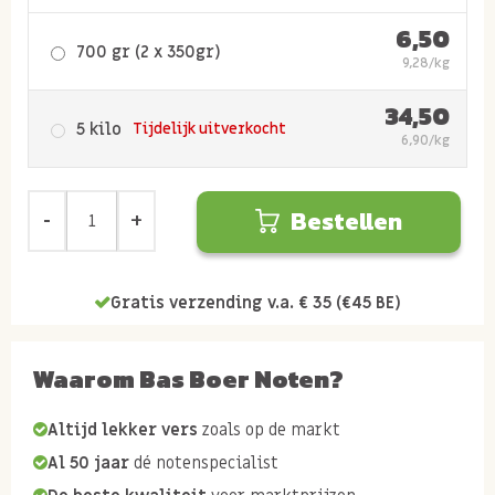
6,50
700 gr (2 x 350gr)
9,28/kg
34,50
5 kilo
Tijdelijk uitverkocht
6,90/kg
Bestellen
Gratis verzending v.a. € 35 (€45 BE)
Waarom Bas Boer Noten?
Altijd lekker vers
zoals op de markt
Al 50 jaar
dé notenspecialist