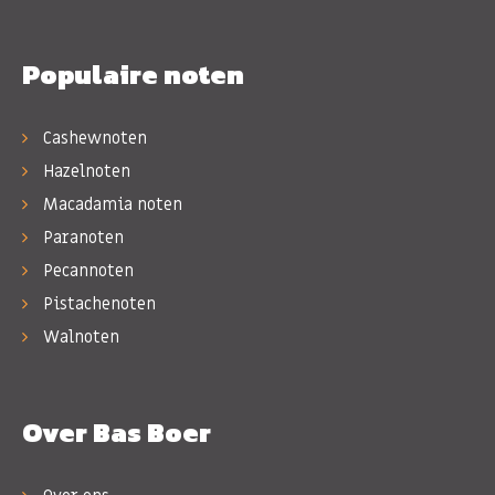
Populaire noten
Cashewnoten
Hazelnoten
Macadamia noten
Paranoten
Pecannoten
Pistachenoten
Walnoten
Over Bas Boer