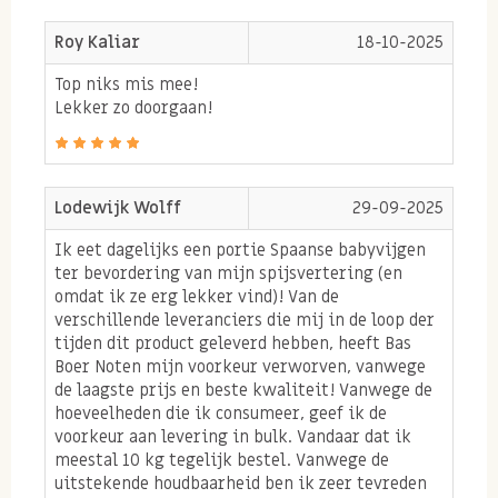
2. Vijgen en de
Roy Kaliar
18-10-2025
vochtbalans
Top niks mis mee!
Lekker zo doorgaan!
Vijgen bevatten een zeer hoog gehalte aan kalium ook
bekend als potassium en een hoog gehalte aan
mangaan. Met name kalium wat samen werkt met
Lodewijk Wolff
29-09-2025
natrium is belangrijk voor een juiste vochtbalans in
Ik eet dagelijks een portie Spaanse babyvijgen
je lichaam en daarom als sporter belangrijk voldoende
ter bevordering van mijn spijsvertering (en
omdat ik ze erg lekker vind)! Van de
door middel van voeding binnen te krijgen. Kalium en
verschillende leveranciers die mij in de loop der
natrium hebben daarnaast de belangrijke taak om de
tijden dit product geleverd hebben, heeft Bas
Boer Noten mijn voorkeur verworven, vanwege
zenuwprikkeloverdracht die je afgeeft om een
de laagste prijs en beste kwaliteit! Vanwege de
beweging te kunnen maken, spieren trekken samen,
hoeveelheden die ik consumeer, geef ik de
goed te laten verlopen.
voorkeur aan levering in bulk. Vandaar dat ik
Bestel uw
Spaanse vijgen
online
meestal 10 kg tegelijk bestel. Vanwege de
bij Sportsnuts.
uitstekende houdbaarheid ben ik zeer tevreden