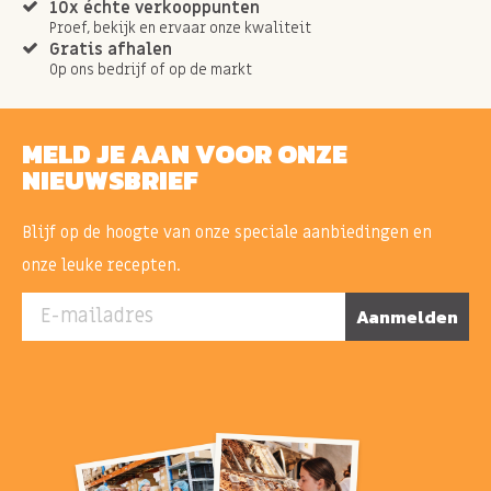
10x échte verkooppunten
Proef, bekijk en ervaar onze kwaliteit
Gratis afhalen
Op ons bedrijf of op de markt
MELD JE AAN VOOR ONZE
NIEUWSBRIEF
Blijf op de hoogte van onze speciale aanbiedingen en
onze leuke recepten.
E-mailadres
Aanmelden