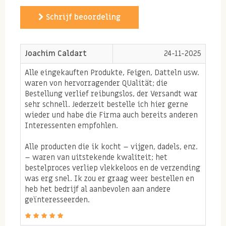
1. Vezels in spaanse
vijgen
Schrijf beoordeling
Vijgen bevatten veel vezels, zeker als je dit vergelijkt
Joachim Caldart
24-11-2025
met andere (zuid)vruchten. Afhankelijk van je
voedingsschema moet je om voldoende vezels binnen
Alle eingekauften Produkte, Feigen, Datteln usw.
waren von hervorragender QUalität; die
te krijgen aardig wat groente, fruit, brood naar
Bestellung verlief reibungslos, der Versandt war
binnen werken om zowel fermenteerbare als niet-
sehr schnell. Jederzeit bestelle ich hier gerne
wieder und habe die Firma auch bereits anderen
fermenteerbare voedingsvezels binnen te krijgen.
Interessenten empfohlen.
Vooral als je voedingsschema bestaat uit nauwkeurig
Alle producten die ik kocht – vijgen, dadels, enz.
elke dag hetzelfde te eten is het belangrijk te kijken
– waren van uitstekende kwaliteit; het
voor jezelf of je voldoende vezels binnen krijgt. Door
bestelproces verliep vlekkeloos en de verzending
juist af te wisselen met groente en vezelrijke
was erg snel. Ik zou er graag weer bestellen en
heb het bedrijf al aanbevolen aan andere
(gedroogde) vruchten kan je een juiste balans aan
geïnteresseerden.
voedingsvezels binnen krijgen zonder je schema te
veel te moeten aanpassen.