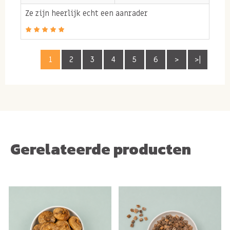
Ze zijn heerlijk echt een aanrader
Allergie informatie:
Kan sporen bevatten van NOTEN, PINDA'S, GLUTEN.
1
2
3
4
5
6
>
>|
Gerelateerde producten