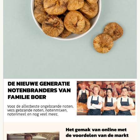
OP VOORRAAD
Werkdagen voor 16.00 besteld = zelfde dag verzonden.
SELECTEER GEWICHT
4,99
250 gram
19,96/kg
9,50
500 gram