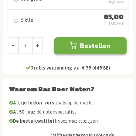
19,00/kg
85,00
5 kilo
17,00/kg
Bestellen
Gratis verzending v.a. € 35 (€45 BE)
Waarom Bas Boer Noten?
Altijd lekker vers
zoals op de markt
Al 50 jaar
dé notenspecialist
De beste kwaliteit
voor marktprijzen
“Mijn vader begon in 1974 op de