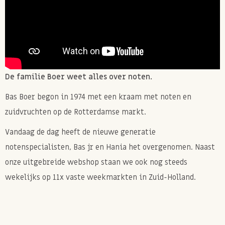
ondersteunt en onze cellen beschermt tegen
schadelijke invloeden van buitenaf.
Tips
Gebruik de vijgen om je glycogeen te helpen op peil te
komen na een zware training of wanneer je spieren
De familie Boer weet alles over noten.
flinke inspanning hebben moeten leveren. Het ideale
Bas Boer begon in 1974 met een kraam met noten en
is dat je niet hoeft te pellen, schillen of snijden. Neem
zuidvruchten op de Rotterdamse markt.
2 a 3 vijgen mee en zodra je klaar bent met je work-
out eet je de vijgen op. Niet als je thuiskomst want
Vandaag de dag heeft de nieuwe generatie
dan is je lichaam zelf al op zoek gegaan in je spieren
notenspecialisten, Bas jr en Hania het overgenomen. Naast
om energie te krijgen!
onze uitgebreide webshop staan we ook nog steeds
wekelijks op 11x vaste weekmarkten in Zuid-Holland.
Je kan er ook voor kiezen om de vijgen te weken in
een glas water of te stomen, zo worden ze lekker
zacht en sappig.