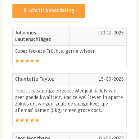
medjoul dadels die lichter en kleiner zijn en jumbo en
Schrijf beoordeling
large dadels. Afhankelijk van de boer zit er ook
smaakverschil. De ene is van nature nóg zoeter dan de
andere en de mate waarom het vliesje om de dadel zit
Johannes
10-12-2025
verschilt ook.
Lautenschläger
Bas Boer Noten kiest uitsluitend voor een
Super leckere Früchte, gerne wieder
topkwaliteit grote medjoul dadels. Onze liefde voor
deze medjoul dadels is al 47 jaar een vast reeks in ons
assortiment!
Chantalle Taylor
15-09-2025
Heerlijke sappige en zoete Medjoul dadels van
zeer goede kwaliteit. Had ze wel liever in aparte
Gezonde medjoul dadels eten
zakjes ontvangen, zoals de vorige keer ipv
allemasl samen (5kg) in een grote doos.
om snel energie te krijgen
Medjoul dadels bevatten een hoog caloriegehalte,
waardoor zij een natuurlijke aanvulling zijn als
Igor Modzharo
01-06-2025