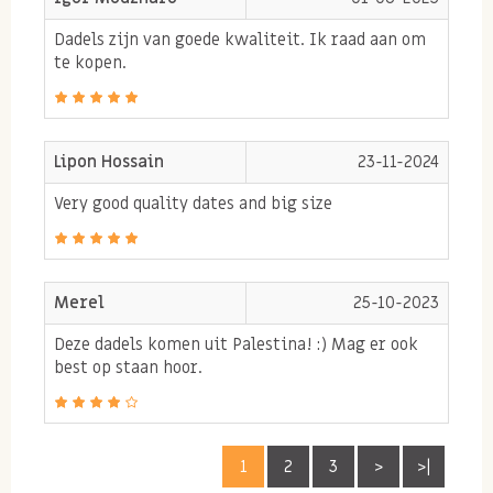
je snel extra energie nodig hebt. Denk bijvoorbeeld
Dadels zijn van goede kwaliteit. Ik raad aan om
te kopen.
aan een flinke lichamelijke inspanning die je
hebt geleverd of tijdens een langdurig fysieke
inspanning.
Lipon Hossain
23-11-2024
Very good quality dates and big size
Tips voor medjool dadels
Medjoul dadels zijn heerlijk om zo te eten, maar
Merel
25-10-2023
kunnen bijvoorbeeld ook gevuld worden met roomkaas
Deze dadels komen uit Palestina! :) Mag er ook
en een
best op staan hoor.
nootje als decoratie. Doe bijvoorbeeld eens in plaats
van de pit een walnoot. Dit zorgt er ook voor dat de
1
2
3
>
>|
glucosepiek iets wordt geminimaliseerd door de