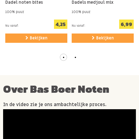
Dadel noten bites
Dadels medjoul mix
selecteren wij een van de dadels uit deze landen)
100% puur
100% puur
Allergie informatie
4,25
6,99
Nu vanaf:
Nu vanaf:
Kan mogelijk sporen bevatten van NOTEN, PINDA'S,
Bekijken
Bekijken
GLUTEN.
Over Bas Boer Noten
In de video zie je ons ambachtelijke proces.