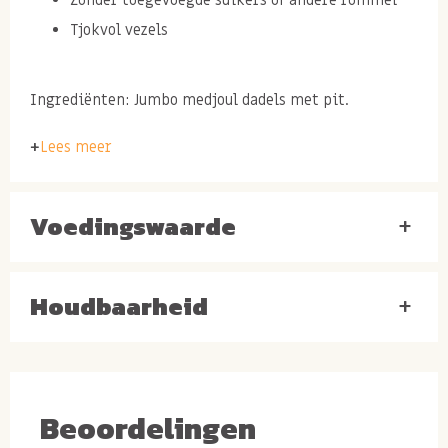
Tjokvol vezels
Ingrediënten: Jumbo medjoul dadels met pit.
Lees meer
Medjoul dadels soorten
Voedingswaarde
+
Medjoul dadels zijn van 100% puur en onbewerkt. Ze
zijn groter, van nature en zoeter en zachter dan
Houdbaarheid
andere soorten dadels zoals bijvoorbeeld de deglet
+
nour dadels. Maar medjoul dadels zijn er in
verschillende soorten maten en kwaliteit. Ze worden
aan de hand van het gewicht en de skin plus structuur
Beoordelingen
ingedeeld op diverse graderingen. Zo heb je medium