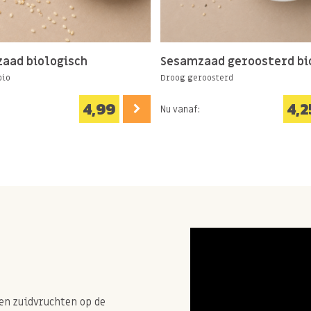
ine en voilà je hebt een
aad biologisch
Sesamzaad geroosterd bi
bio
Droog geroosterd
'S bevatten.
4,99
4,2
Nu vanaf:
en zuidvruchten op de