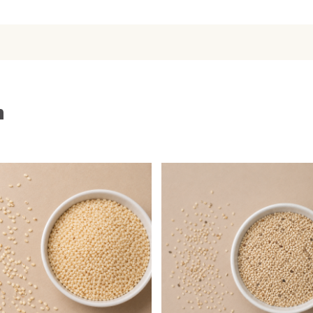
el van het B-complex!
 vitamine E, deze vitamine
de sesamzaadjes niet
n
n als topping en crunch
ok heerlijk over hartige
(sesampasta).
rlijke sesamboter of
l of voor op stokbrood?
sesamzaad met 5 eetlepels
, zout en eventueel een