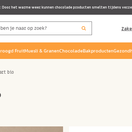
p: Door het warme weer kunnen chocolade producten smelten tijdens verze
Zake
roogd Fruit
Muesli & Granen
Chocolade
Bakproducten
Gezondh
rt bio
o