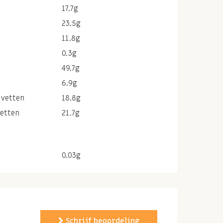
17,7g
23,5g
11,8g
0,3g
49,7g
6,9g
 vetten
18,8g
vetten
21,7g
0,03g
Schrijf beoordeling