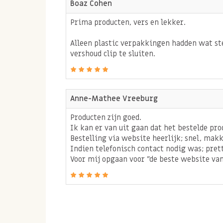
zijn natuurlijke anti-oxidanten die je alleen u
Boaz Cohen
halen zoals uit sesamzaadjes.
Prima producten, vers en lekker.
Alleen plastic verpakkingen hadden wat ste
Gezonde vetten & olie
vershoud clip te sluiten.
De gezonde vetzuren in sesamzaad zijn net als b
verhogen van het goede cholesterol en het verl
Anne-Mathee Vreeburg
cholesterol. Deze vetten zijn lief voor je hart-
Producten zijn goed.
Ik kan er van uit gaan dat het bestelde pro
Vitaminen en mineralen
Bestelling via website heerlijk; snel, makk
Indien telefonisch contact nodig was; pret
Sesamzaad is een bron van verschillende vita
Voor mij opgaan voor "de beste website van
name het mineraal calcium is goed vertegenwo
Daarnaast zijn ook de mineralen ijzer, fosfor,
aanwezig in de sesamzaadjes.
Wist je dat sesamzaad ook een bron is van vita