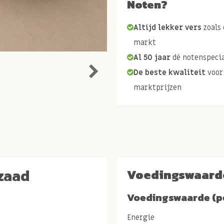
Noten?
Altijd lekker vers
zoals 
markt
Al 50 jaar
dé notenspecia
De beste kwaliteit
voor
marktprijzen
zaad
Voedingswaard
Voedingswaarde (p
Energie