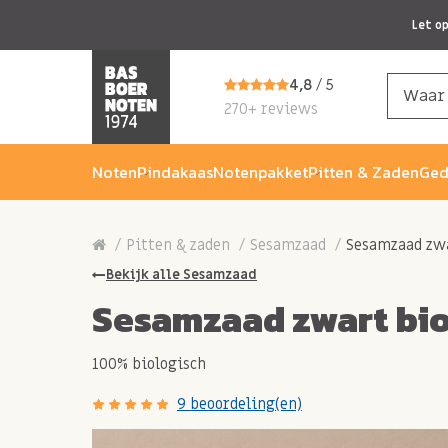
Let o
4,8
/ 5
270+ reviews
Noten
Pindakaas
Notenpakket
Pitten & Zaden
Ged
Pitten & zaden
Sesamzaad
Sesamzaad zwa
Bekijk alle Sesamzaad
Sesamzaad zwart bi
100% biologisch
9 beoordeling(en)