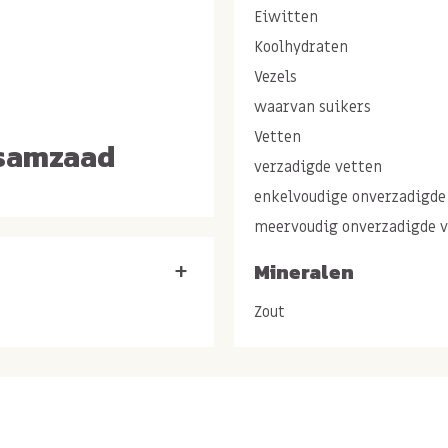
Eiwitten
Koolhydraten
Vezels
waarvan suikers
Vetten
esamzaad
verzadigde vetten
enkelvoudige onverzadigde
ten kleuren en maten. Er
meervoudig onverzadigde 
sesamzaadjes gehaald kunnen
 der sesamzaadjes opgelost.
Mineralen
+
d is dus.....de kleur!
Zout
akplezier kan met kleur
En dit is dan ook de reden
esamzaad gebruiken.