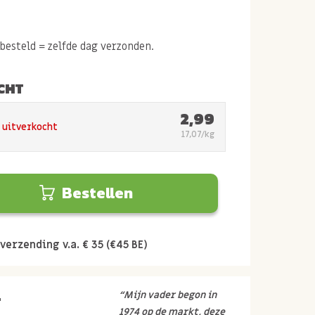
esteld = zelfde dag verzonden.
CHT
2,99
k uitverkocht
17,07/kg
Bestellen
verzending v.a. € 35 (€45 BE)
r
“Mijn vader begon in
1974 op de markt, deze