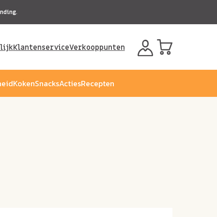
nding.
lijk
Klantenservice
Verkooppunten
eid
Koken
Snacks
Acties
Recepten