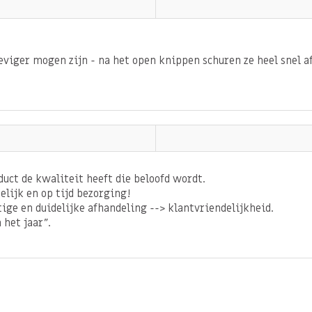
it natuurlijke voeding kunt
viger mogen zijn - na het open knippen schuren ze heel snel a
ij noten positief voor het
agen van het slechte
en bloedvaten.
duct de kwaliteit heeft die beloofd wordt.
elijk en op tijd bezorging!
tige en duidelijke afhandeling --> klantvriendelijkheid.
minen en mineralen. Met
 het jaar".
ordigt in sesamzaad.
 magnesium en seleen
mine B3, vitamine B11, B1