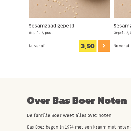
beetje agave. Even in de blender of keukenmach
heerlijke dip!
Sesamzaad gepeld
Sesamz
Gepeld & puur
Gepeld & 
allergenen: Kan TARWE, HAVER, NOTEN en PINDA
3,50
Nu vanaf:
Nu vanaf:
Over Bas Boer Noten
De familie Boer weet alles over noten.
Bas Boer begon in 1974 met een kraam met noten 