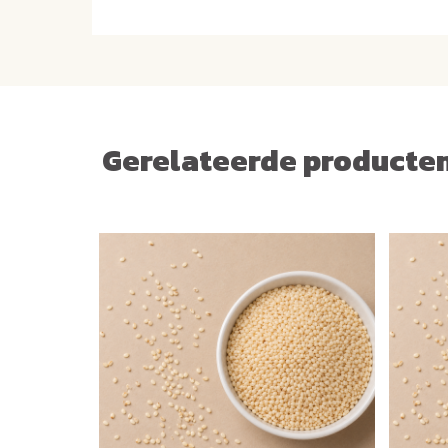
en vitamine B6? Deze B-vitaminen zijn onderde
Van nature zijn sesamzaadjes ook een bron van
is een anti-oxidant en blijft aanwezig zolang 
worden verhit.
Gerelateerde producte
Zwart sesamzaad gebruiken
Je kunt de zwarte sesamzaadjes ideaal gebruike
over (rijst) gerechten. Daarnaast smaakt het o
zelfgebakken broodjes of als basis voor tahin 
Wist je dat je van zwart sesamzaad ook een hee
smeerseltje kan maken als dip voor bij de borre
Je mixt 100 gram zwart, alvorens geroosterd, 
olijfolie en brengt het op smaak met wat peper