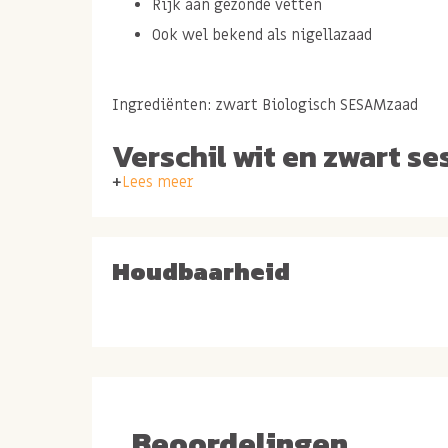
Rijk aan gezonde vetten
Ook wel bekend als nigellazaad
Ingrediënten: zwart Biologisch SESAMzaad
Verschil wit en zwart s
Lees meer
Sesamzaad is er in heel veel verschillende soor
zijn talloze planten met peultjes waaruit de 
worden. En daarmee is gelijk ook het mysterie
Houdbaarheid
Het enige verschil tussen wit en zwart sesamzaa
Voornamelijk door chef-koks en voor je eigen b
spelen in je recept net dat beetje meer geven. 
dat mensen vaak of juist wit of juist zwart s
Beoordelingen