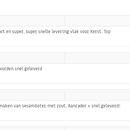
zaad
in het assortiment
ct en super, super snelle levering vlak voor Kerst. Top
llende voedingsstoffen
 worden snel geleverd
esamzaad een bron is van 2
maken van sesamboter met zout. Aanrader + snel geleverd!
n (schadelijke stoffen in
oeddruk of op de lever. Het