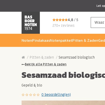
Let o
4,8
/ 5
270+ reviews
Noten
Pindakaas
Notenpakket
Pitten & Zaden
Ged
Pitten & zaden
Sesamzaad biologisch
Bekijk alle Pitten & zaden
Sesamzaad biologis
Gepeld & bio
0 beoordeling(en)