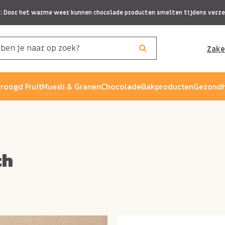
p: Door het warme weer kunnen chocolade producten smelten tijdens verze
Zake
roogd Fruit
Muesli & Granen
Chocolade
Bakproducten
Gezondh
ch