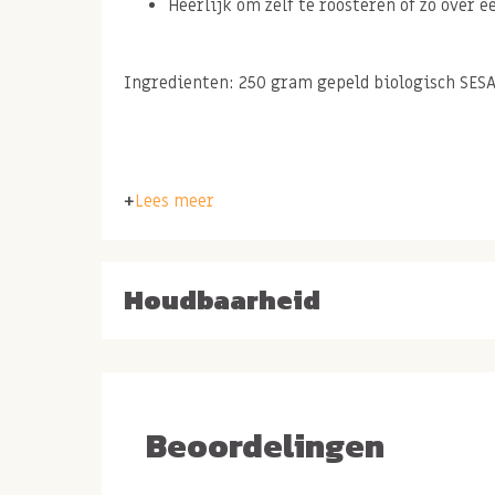
Heerlijk om zelf te roosteren of zo over e
Ingredienten: 250 gram gepeld biologisch SES
Lees meer
Allergenen:
Kan TARWE, HAVER, NOTEN en PINDA'S bevatten
Houdbaarheid
Beoordelingen