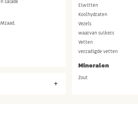
en salade
Eiwitten
Koolhydraten
AMzaad.
Vezels
waarvan suikers
Vetten
verzadigde vetten
Mineralen
.
Zout
+