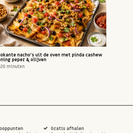
okante nacho's uit de oven met pinda cashew
Zomerse 
ning peper & olijven
10 min
20 minuten
kooppunten
Gratis afhalen