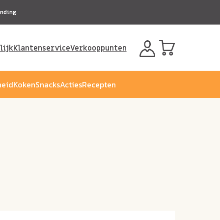
nding.
lijk
Klantenservice
Verkooppunten
eid
Koken
Snacks
Acties
Recepten