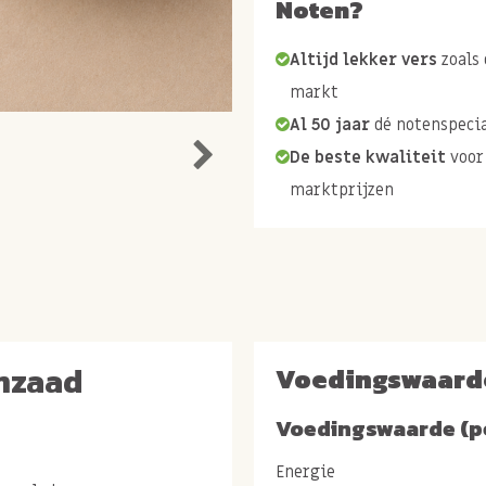
Noten?
Altijd lekker vers
zoals 
markt
Al 50 jaar
dé notenspecia
De beste kwaliteit
voor
marktprijzen
mzaad
Voedingswaard
Voedingswaarde (p
Energie