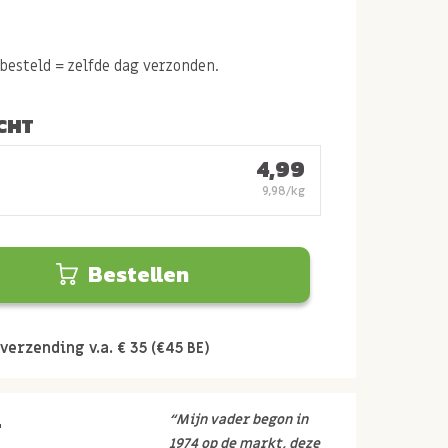
esteld = zelfde dag verzonden.
CHT
4,99
9,98/kg
Bestellen
verzending v.a. € 35 (€45 BE)
r
“Mijn vader begon in
1974 op de markt, deze