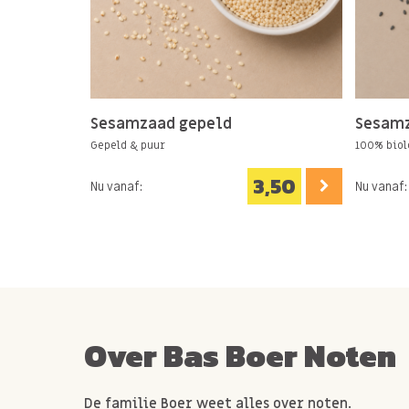
Sesamzaad gepeld
Sesamz
Gepeld & puur
100% biol
3,50
Nu vanaf:
Nu vanaf:
Over Bas Boer Noten
De familie Boer weet alles over noten.