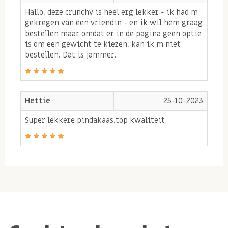
Hallo, deze crunchy is heel erg lekker - ik had m
gekregen van een vriendin - en ik wil hem graag
Allergie informatie
bestellen maar omdat er in de pagina geen optie
is om een gewicht te kiezen, kan ik m niet
Bevat
PINDA'S.
bestellen. Dat is jammer.
Kan sporen bevatten van andere
NOTEN.
Hettie
25-10-2023
Super lekkere pindakaas,top kwaliteit