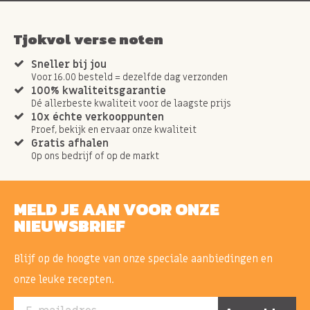
Tjokvol verse noten
Sneller bij jou
Voor 16.00 besteld = dezelfde dag verzonden
100% kwaliteitsgarantie
Dé allerbeste kwaliteit voor de laagste prijs
10x échte verkooppunten
Proef, bekijk en ervaar onze kwaliteit
Gratis afhalen
Op ons bedrijf of op de markt
MELD JE AAN VOOR ONZE
NIEUWSBRIEF
Blijf op de hoogte van onze speciale aanbiedingen en
onze leuke recepten.
E-mailadres