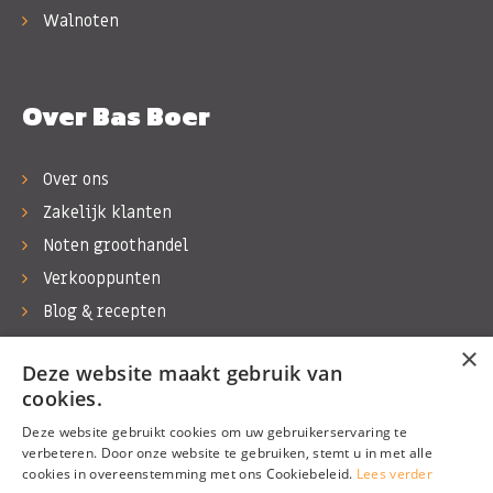
Walnoten
Over Bas Boer
Over ons
Zakelijk klanten
Noten groothandel
Verkooppunten
Blog & recepten
Werken bij Bas Boer Noten
×
Deze website maakt gebruik van
Contact
cookies.
Deze website gebruikt cookies om uw gebruikerservaring te
verbeteren. Door onze website te gebruiken, stemt u in met alle
cookies in overeenstemming met ons Cookiebeleid.
Lees verder