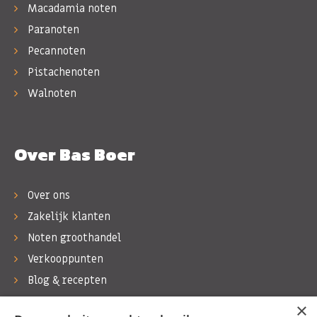
Macadamia noten
Paranoten
Pecannoten
Pistachenoten
Walnoten
Over Bas Boer
Over ons
Zakelijk klanten
Noten groothandel
Verkooppunten
Blog & recepten
Werken bij Bas Boer Noten
×