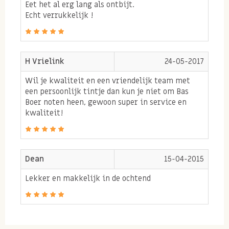
Eet het al erg lang als ontbijt.
Daarnaast is havermout een bron van gezonde
Echt verrukkelijk !
voedingsstoffen zoals b-vitaminen, vezels en
mineralen. Door de havermout te combineren met een
lekkere kwaliteit ongebrande noten, zaden en puur
H Vrielink
24-05-2017
gedroogd fruit voor een zoetje is deze havermout
Wil je kwaliteit en een vriendelijk team met
muesli lekker en gezond! Een zeer geschikt ontbijt
een persoonlijk tintje dan kun je niet om Bas
voor iedereen die een gezonde lifestyle nastreeft.
Boer noten heen, gewoon super in service en
kwaliteit!
Wist je dat de combinatie van de eiwitten uit
hennepzaad en de amandelen en cashewnoten
Dean
15-04-2015
gecombineerd met de gezonde omega 3-en 6 vetten
Lekker en makkelijk in de ochtend
uit lijnzaad, amandelen en cashewnoten de
havermout een extra gezonde twist geven?
Behalve koolhydraten, eiwitten en gezonde vetzuren