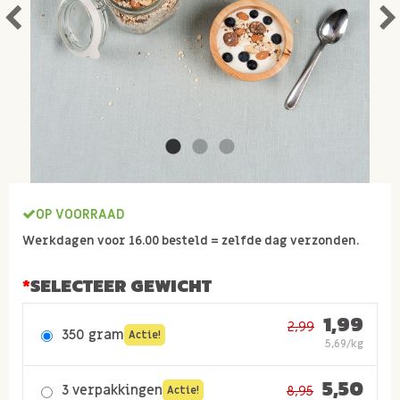
OP VOORRAAD
Werkdagen voor 16.00 besteld = zelfde dag verzonden.
SELECTEER GEWICHT
1,99
2,99
350 gram
Actie!
5,69/kg
5,50
3 verpakkingen
8,95
Actie!