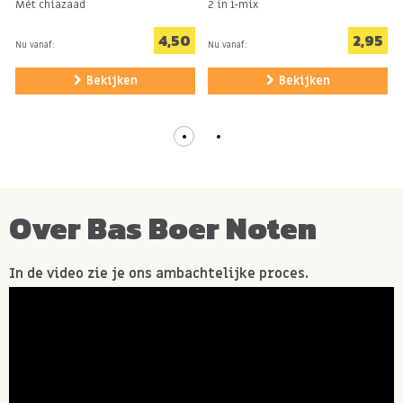
Mét chiazaad
2 in 1-mix
Kan sporen bevatten van GLUTEN, PINDA'S.
4,50
2,95
Nu vanaf:
Nu vanaf:
Bekijken
Bekijken
THT: 01-09-26
Over Bas Boer Noten
In de video zie je ons ambachtelijke proces.