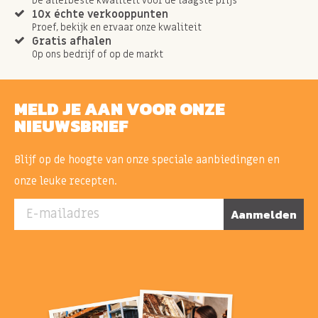
Dé allerbeste kwaliteit voor de laagste prijs
10x échte verkooppunten
Proef, bekijk en ervaar onze kwaliteit
Gratis afhalen
Op ons bedrijf of op de markt
MELD JE AAN VOOR ONZE
NIEUWSBRIEF
Blijf op de hoogte van onze speciale aanbiedingen en
onze leuke recepten.
E-mailadres
Aanmelden