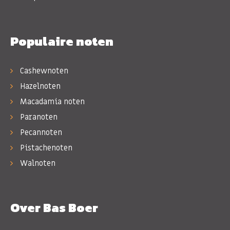
Populaire noten
Cashewnoten
Hazelnoten
Macadamia noten
Paranoten
Pecannoten
Pistachenoten
Walnoten
Over Bas Boer