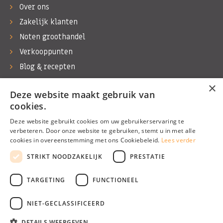
Over ons
Zakelijk klanten
Noten groothandel
Verkooppunten
Blog & recepten
Werken bij Bas Boer Noten
×
Deze website maakt gebruik van
Contact
cookies.
Deze website gebruikt cookies om uw gebruikerservaring te
verbeteren. Door onze website te gebruiken, stemt u in met alle
cookies in overeenstemming met ons Cookiebeleid.
Lees verder
©1974 - 2026 Bas Boer Noten
STRIKT NOODZAKELIJK
PRESTATIE
Alle rechten voorbehouden
TARGETING
FUNCTIONEEL
NIET-GECLASSIFICEERD
DETAILS WEERGEVEN