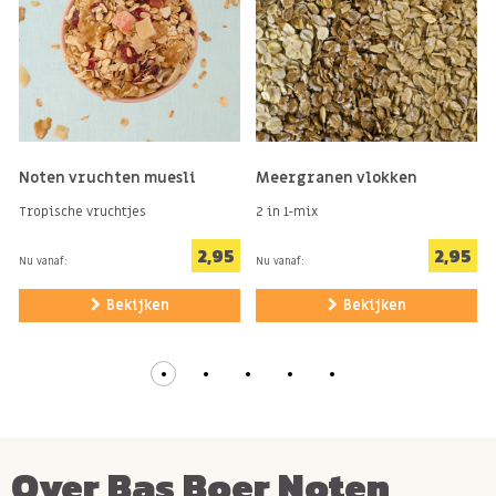
Noten vruchten muesli
Meergranen vlokken
Tropische vruchtjes
2 in 1-mix
2,95
2,95
Nu vanaf:
Nu vanaf:
Bekijken
Bekijken
Over Bas Boer Noten