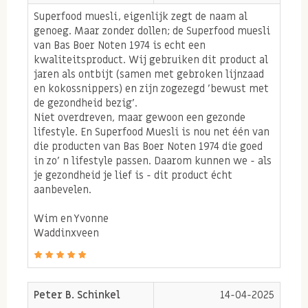
te eten. Laat deze minimaal een half uur staan, zodat
Superfood muesli, eigenlijk zegt de naam al
genoeg. Maar zonder dollen; de Superfood muesli
de vruchten en granen wat zachter zijn.
van Bas Boer Noten 1974 is echt een
kwaliteitsproduct. Wij gebruiken dit product al
Tip: probeer nu ook de
Superfood mix
jaren als ontbijt (samen met gebroken lijnzaad
Allergie informatie
en kokossnippers) en zijn zogezegd 'bewust met
de gezondheid bezig'.
Bevat gluten en noten. Verpakt in een bedrijf waar
Niet overdreven, maar gewoon een gezonde
lifestyle. En Superfood Muesli is nou net één van
ook pinda's worden verwerkt.
die producten van Bas Boer Noten 1974 die goed
in zo' n lifestyle passen. Daarom kunnen we - als
je gezondheid je lief is - dit product écht
aanbevelen.
Wim en Yvonne
Waddinxveen
Peter B. Schinkel
14-04-2025