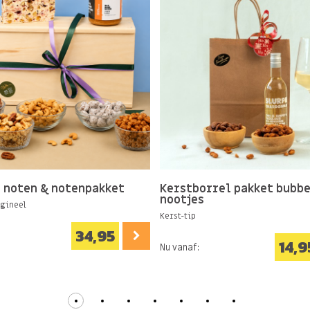
achtige luxe cadeauboxen
stpakketten is het ook
n zelfs een
oernoten.nl
? Al
deze notenpakketten
iering! Wist je dat we ook
chikbaar hebben?
 noten & notenpakket
Kerstborrel pakket bubbe
nootjes
igineel
Kerst-tip
34,95
14,9
Nu vanaf: