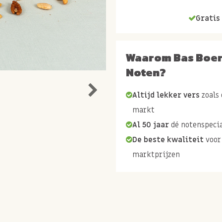
Gratis 
Waarom Bas Boe
Noten?
Altijd lekker vers
zoals 
markt
Al 50 jaar
dé notenspecia
De beste kwaliteit
voor
marktprijzen