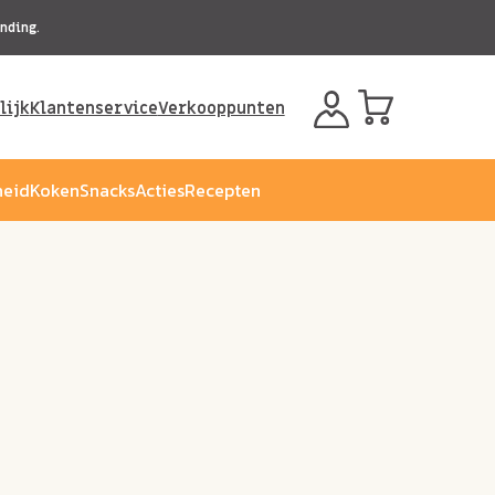
nding.
lijk
Klantenservice
Verkooppunten
eid
Koken
Snacks
Acties
Recepten