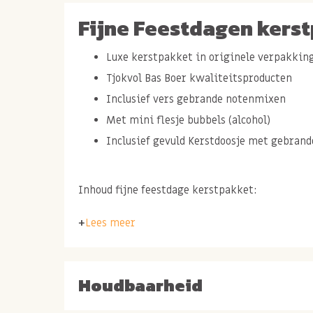
Fijne Feestdagen kers
Luxe kerstpakket in originele verpakkin
Tjokvol Bas Boer kwaliteitsproducten
Inclusief vers gebrande notenmixen
Met mini flesje bubbels (alcohol)
Inclusief gevuld Kerstdoosje met gebrand
Inhoud fijne feestdage kerstpakket:
Flesje bubbels Bottega gold (met alcohol)
Lees meer
Weekend notenmix verpakt in Kerstdoosj
Chocolade sneeuwamandelen
Houdbaarheid
Bas Boer notenmix gebrand & gekruid
Cashew pinda honing pepper mix