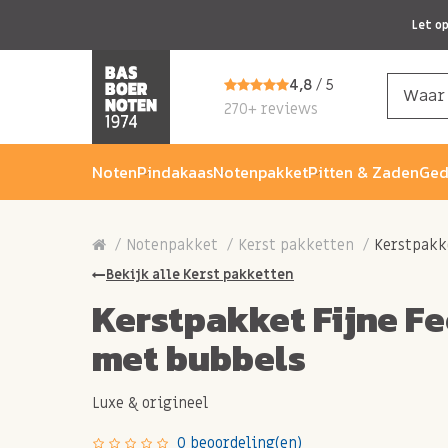
Let o
4,8
/ 5
270+ reviews
Noten
Pindakaas
Notenpakket
Pitten & Zaden
Ged
Notenpakket
Kerst pakketten
Kerstpakk
Bekijk alle Kerst pakketten
Kerstpakket Fijne F
met bubbels
Luxe & origineel
0 beoordeling(en)