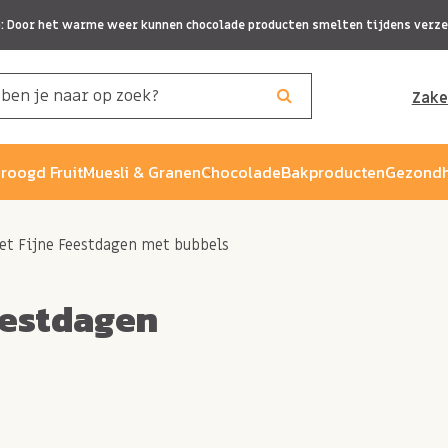
p: Door het warme weer kunnen chocolade producten smelten tijdens verze
Zake
roogd Fruit
Muesli & Granen
Chocolade
Bakproducten
Gezondh
et Fijne Feestdagen met bubbels
eestdagen