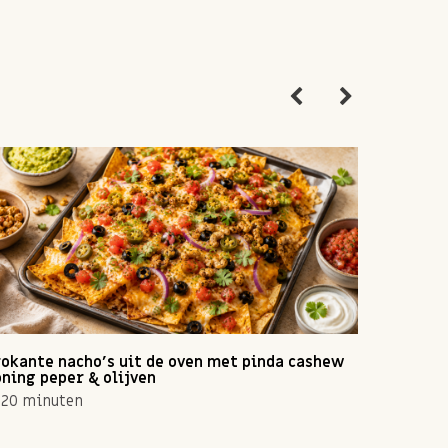
okante nacho's uit de oven met pinda cashew
Zomerse 
ning peper & olijven
10 min
20 minuten