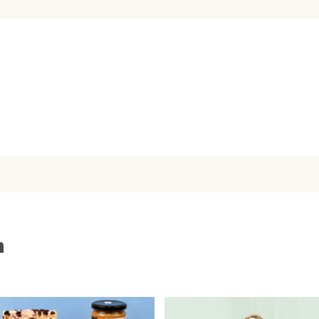
uur, 0% onzin
et fijne feestdagen sleeve
een persoonlijk kaartje toe
tpakket voor
n
lleen voor die ene vriend,
e team, personeel of