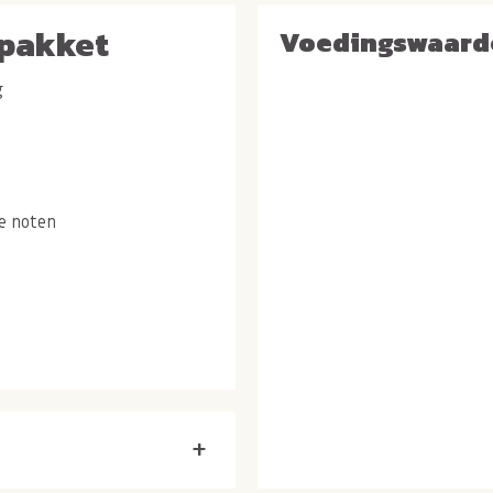
tpakket
Voedingswaard
g
e noten
e
+