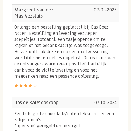
cadeautje? Met dit goud waard cadeautje laat je op een
Margreet van der
02-01-2025
originele manier weten hoe erg jij iemand waardeert.
Plas-Versluis
Of het nu gaat om een vriendin, moeder, je collega of
Onlangs een bestelling geplaatst bij Bas Boer
al je werknemers die dat ene project weer voor elkaar
Noten. Bestellling en levering verliepen
soepeltjes, totdat ik een tasje opende om te
hebben. Een klein geschenk met een groots effect!
kijken of het bedankkaartje was toegevoegd.
Helaas ontbrak deze en na een mailwisseling
Uiteraard tjokvol krokante nootjes én echte Callebaut
werd dit snel en netjes opgelost. De reacties van
chocolade. 100% genieten dus!
de ontvangers waren zeer positief. Hartelijk
dank voor de vlotte levering en voor het
meedenken naar een passende oplossing.
Tip: Op zoek naar een luxe goud waard cadeau
pakket? Bekijk dan ook eens
deze inclusief
gouden bottega drankje!
Obs de Kaleidoskoop
07-10-2024
Een hele grote chocolade/noten lekkernij en een
zakje pinda's.
* Let op: de chocolade rondo is vervangen voor een Bas
Super snel geregeld en bezorgd!