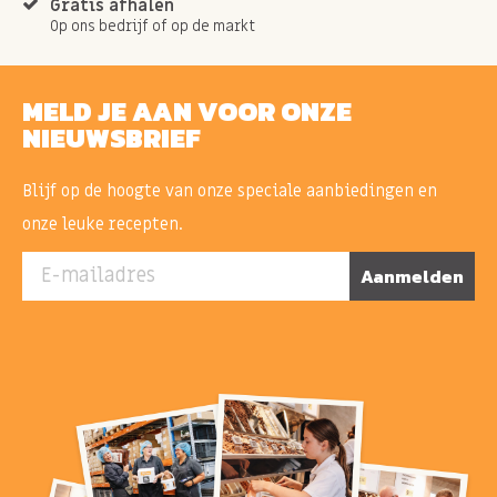
Gratis afhalen
Op ons bedrijf of op de markt
MELD JE AAN VOOR ONZE
NIEUWSBRIEF
Blijf op de hoogte van onze speciale aanbiedingen en
onze leuke recepten.
E-mailadres
Aanmelden