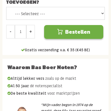
TOEVOEGEN?
Bestellen
Gratis verzending v.a. € 35 (€45 BE)
Waarom Bas Boer Noten?
Altijd lekker vers
zoals op de markt
Al 50 jaar
dé notenspecialist
De beste kwaliteit
voor marktprijzen
“Mijn vader begon in 1974 op de
markt, deze 50+ jaar ervaring proef