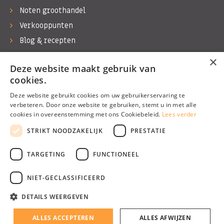
Noten groothandel
Verkooppunten
Blog & recepten
Werken bij Bas Boer Noten
×
Deze website maakt gebruik van
Contact
cookies.
Deze website gebruikt cookies om uw gebruikerservaring te
verbeteren. Door onze website te gebruiken, stemt u in met alle
cookies in overeenstemming met ons Cookiebeleid.
Lees verder
©1974 - 2026 Bas Boer Noten
STRIKT NOODZAKELIJK
PRESTATIE
Alle rechten voorbehouden
TARGETING
FUNCTIONEEL
NIET-GECLASSIFICEERD
DETAILS WEERGEVEN
Algemene voorwaarden
Privacy Policy
ALLES ACCEPTEREN
ALLES AFWIJZEN