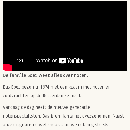
De familie Boer weet alles over noten.
Bas Boer begon in 1974 met een kraam met noten en
zuidvruchten op de Rotterdamse markt.
Vandaag de dag heeft de nieuwe generatie
notenspecialisten, Bas jr en Hania het overgenomen. Naast
onze uitgebreide webshop staan we ook nog steeds