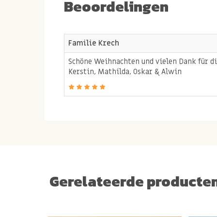
Beoordelingen
200 gr pecan truffel chocolade
200 gr Bas Boer Notenmix.
* Exclusief bakjes *
Familie Krech
Schöne Weihnachten und vielen Dank für di
Kerstin, Mathilda, Oskar & Alwin
Gerelateerde producte