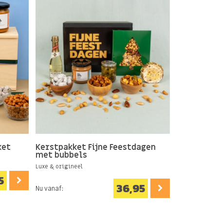
ket
Kerstpakket Fijne Feestdagen
Kerstcade
met bubbels
(Kerstbo
Luxe & origineel
Vers & uniek
5
36,95
Nu vanaf:
Nu vanaf: