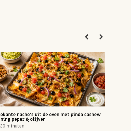
okante nacho's uit de oven met pinda cashew
Zomerse 
ning peper & olijven
10 min
20 minuten