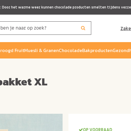
p: Door het warme weer kunnen chocolade producten smelten tijdens verze
Zake
roogd Fruit
Muesli & Granen
Chocolade
Bakproducten
Gezondh
pakket XL
OP VOORRAAD