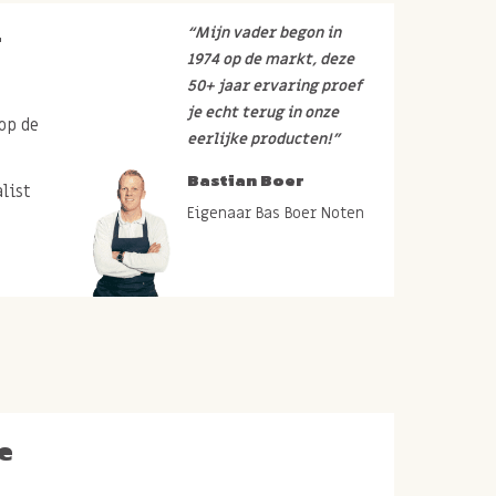
r
“Mijn vader begon in
1974 op de markt, deze
50+ jaar ervaring proef
je echt terug in onze
op de
eerlijke producten!”
Bastian Boer
list
Eigenaar Bas Boer Noten
e