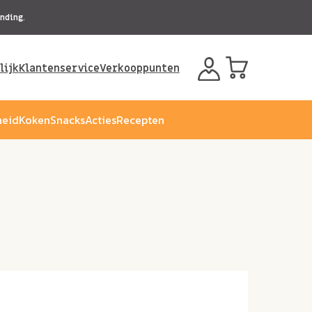
nding.
lijk
Klantenservice
Verkooppunten
eid
Koken
Snacks
Acties
Recepten