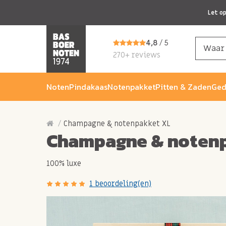
Let o
4,8
/ 5
270+ reviews
Noten
Pindakaas
Notenpakket
Pitten & Zaden
Ged
Champagne & notenpakket XL
Champagne & noten
100% luxe
1 beoordeling(en)