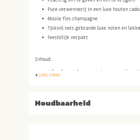
Pure verwennerij in een luxe houten cade
Mooie fles champagne
Tjokvol vers gebrande luxe noten en lekk
Feestelijk verpakt
Inhoud:
1 fles Ernest Rapeneau champagne Brut / 
Lees meer
brut champagne
200 gr macadamia mix licht gezouten
200 gr gerookte amandelen
Houdbaarheid
200 gr sneeuwamandelen
200gr gekruide Jakarta pinda's
200 gr dadel noten bites
200 gr pinda cashewnoten mix honing en 