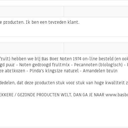
SESAM bevatten.
e producten. Ik ben een tevreden klant.
ruit) hebben we bij Bas Boer Noten 1974 on-line besteld (en oo
 puur - Noten gedroogd fruitmix - Pecannoten (biologisch) - 
 abrikozen - Pinda's kingsize naturel - Amandelen bruin
edelen, dat deze producten stuk voor stuk van hoge kwaliteit z
ECHT LEKKERE / GEZONDE PRODUCTEN WILT, DAN GA JE NAAR www.basb