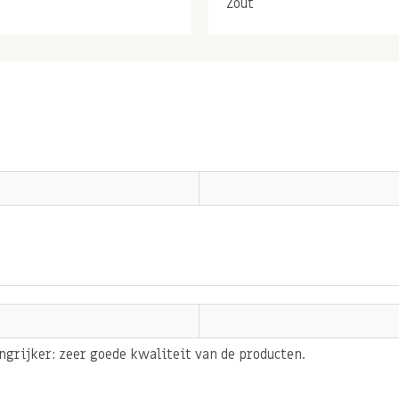
Zout
ijke mineraal zink. Zink
en afbraak van
odzakelijk voor het
tructuur en heerlijk om zo
n om te roosteren of in
met o.a. pecannoten is:
angrijker: zeer goede kwaliteit van de producten.