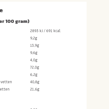
e
er 100 gram)
2893 kJ / 691 kcal
9,2g
13,9g
9,6g
4,0g
72,0g
6,2g
 vetten
40,8g
vetten
21,6g