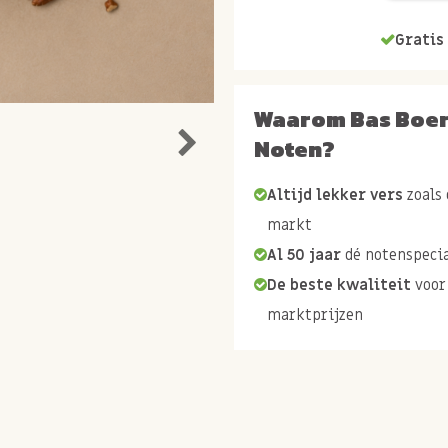
Gratis 
Waarom Bas Boe
Noten?
Altijd lekker vers
zoals 
markt
Al 50 jaar
dé notenspecia
De beste kwaliteit
voor
marktprijzen