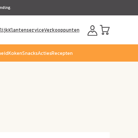
nding.
lijk
Klantenservice
Verkooppunten
eid
Koken
Snacks
Acties
Recepten