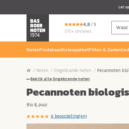
Let o
4,8
/ 5
270+ reviews
Noten
Pindakaas
Notenpakket
Pitten & Zaden
Ged
Noten
Ongebrande noten
Pecannoten bio
Bekijk alle Ongebrande noten
Pecannoten biologi
Bio & puur
6 beoordeling(en)