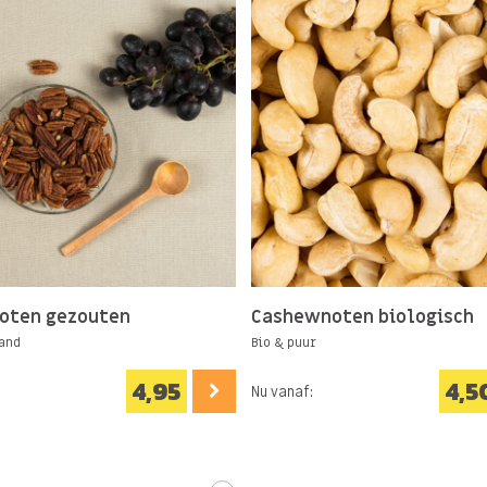
oten gezouten
Cashewnoten biologisch
and
Bio & puur
4,95
4,5
Nu vanaf: