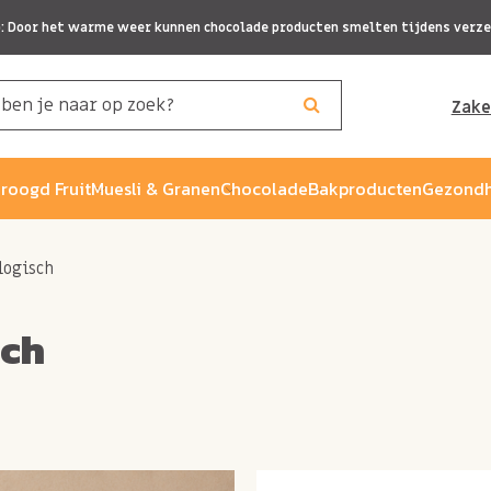
p: Door het warme weer kunnen chocolade producten smelten tijdens verze
Zake
roogd Fruit
Muesli & Granen
Chocolade
Bakproducten
Gezondh
logisch
sch