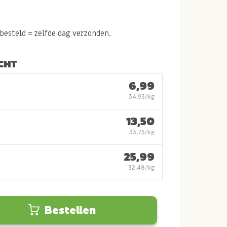
esteld = zelfde dag verzonden.
CHT
6,99
34,93/kg
13,50
33,75/kg
25,99
32,48/kg
Bestellen