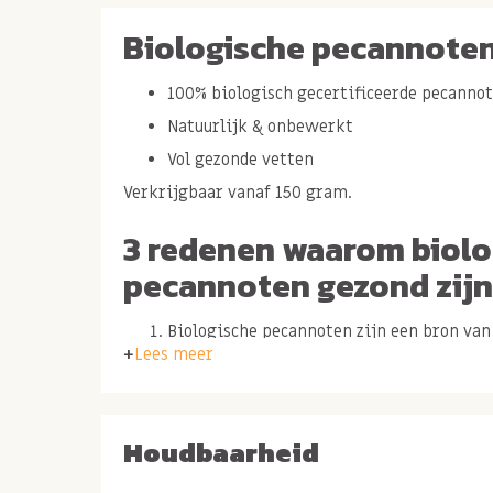
Biologische pecannote
100% biologisch gecertificeerde pecanno
Natuurlijk & onbewerkt
Vol gezonde vetten
Verkrijgbaar vanaf 150 gram.
3 redenen waarom biolo
pecannoten gezond zijn
Biologische pecannoten zijn een bron va
Lees meer
vitamine B1 is in de pecannoot aanwezig.
guntstige werking op het metabolisme.
Pecannoten bevatten van nature gezonde v
Houdbaarheid
effect hebben op hart-en bloedvaten en n