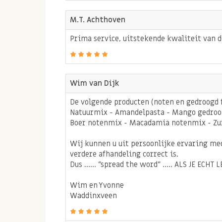
Allergenen:
M.T. Achthoven
Kan TARWE, HAVER, andere NOTEN, PINDA'S en 
Prima service, uitstekende kwaliteit van d
Wim van Dijk
De volgende producten (noten en gedroogd f
Natuurmix - Amandelpasta - Mango gedroogd
Boer notenmix - Macadamia notenmix - Zure
Wij kunnen u uit persoonlijke ervaring med
verdere afhandeling correct is.
Dus ...... "spread the word" ..... ALS JE 
Wim en Yvonne
Waddinxveen