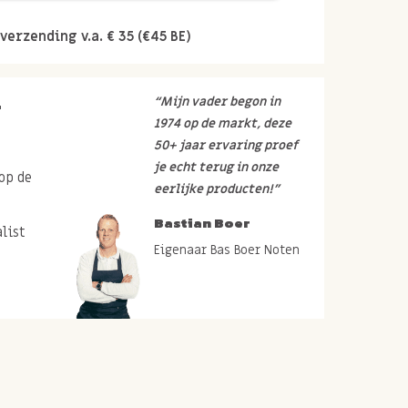
verzending v.a. € 35 (€45 BE)
r
“Mijn vader begon in
1974 op de markt, deze
50+ jaar ervaring proef
je echt terug in onze
op de
eerlijke producten!”
Bastian Boer
list
Eigenaar Bas Boer Noten