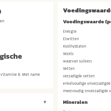
n
Voedingswaard
Voedingswaarde (p
ten
Energie
Eiwitten
Koolhydraten
gische
Vezels
waarvan suikers
Vetten
n vitamine B. Met name
verzadigde vetten
 Vitamine B1 heeft een
enkelvoudige onverzadigde
meervoudig onverzadigde 
etzuren die een positief
Mineralen
+
odig zijn voor voldoende