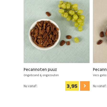
Pecannoten puur
Pecann
Ongebrand & ongezouten
Vers gebr
3,95
Nu vanaf:
Nu vanaf: