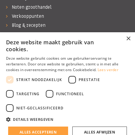
Noten groothandel
Verkooppunten
Blog & recepten
Werken bij Bas Boer Noten
×
Deze website maakt gebruik van
Contact
cookies.
Deze website gebruikt cookies om uw gebruikerservaring te
verbeteren. Door onze website te gebruiken, stemt u in met alle
cookies in overeenstemming met ons Cookiebeleid.
Lees verder
©1974 - 2026 Bas Boer Noten
STRIKT NOODZAKELIJK
PRESTATIE
Alle rechten voorbehouden
TARGETING
FUNCTIONEEL
NIET-GECLASSIFICEERD
DETAILS WEERGEVEN
Algemene voorwaarden
Privacy Policy
ALLES ACCEPTEREN
ALLES AFWIJZEN