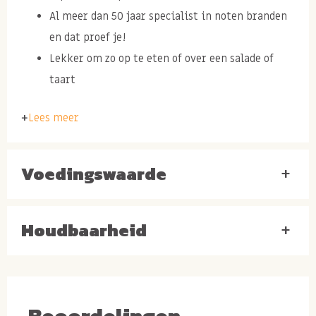
Al meer dan 50 jaar specialist in noten branden
en dat proef je!
Lekker om zo op te eten of over een salade of
taart
Lees meer
Ingrediënten:
PECANNOTEN
,
PINDA
-olie (arachide).
Ongezouten pecannoten
Voedingswaarde
+
kopen
Op zoek naar knapperige ongezouten pecannoten? Wij
Houdbaarheid
+
kiezen uitsluitend voor de grootste maat pecannoten
die beschikbaar zijn van hoge kwaliteit. Hierna
branden wij de pecannoten dagelijks zelf in onze
eigen productie. Doordat we de pecannoten zelf