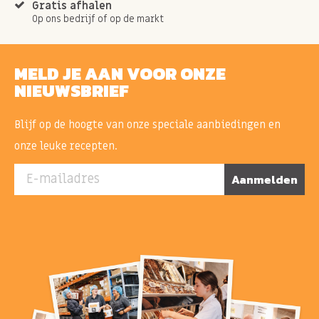
Gratis afhalen
Op ons bedrijf of op de markt
MELD JE AAN VOOR ONZE
NIEUWSBRIEF
Blijf op de hoogte van onze speciale aanbiedingen en
onze leuke recepten.
E-mailadres
Aanmelden