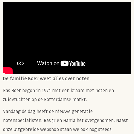
De familie Boer weet alles over noten.
Bas Boer begon in 1974 met een kraam met noten en
zuidvruchten op de Rotterdamse markt.
Vandaag de dag heeft de nieuwe generatie
notenspecialisten, Bas jr en Hania het overgenomen. Naast
onze uitgebreide webshop staan we ook nog steeds