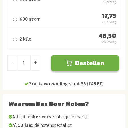
29,97/kg
17,75
600 gram
29,58/kg
46,50
2 kilo
23,25/kg
Bestellen
Gratis verzending v.a. € 35 (€45 BE)
Waarom Bas Boer Noten?
Altijd lekker vers
zoals op de markt
Al 50 jaar
dé notenspecialist