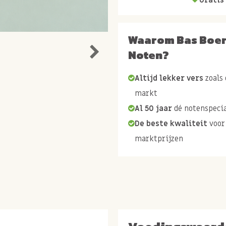
Waarom Bas Boe
Noten?
Altijd lekker vers
zoals 
markt
Al 50 jaar
dé notenspecia
De beste kwaliteit
voor
marktprijzen