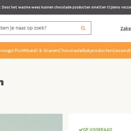
p: Door het warme weer kunnen chocolade producten smelten tijdens verze
Zake
roogd Fruit
Muesli & Granen
Chocolade
Bakproducten
Gezondh
h
OP VOORRAAD