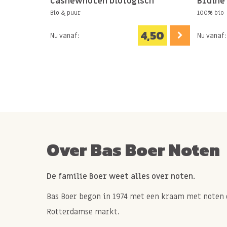
Cashewnoten biologisch
Bruine
Bio & puur
100% bio
4,50
Nu vanaf:
Nu vanaf:
Over Bas Boer Noten
De familie Boer weet alles over noten.
Bas Boer begon in 1974 met een kraam met noten 
Rotterdamse markt.