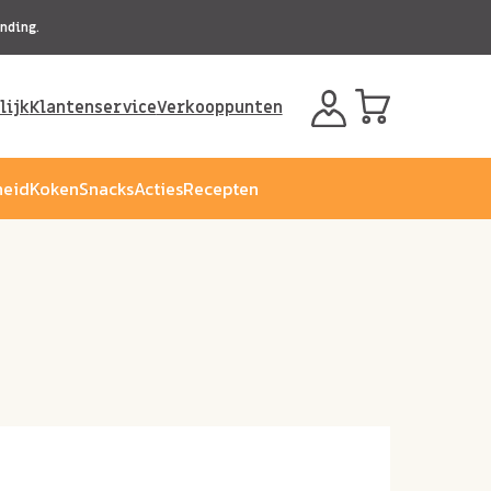
nding.
lijk
Klantenservice
Verkooppunten
eid
Koken
Snacks
Acties
Recepten