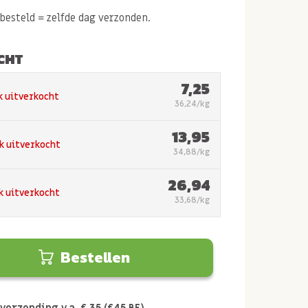
esteld = zelfde dag verzonden.
CHT
7,25
k uitverkocht
36,24/kg
13,95
jk uitverkocht
34,88/kg
26,94
jk uitverkocht
33,68/kg
Bestellen
verzending v.a. € 35 (€45 BE)