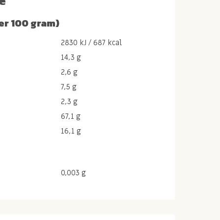
e
er 100 gram)
2830 kJ / 687 kcal
14,3 g
2,6 g
7,5 g
2,3 g
67,1 g
16,1 g
0,003 g