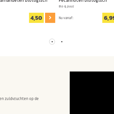
 amandelen biologisch
Pecannoten biologisch
Bio & puur
4,50
6,9
Nu vanaf:
en zuidvruchten op de