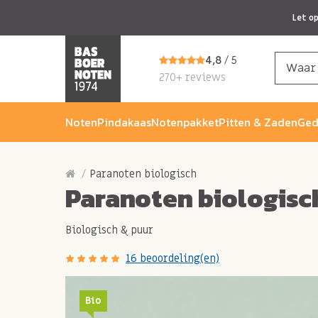
Let o
4,8
/ 5
270+ reviews
Noten
Pindakaas
Notenpakket
Pitten & Zaden
Ged
Paranoten biologisch
Paranoten biologisc
Biologisch & puur
16 beoordeling(en)
Bio