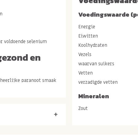
Voedingswaard
Voedingswaarde (p
en
Energie
Eiwitten
oor voldoende selenium
Koolhydraten
gezond en
Vezels
waarvan suikers
Vetten
 heerlijke paranoot smaak
verzadigde vetten
otste gedeelte van de
Mineralen
ken.
Zout
he paranoten zo
+
kt en op geen enkele