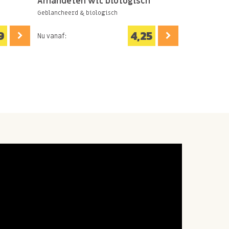
Amandelen wit biologisch
Hazelnote
Geblancheerd & biologisch
Puur & bio
9
4,25
Nu vanaf:
Nu vanaf: