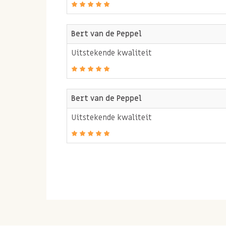
gezond zijn!
Bert van de Peppel
Allergenen:
Uitstekende kwaliteit
Kan TARWE, HAVER, andere NOTEN, PINDAs en SESAM bevatt
Bert van de Peppel
Uitstekende kwaliteit