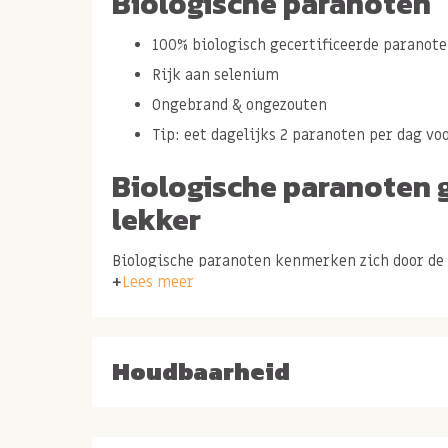
Biologische paranoten
100% biologisch gecertificeerde paranot
Rijk aan selenium
Ongebrand & ongezouten
Tip: eet dagelijks 2 paranoten per dag v
Biologische paranoten 
lekker
Biologische paranoten kenmerken zich door de
Lees meer
en de krokante textuur van de de noot. Het gro
paranoten is afkomostig uit Bolivia en omstre
3 redenen waarom biologisc
Houdbaarheid
gezond zijn
Biologische paranoten zijn 100% onbewer