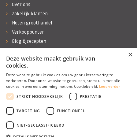
Over ons
Zakelijk klanten
Noten groothandel
Verkooppunten
Blog & recepten
Werken bij Bas Boer Noten
×
Deze website maakt gebruik van
Contact
cookies.
Deze website gebruikt cookies om uw gebruikerservaring te
verbeteren. Door onze website te gebruiken, stemt u in met alle
cookies in overeenstemming met ons Cookiebeleid.
Lees verder
©1974 - 2026 Bas Boer Noten
STRIKT NOODZAKELIJK
PRESTATIE
Alle rechten voorbehouden
TARGETING
FUNCTIONEEL
NIET-GECLASSIFICEERD
DETAILS WEERGEVEN