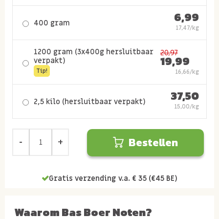
6,99
400 gram
17,47/kg
1200 gram (3x400g hersluitbaar
20,97
19,99
verpakt)
Tip!
16,66/kg
37,50
2,5 kilo (hersluitbaar verpakt)
15,00/kg
Bestellen
Gratis verzending v.a. € 35 (€45 BE)
Waarom Bas Boer Noten?