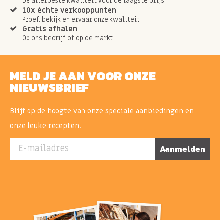
Dé allerbeste kwaliteit voor de laagste prijs
10x échte verkooppunten
Proef, bekijk en ervaar onze kwaliteit
Gratis afhalen
Op ons bedrijf of op de markt
MELD JE AAN VOOR ONZE
NIEUWSBRIEF
Blijf op de hoogte van onze speciale aanbiedingen en
onze leuke recepten.
E-mailadres
Aanmelden