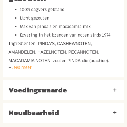
100% dagvers gebrand
Licht gezouten
Mix van pinda's en macadamia mix
Ervaring in het branden van noten sinds 1974
Ingrediënten:
PINDA'S, CASHEWNOTEN,
AMANDELEN, HAZELNOTEN, PECANNOTEN,
MACADAMIA NOTEN, zout en PINDA-olie (arachide).
Lees meer
* Op zoek naar een luxe notenmix zonder pinda's?
Probeer dan eens
deze heerlijke vers gebrande
Voedingswaarde
macadamia notenmix
+
Houdbaarheid
Allergenen:
Bevat
NOTEN
en
PINDA'S
. Kan sporen
+
bevatten van
GLUTEN
.