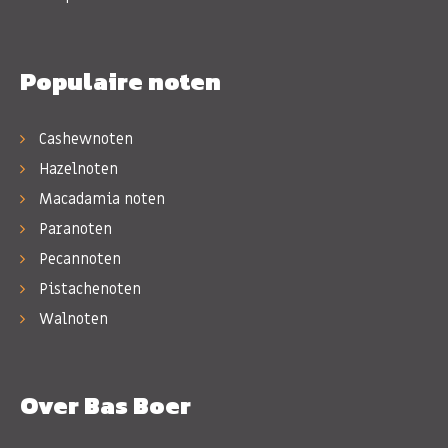
Populaire noten
Cashewnoten
Hazelnoten
Macadamia noten
Paranoten
Pecannoten
Pistachenoten
Walnoten
Over Bas Boer