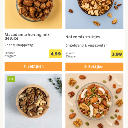
Macadamia honing mix
Notenmix stukjes
deluxe
Zoet & knapperig
Ongebrand & ongezouten
4,99
3,99
Nu vanaf
Nu vanaf
200 gram
300 gram
Bekijken
Bekijken
Bio