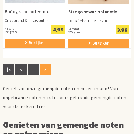
Biologische notenmix
Mango power notenmix
Ongebrand & ongezouten
100% lekker, 0% onzin
4,99
3,99
Nu vanaf
Nu vanaf
250 gram
250 gram
Bekijken
Bekijken
|<
<
1
2
Geniet van onze gemengde noten en noten mixen! Van
ongebrande noten mix tot vers gebrande gemengde noten
voor de lekkere trek!
Genieten van gemengde noten
en noten mixen