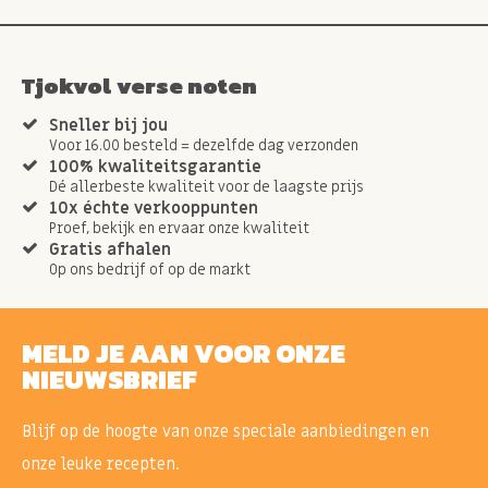
Tjokvol verse noten
Sneller bij jou
Voor 16.00 besteld = dezelfde dag verzonden
100% kwaliteitsgarantie
Dé allerbeste kwaliteit voor de laagste prijs
10x échte verkooppunten
Proef, bekijk en ervaar onze kwaliteit
Gratis afhalen
Op ons bedrijf of op de markt
MELD JE AAN VOOR ONZE
NIEUWSBRIEF
Blijf op de hoogte van onze speciale aanbiedingen en
onze leuke recepten.