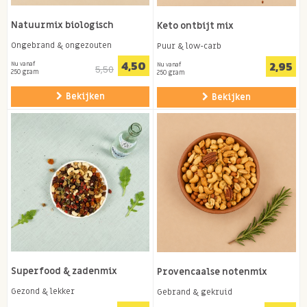
Natuurmix biologisch
Keto ontbijt mix
Ongebrand & ongezouten
Puur & low-carb
4,50
2,95
Nu vanaf
Nu vanaf
5,50
250 gram
250 gram
Bekijken
Bekijken
Superfood & zadenmix
Provencaalse notenmix
Gezond & lekker
Gebrand & gekruid