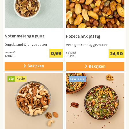
Notenmelange puur
Horeca mix pittig
Ongebrand & ongezouten
Vers gebrand & gezouten
0,99
24,50
Nu vanaf
Nu vanaf
50 gram
2,5 kilo
Bekijken
Bekijken
Bio
Actie
Low-carb