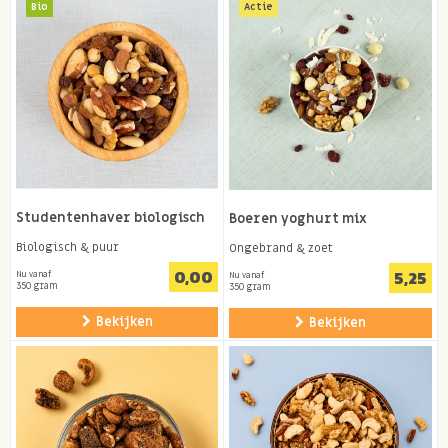
Bio
Actie
Studentenhaver biologisch
Boeren yoghurt mix
Biologisch & puur
Ongebrand & zoet
0,00
5,25
Nu vanaf
Nu vanaf
350 gram
350 gram
Bekijken
Bekijken