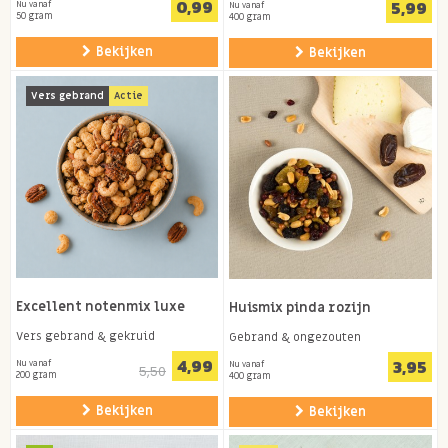
0,99
5,99
Nu vanaf
Nu vanaf
50 gram
400 gram
Bekijken
Bekijken
Vers gebrand
Actie
Excellent notenmix luxe
Huismix pinda rozijn
Vers gebrand & gekruid
Gebrand & ongezouten
4,99
3,95
Nu vanaf
Nu vanaf
5,50
200 gram
400 gram
Bekijken
Bekijken